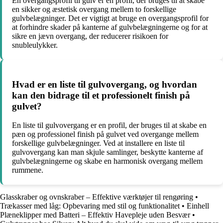
En overgangsprofil til gulv er en profil, der bruges til at skabe
en sikker og æstetisk overgang mellem to forskellige
gulvbelægninger. Det er vigtigt at bruge en overgangsprofil for
at forhindre skader på kanterne af gulvbelægningerne og for at
sikre en jævn overgang, der reducerer risikoen for
snubleulykker.
Hvad er en liste til gulvovergang, og hvordan
kan den bidrage til et professionelt finish på
gulvet?
En liste til gulvovergang er en profil, der bruges til at skabe en
pæn og professionel finish på gulvet ved overgange mellem
forskellige gulvbelægninger. Ved at installere en liste til
gulvovergang kan man skjule samlinger, beskytte kanterne af
gulvbelægningerne og skabe en harmonisk overgang mellem
rummene.
Glasskraber og ovnskraber – Effektive værktøjer til rengøring
•
Trækasser med låg: Opbevaring med stil og funktionalitet
•
Einhell
Plæneklipper med Batteri – Effektiv Havepleje uden Besvær
•