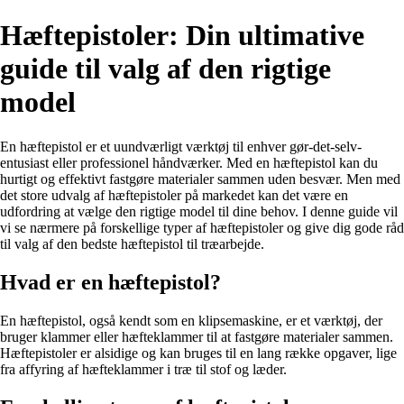
Hæftepistoler: Din ultimative
guide til valg af den rigtige
model
En hæftepistol er et uundværligt værktøj til enhver gør-det-selv-
entusiast eller professionel håndværker. Med en hæftepistol kan du
hurtigt og effektivt fastgøre materialer sammen uden besvær. Men med
det store udvalg af hæftepistoler på markedet kan det være en
udfordring at vælge den rigtige model til dine behov. I denne guide vil
vi se nærmere på forskellige typer af hæftepistoler og give dig gode råd
til valg af den bedste hæftepistol til træarbejde.
Hvad er en hæftepistol?
En hæftepistol, også kendt som en klipsemaskine, er et værktøj, der
bruger klammer eller hæfteklammer til at fastgøre materialer sammen.
Hæftepistoler er alsidige og kan bruges til en lang række opgaver, lige
fra affyring af hæfteklammer i træ til stof og læder.