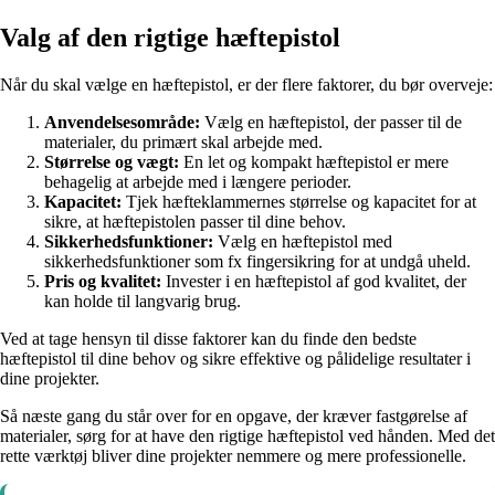
Valg af den rigtige hæftepistol
Når du skal vælge en hæftepistol, er der flere faktorer, du bør overveje:
Anvendelsesområde:
Vælg en hæftepistol, der passer til de
materialer, du primært skal arbejde med.
Størrelse og vægt:
En let og kompakt hæftepistol er mere
behagelig at arbejde med i længere perioder.
Kapacitet:
Tjek hæfteklammernes størrelse og kapacitet for at
sikre, at hæftepistolen passer til dine behov.
Sikkerhedsfunktioner:
Vælg en hæftepistol med
sikkerhedsfunktioner som fx fingersikring for at undgå uheld.
Pris og kvalitet:
Invester i en hæftepistol af god kvalitet, der
kan holde til langvarig brug.
Ved at tage hensyn til disse faktorer kan du finde den bedste
hæftepistol til dine behov og sikre effektive og pålidelige resultater i
dine projekter.
Så næste gang du står over for en opgave, der kræver fastgørelse af
materialer, sørg for at have den rigtige hæftepistol ved hånden. Med det
rette værktøj bliver dine projekter nemmere og mere professionelle.