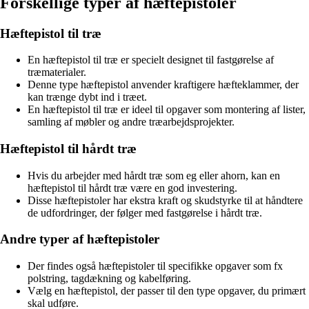
Forskellige typer af hæftepistoler
Hæftepistol til træ
En hæftepistol til træ er specielt designet til fastgørelse af
træmaterialer.
Denne type hæftepistol anvender kraftigere hæfteklammer, der
kan trænge dybt ind i træet.
En hæftepistol til træ er ideel til opgaver som montering af lister,
samling af møbler og andre træarbejdsprojekter.
Hæftepistol til hårdt træ
Hvis du arbejder med hårdt træ som eg eller ahorn, kan en
hæftepistol til hårdt træ være en god investering.
Disse hæftepistoler har ekstra kraft og skudstyrke til at håndtere
de udfordringer, der følger med fastgørelse i hårdt træ.
Andre typer af hæftepistoler
Der findes også hæftepistoler til specifikke opgaver som fx
polstring, tagdækning og kabelføring.
Vælg en hæftepistol, der passer til den type opgaver, du primært
skal udføre.