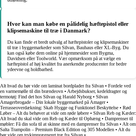
Hvor kan man købe en pålidelig hæftepistol eller
klipsemaskine til træ i Danmark?
Du kan finde et bredt udvalg af hæftepistoler og klipsemaskiner
til træ i byggemarkeder som Silvan, Bauhaus eller XL-Byg. Du
kan også købe dem online på hjemmesider som Bygma,
Davidsen eller Toolworld. Vær opmærksom på at vælge en
hæftepistol af høj kvalitet fra anerkendte producenter for bedre
ydeevne og holdbarhed.
Alt hvad du bør vide om laminat bordplader fra Silvan
•
Fordele ved
en varmemølle til din brændeovn
•
Arbejdsbukser, kedeldragter og
termotøj: Find det hos Silvan og Harald Nyborg
•
Silvan
Amagerbrogade – Din lokale byggemarked på Amager
•
Terrasseoverdækning: Skab Hygge og Funktionel Beskyttelse
•
Rød
Løber – Alt du behøver at vide om røde løbere
•
Silvan Reb og Kæder:
Alt hvad du skal vide om Reb og Kæder til Ophæng
•
Damprenser til
møbler: Få din sofa til at skinne med en damprenser fra Silvan
•
Alt om
Salta Trampolin – Premium Black Edition og 305 Modellen
•
Alt du
bør vide om trykimprægneret træ fra Silvan
•