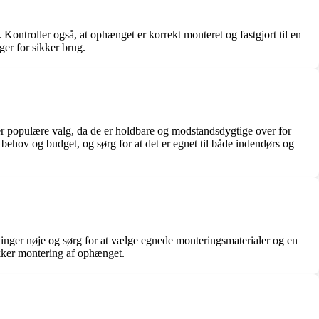
. Kontroller også, at ophænget er korrekt monteret og fastgjort til en
er for sikker brug.
ål er populære valg, da de er holdbare og modstandsdygtige over for
 behov og budget, og sørg for at det er egnet til både indendørs og
ninger nøje og sørg for at vælge egnede monteringsmaterialer og en
sikker montering af ophænget.