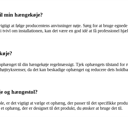
til min hængekøje?
 vigtigt at følge producentens anvisninger nøje. Sørg for at bruge egned
r i tvivl om installationen, kan det være en god idé at få professionel hj
køje?
e ophænget til din hængekøje regelmæssigt. Tjek ophængets tilstand for ru
højtryksrenser, da det kan beskadige ophænget og reducere dets holdba
e og hængestol?
 er det vigtigt at vælge et ophæng, der passer til det specifikke pro
et ophæng, der er designet til det produkt, du ønsker at bruge det til.