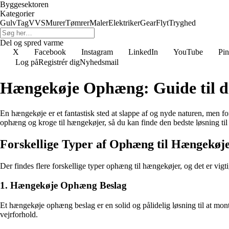
Byggesektoren
Kategorier
Gulv
Tag
VVS
Murer
Tømrer
Maler
Elektriker
Gear
Flyt
Tryghed
Del og spred varme
X
Facebook
Instagram
LinkedIn
YouTube
Pin
Log på
Registrér dig
Nyhedsmail
Hængekøje Ophæng: Guide til d
En hængekøje er et fantastisk sted at slappe af og nyde naturen, men fo
ophæng og kroge til hængekøjer, så du kan finde den bedste løsning ti
Forskellige Typer af Ophæng til Hængekøj
Der findes flere forskellige typer ophæng til hængekøjer, og det er vigt
1. Hængekøje Ophæng Beslag
Et hængekøje ophæng beslag er en solid og pålidelig løsning til at monter
vejrforhold.