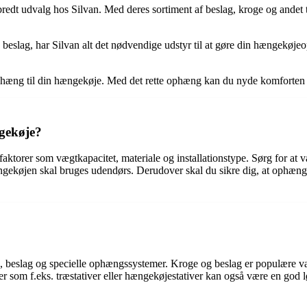
t bredt udvalg hos Silvan. Med deres sortiment af beslag, kroge og and
 beslag, har Silvan alt det nødvendige udstyr til at gøre din hængekøjeo
e ophæng til din hængekøje. Med det rette ophæng kan du nyde komforte
ngekøje?
faktorer som vægtkapacitet, materiale og installationstype. Sørg for at 
gekøjen skal bruges udendørs. Derudover skal du sikre dig, at ophænget e
, beslag og specielle ophængssystemer. Kroge og beslag er populære val
 som f.eks. træstativer eller hængekøjestativer kan også være en god lø