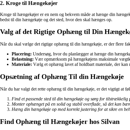
2. Kroge til Hængekøjer
Kroge til hængekøjer er en nem og bekvem måde at hænge din hængekøje
bedst til din hængekøje og det sted, hvor den skal hænges op.
Valg af det Rigtige Ophæng til Din Hængek
Når du skal vælge det rigtige ophæng til din hængekøje, er der flere fak
Placering:
Undersøg, hvor du planlægger at hænge din hængekøje 
Belastning:
Vær opmærksom på hængekøjens maksimale vægtkapa
Materiale:
Vælg et ophæng lavet af holdbart materiale, der kan 
Opsætning af Ophæng Til din Hængekøje
Når du har valgt det rette ophæng til din hængekøje, er det vigtigt at følg
Find et passende sted til din hængekøje og sørg for tilstrækkelig
Monter ophænget på en solid og stabil overflade, så det kan bæ
Hæng din hængekøje op med korrekt justering for at sikre en beha
Find Ophæng til Hængekøjer hos Silvan