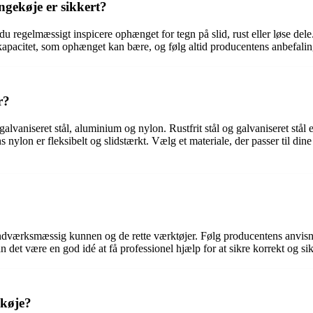
ngekøje er sikkert?
 du regelmæssigt inspicere ophænget for tegn på slid, rust eller løse dele
apacitet, som ophænget kan bære, og følg altid producentens anbefaling
r?
, galvaniseret stål, aluminium og nylon. Rustfrit stål og galvaniseret st
ylon er fleksibelt og slidstærkt. Vælg et materiale, der passer til dine
håndværksmæssig kunnen og de rette værktøjer. Følg producentens anvis
kan det være en god idé at få professionel hjælp for at sikre korrekt og 
ekøje?