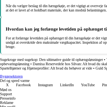
Når du vælger beslag til din hængekøje, er det vigtigt at overveje f
at det er lavet af et holdbart materiale, der kan modstå belastningen
Hvordan kan jeg forlænge levetiden på ophænget t
For at forlænge levetiden på ophænget til din hængekøje er det vig
undgå at overskride den maksimale vægtkapacitet. Inspektion af ophæn
bruge.
Sugekroge med sugekop: Den ultimative guide til ophængsløsninger
•
opbevaringsløsning
•
Damixa Reservedele hos Silvan: Alt hvad du skal
Spartelhjørner og Hjørneprofiler: Alt hvad du behøver at vide
•
Guld Sp
Byggesektoren
Del og spred varme
X
Facebook
Instagram
LinkedIn
YouTube
Pin
Mød os
Support
Presseinfo
Reklame
Min profil