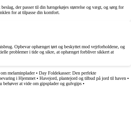
 beslag, der passer til din hængekøjes størrelse og vægt, og sørg for
nklen for at tilpasse din komfort.
 misbrug. Opbevar ophænget tørt og beskyttet mod vejrforholdene, og
elle problemer i tide og sikre, at ophænget forbliver sikkert at
t om melaminplader
•
Day Foldekasser: Den perfekte
bevaring i Hjemmet
•
Havejord, plantejord og tilbud på jord til haven
•
u behøver at vide om gipsplader og gulvgips
•