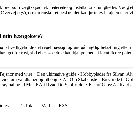
aktorer som vægtkapacitet, materiale og installationsmuligheder. Vælg et
. Overvej også, om du ønsker et beslag, der kan justeres i højden eller vi
il min hængekøje?
tigt at vedligeholde det regelmæssigt og undgå unødig belastning eller
get for rust, slid eller løse dele kan hjælpe med at identificere potenti
Tøjsnor med wire – Den ultimative guide
•
Hobbyplader fra Silvan: Al
 vide om vandhaner og tilbehør
•
Alt Om Skabsriste – En Guide til Op
raymaling til Metal: Alt Hvad Du Skal Vide!
•
Knauf Gips: Alt hvad d
terest
TikTok
Mail
RSS