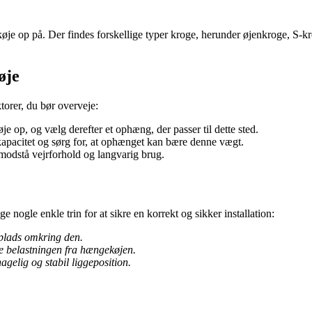
 op på. Der findes forskellige typer kroge, herunder øjenkroge, S-kr
øje
torer, du bør overveje:
op, og vælg derefter et ophæng, der passer til dette sted.
citet og sørg for, at ophænget kan bære denne vægt.
modstå vejrforhold og langvarig brug.
e nogle enkle trin for at sikre en korrekt og sikker installation:
 plads omkring den.
re belastningen fra hængekøjen.
gelig og stabil liggeposition.