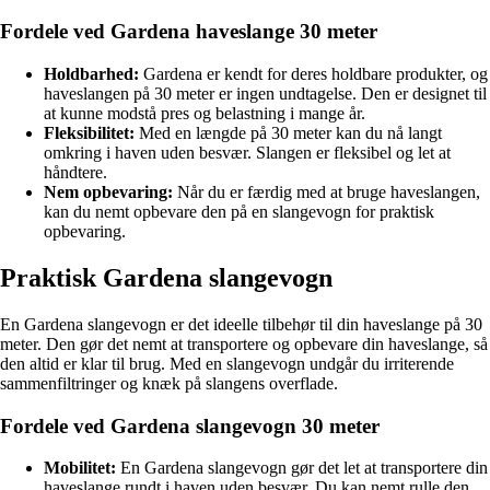
Fordele ved Gardena haveslange 30 meter
Holdbarhed:
Gardena er kendt for deres holdbare produkter, og
haveslangen på 30 meter er ingen undtagelse. Den er designet til
at kunne modstå pres og belastning i mange år.
Fleksibilitet:
Med en længde på 30 meter kan du nå langt
omkring i haven uden besvær. Slangen er fleksibel og let at
håndtere.
Nem opbevaring:
Når du er færdig med at bruge haveslangen,
kan du nemt opbevare den på en slangevogn for praktisk
opbevaring.
Praktisk Gardena slangevogn
En Gardena slangevogn er det ideelle tilbehør til din haveslange på 30
meter. Den gør det nemt at transportere og opbevare din haveslange, så
den altid er klar til brug. Med en slangevogn undgår du irriterende
sammenfiltringer og knæk på slangens overflade.
Fordele ved Gardena slangevogn 30 meter
Mobilitet:
En Gardena slangevogn gør det let at transportere din
haveslange rundt i haven uden besvær. Du kan nemt rulle den