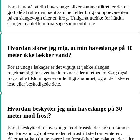
For at undgå, at din haveslange bliver sammenfiltret, er det en
god idé at rulle den pænt sammen efter brug og opbevare den
på en slangevogn eller en krog. Undgå at trække for hårdt i
slangen, da det kan forårsage sammenfiltring.
Hvordan sikrer jeg mig, at min haveslange på 30
meter ikke lækker vand?
For at undgå lækager er det vigtigt at tjekke slangen
regelmæssigt for eventuelle revner eller utætheder. Sørg også
for, at alle tilslutninger er ordentligt strammet, og at der ikke er
løse eller beskadigede dele.
Hvordan beskytter jeg min haveslange på 30
meter mod frost?
For at beskytte din haveslange mod frostskader bør du tømme
den for vand og opbevare den et frostfrit sted om vinteren.
Alternativt kan du investere i en frostsikker haveslange, der tåler