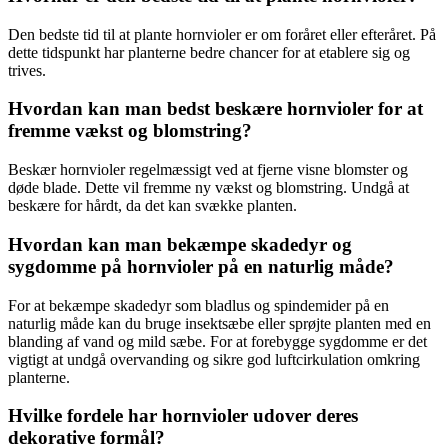
Den bedste tid til at plante hornvioler er om foråret eller efteråret. På
dette tidspunkt har planterne bedre chancer for at etablere sig og
trives.
Hvordan kan man bedst beskære hornvioler for at
fremme vækst og blomstring?
Beskær hornvioler regelmæssigt ved at fjerne visne blomster og
døde blade. Dette vil fremme ny vækst og blomstring. Undgå at
beskære for hårdt, da det kan svække planten.
Hvordan kan man bekæmpe skadedyr og
sygdomme på hornvioler på en naturlig måde?
For at bekæmpe skadedyr som bladlus og spindemider på en
naturlig måde kan du bruge insektsæbe eller sprøjte planten med en
blanding af vand og mild sæbe. For at forebygge sygdomme er det
vigtigt at undgå overvanding og sikre god luftcirkulation omkring
planterne.
Hvilke fordele har hornvioler udover deres
dekorative formål?