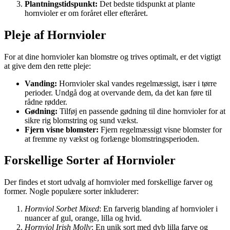
Plantningstidspunkt:
Det bedste tidspunkt at plante
hornvioler er om foråret eller efteråret.
Pleje af Hornvioler
For at dine hornvioler kan blomstre og trives optimalt, er det vigtigt
at give dem den rette pleje:
Vanding:
Hornvioler skal vandes regelmæssigt, især i tørre
perioder. Undgå dog at overvande dem, da det kan føre til
rådne rødder.
Gødning:
Tilføj en passende gødning til dine hornvioler for at
sikre rig blomstring og sund vækst.
Fjern visne blomster:
Fjern regelmæssigt visne blomster for
at fremme ny vækst og forlænge blomstringsperioden.
Forskellige Sorter af Hornvioler
Der findes et stort udvalg af hornvioler med forskellige farver og
former. Nogle populære sorter inkluderer:
Hornviol Sorbet Mixed
: En farverig blanding af hornvioler i
nuancer af gul, orange, lilla og hvid.
Hornviol Irish Molly
: En unik sort med dyb lilla farve og