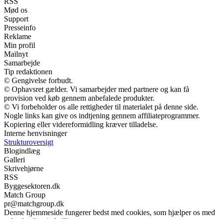
RSS
Mød os
Support
Presseinfo
Reklame
Min profil
Mailnyt
Samarbejde
Tip redaktionen
© Gengivelse forbudt.
© Ophavsret gælder. Vi samarbejder med partnere og kan få
provision ved køb gennem anbefalede produkter.
© Vi forbeholder os alle rettigheder til materialet på denne side.
Nogle links kan give os indtjening gennem affiliateprogrammer.
Kopiering eller videreformidling kræver tilladelse.
Interne henvisninger
Strukturoversigt
Blogindlæg
Galleri
Skrivehjørne
RSS
Byggesektoren.dk
Match Group
pr@matchgroup.dk
Denne hjemmeside fungerer bedst med cookies, som hjælper os med