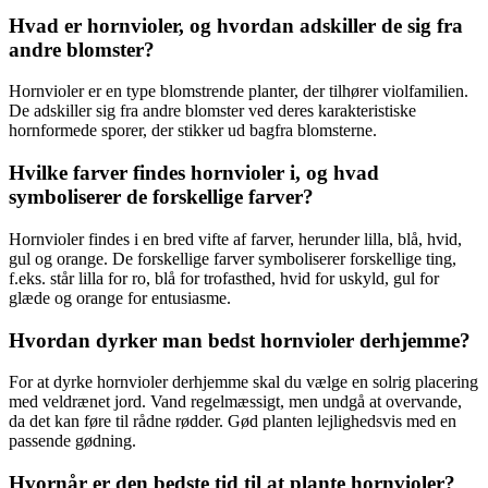
Hvad er hornvioler, og hvordan adskiller de sig fra
andre blomster?
Hornvioler er en type blomstrende planter, der tilhører violfamilien.
De adskiller sig fra andre blomster ved deres karakteristiske
hornformede sporer, der stikker ud bagfra blomsterne.
Hvilke farver findes hornvioler i, og hvad
symboliserer de forskellige farver?
Hornvioler findes i en bred vifte af farver, herunder lilla, blå, hvid,
gul og orange. De forskellige farver symboliserer forskellige ting,
f.eks. står lilla for ro, blå for trofasthed, hvid for uskyld, gul for
glæde og orange for entusiasme.
Hvordan dyrker man bedst hornvioler derhjemme?
For at dyrke hornvioler derhjemme skal du vælge en solrig placering
med veldrænet jord. Vand regelmæssigt, men undgå at overvande,
da det kan føre til rådne rødder. Gød planten lejlighedsvis med en
passende gødning.
Hvornår er den bedste tid til at plante hornvioler?