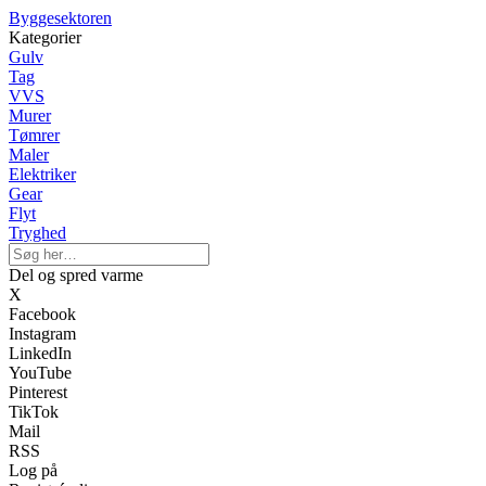
Byggesektoren
Kategorier
Gulv
Tag
VVS
Murer
Tømrer
Maler
Elektriker
Gear
Flyt
Tryghed
Del og spred varme
X
Facebook
Instagram
LinkedIn
YouTube
Pinterest
TikTok
Mail
RSS
Log på