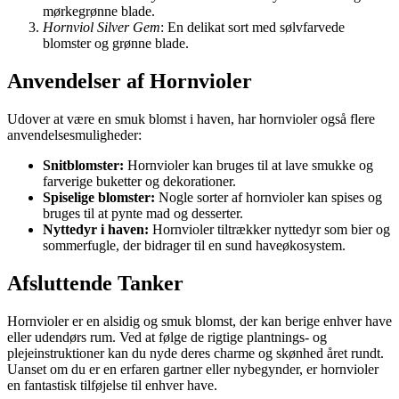
mørkegrønne blade.
Hornviol Silver Gem
: En delikat sort med sølvfarvede
blomster og grønne blade.
Anvendelser af Hornvioler
Udover at være en smuk blomst i haven, har hornvioler også flere
anvendelsesmuligheder:
Snitblomster:
Hornvioler kan bruges til at lave smukke og
farverige buketter og dekorationer.
Spiselige blomster:
Nogle sorter af hornvioler kan spises og
bruges til at pynte mad og desserter.
Nyttedyr i haven:
Hornvioler tiltrækker nyttedyr som bier og
sommerfugle, der bidrager til en sund haveøkosystem.
Afsluttende Tanker
Hornvioler er en alsidig og smuk blomst, der kan berige enhver have
eller udendørs rum. Ved at følge de rigtige plantnings- og
plejeinstruktioner kan du nyde deres charme og skønhed året rundt.
Uanset om du er en erfaren gartner eller nybegynder, er hornvioler
en fantastisk tilføjelse til enhver have.