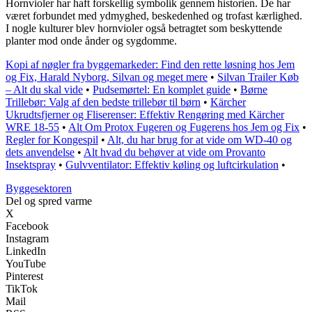
Hornvioler har haft forskellig symbolik gennem historien. De har
været forbundet med ydmyghed, beskedenhed og trofast kærlighed.
I nogle kulturer blev hornvioler også betragtet som beskyttende
planter mod onde ånder og sygdomme.
Kopi af nøgler fra byggemarkeder: Find den rette løsning hos Jem
og Fix, Harald Nyborg, Silvan og meget mere
•
Silvan Trailer Køb
– Alt du skal vide
•
Pudsemørtel: En komplet guide
•
Børne
Trillebør: Valg af den bedste trillebør til børn
•
Kärcher
Ukrudtsfjerner og Fliserenser: Effektiv Rengøring med Kärcher
WRE 18-55
•
Alt Om Protox Fugeren og Fugerens hos Jem og Fix
•
Regler for Kongespil
•
Alt, du har brug for at vide om WD-40 og
dets anvendelse
•
Alt hvad du behøver at vide om Provanto
Insektspray
•
Gulvventilator: Effektiv køling og luftcirkulation
•
Byggesektoren
Del og spred varme
X
Facebook
Instagram
LinkedIn
YouTube
Pinterest
TikTok
Mail