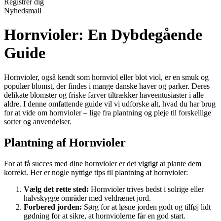
Registrér dig
Nyhedsmail
Hornvioler: En Dybdegående
Guide
Hornvioler, også kendt som hornviol eller blot viol, er en smuk og
populær blomst, der findes i mange danske haver og parker. Deres
delikate blomster og friske farver tiltrækker haveentusiaster i alle
aldre. I denne omfattende guide vil vi udforske alt, hvad du har brug
for at vide om hornvioler – lige fra plantning og pleje til forskellige
sorter og anvendelser.
Plantning af Hornvioler
For at få succes med dine hornvioler er det vigtigt at plante dem
korrekt. Her er nogle nyttige tips til plantning af hornvioler:
Vælg det rette sted:
Hornvioler trives bedst i solrige eller
halvskygge områder med veldrænet jord.
Forbered jorden:
Sørg for at løsne jorden godt og tilføj lidt
gødning for at sikre, at hornviolerne får en god start.