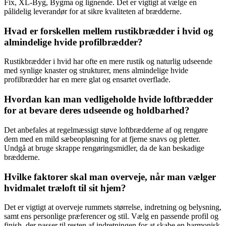
Fix, XL-Byg, Bygma og lignende. Det er vigtigt at vælge en
pålidelig leverandør for at sikre kvaliteten af brædderne.
Hvad er forskellen mellem rustikbrædder i hvid og
almindelige hvide profilbrædder?
Rustikbrædder i hvid har ofte en mere rustik og naturlig udseende
med synlige knaster og strukturer, mens almindelige hvide
profilbrædder har en mere glat og ensartet overflade.
Hvordan kan man vedligeholde hvide loftbrædder
for at bevare deres udseende og holdbarhed?
Det anbefales at regelmæssigt støve loftbrædderne af og rengøre
dem med en mild sæbeopløsning for at fjerne snavs og pletter.
Undgå at bruge skrappe rengøringsmidler, da de kan beskadige
brædderne.
Hvilke faktorer skal man overveje, når man vælger
hvidmalet træloft til sit hjem?
Det er vigtigt at overveje rummets størrelse, indretning og belysning,
samt ens personlige præferencer og stil. Vælg en passende profil og
finish, der passer til resten af indretningen for at skabe en harmonisk