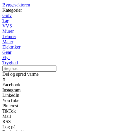
Byggesektoren
Kategorier
Gulv
Tag
VVS
Murer
Tømrer
Maler
Elektriker
Gear
Flyt
Tryghed
Del og spred varme
X
Facebook
Instagram
LinkedIn
YouTube
Pinterest
TikTok
Mail
RSS
Log på