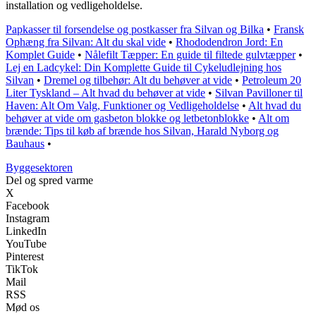
installation og vedligeholdelse.
Papkasser til forsendelse og postkasser fra Silvan og Bilka
•
Fransk
Ophæng fra Silvan: Alt du skal vide
•
Rhododendron Jord: En
Komplet Guide
•
Nålefilt Tæpper: En guide til filtede gulvtæpper
•
Lej en Ladcykel: Din Komplette Guide til Cykeludlejning hos
Silvan
•
Dremel og tilbehør: Alt du behøver at vide
•
Petroleum 20
Liter Tyskland – Alt hvad du behøver at vide
•
Silvan Pavilloner til
Haven: Alt Om Valg, Funktioner og Vedligeholdelse
•
Alt hvad du
behøver at vide om gasbeton blokke og letbetonblokke
•
Alt om
brænde: Tips til køb af brænde hos Silvan, Harald Nyborg og
Bauhaus
•
Byggesektoren
Del og spred varme
X
Facebook
Instagram
LinkedIn
YouTube
Pinterest
TikTok
Mail
RSS
Mød os