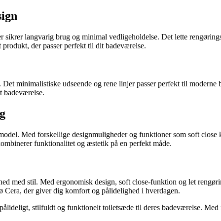
sign
der sikrer langvarig brug og minimal vedligeholdelse. Det lette rengørin
t produkt, der passer perfekt til dit badeværelse.
t. Det minimalistiske udseende og rene linjer passer perfekt til moderne
it badeværelse.
lg
iletmodel. Med forskellige designmuligheder og funktioner som soft close ka
kombinerer funktionalitet og æstetik på en perfekt måde.
ed med stil. Med ergonomisk design, soft close-funktion og let rengøring e
fø Cera, der giver dig komfort og pålidelighed i hverdagen.
t pålideligt, stilfuldt og funktionelt toiletsæde til deres badeværelse. M