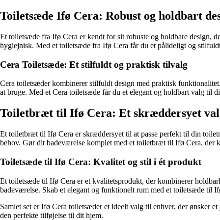
Toiletsæde Ifø Cera: Robust og holdbart de
Et toiletsæde fra Ifø Cera er kendt for sit robuste og holdbare design, 
hygiejnisk. Med et toiletsæde fra Ifø Cera får du et pålideligt og stilfuld
Cera Toiletsæde: Et stilfuldt og praktisk tilvalg
Cera toiletsæder kombinerer stilfuldt design med praktisk funktionalite
at bruge. Med et Cera toiletsæde får du et elegant og holdbart valg til d
Toiletbræt til Ifø Cera: Et skræddersyet va
Et toiletbræt til Ifø Cera er skræddersyet til at passe perfekt til din to
behov. Gør dit badeværelse komplet med et toiletbræt til Ifø Cera, der 
Toiletsæde til Ifø Cera: Kvalitet og stil i ét produkt
Et toiletsæde til Ifø Cera er et kvalitetsprodukt, der kombinerer holdbarh
badeværelse. Skab et elegant og funktionelt rum med et toiletsæde til I
Samlet set er Ifø Cera toiletsæder et ideelt valg til enhver, der ønsker e
den perfekte tilføjelse til dit hjem.