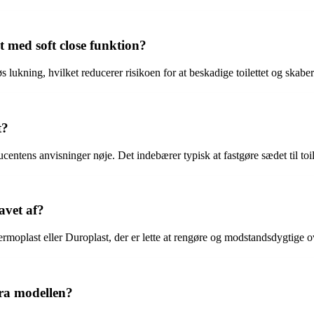
t med soft close funktion?
øs lukning, hvilket reducerer risikoen for at beskadige toilettet og skab
t?
ducentens anvisninger nøje. Det indebærer typisk at fastgøre sædet til to
avet af?
ermoplast eller Duroplast, der er lette at rengøre og modstandsdygtige ove
Cera modellen?