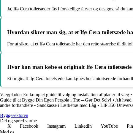
Ja, Ifø Cera toiletsæder fås i forskellige farver og designs, så du k
Hvordan sikrer man sig, at et Ifø Cera toiletsæde har 
For at sikre, at et Ifø Cera toiletsæde har den rette størrelse til dit
Hvor kan man købe et originalt Ifø Cera toiletsæde
Et originalt Ifø Cera toiletsæde kan købes hos autoriserede forhandl
Vægplader: En komplet guide til valg og installation af plader til væg
Guide til at Bygge Din Egen Pergola i Træ – Gør Det Selv!
•
Alt hvad 
andre forhandlere
•
Sandkasse i Lærketræ med Låg
•
LIP 350 Universa
Byggesektoren
Del og spred varme
X
Facebook
Instagram
LinkedIn
YouTube
Pin
Mød os