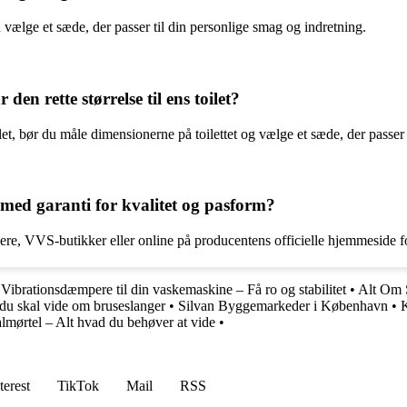
an vælge et sæde, der passer til din personlige smag og indretning.
den rette størrelse til ens toilet?
 toilet, bør du måle dimensionerne på toilettet og vælge et sæde, der passer
 med garanti for kvalitet og pasform?
ere, VVS-butikker eller online på producentens officielle hjemmeside for
•
Vibrationsdæmpere til din vaskemaskine – Få ro og stabilitet
•
Alt Om 
du skal vide om bruseslanger
•
Silvan Byggemarkeder i København
•
K
lmørtel – Alt hvad du behøver at vide
•
terest
TikTok
Mail
RSS