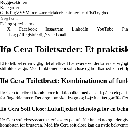
Byggesektoren
Kategorier
Gulv
Tag
VVS
Murer
Tømrer
Maler
Elektriker
Gear
Flyt
Tryghed
Del og spred varme
X
Facebook
Instagram
LinkedIn
YouTube
Pin
Log på
Registrér dig
Nyhedsmail
Ifø Cera Toiletsæder: Et praktisk 
Et toiletbræt er en vigtig del af ethvert badeværelse, derfor er det vigtig
stilfulde design. Med funktioner som soft close og holdbarhed kan et Ifø
Ifø Cera Toiletbræt: Kombinationen af funkt
Ifø Cera toiletbræt kombinerer funktionalitet med æstetik på en elegant 
for fingerklemmer. Det ergonomiske design og høje kvalitet gør Ifø Cera t
Ifø Cera Soft Close: Luftaffjedret teknologi for en beh
Ifø Cera soft close-systemet er baseret på luftaffjedret teknologi, der gi
komforten for brugeren. Med Ifø Cera soft close kan du nyde bekvemme