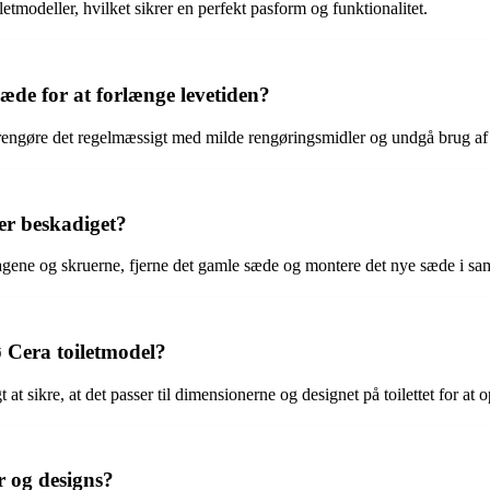
oiletmodeller, hvilket sikrer en perfekt pasform og funktionalitet.
æde for at forlænge levetiden?
at rengøre det regelmæssigt med milde rengøringsmidler og undgå brug af
iver beskadiget?
eslagene og skruerne, fjerne det gamle sæde og montere det nye sæde i s
ø Cera toiletmodel?
gt at sikre, at det passer til dimensionerne og designet på toilettet for a
r og designs?