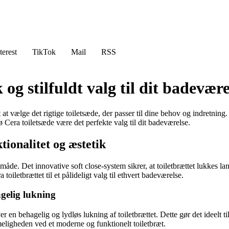
terest
TikTok
Mail
RSS
og stilfuldt valg til dit badevære
t at vælge det rigtige toiletsæde, der passer til dine behov og indretning.
 Cera toiletsæde være det perfekte valg til dit badeværelse.
ionalitet og æstetik
måde. Det innovative soft close-system sikrer, at toiletbrættet lukkes la
oiletbrættet til et pålideligt valg til ethvert badeværelse.
agelig lukning
ver en behagelig og lydløs lukning af toiletbrættet. Dette gør det ideelt 
ligheden ved et moderne og funktionelt toiletbræt.