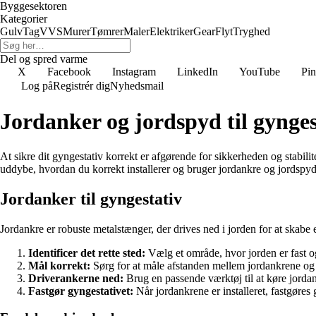
Byggesektoren
Kategorier
Gulv
Tag
VVS
Murer
Tømrer
Maler
Elektriker
Gear
Flyt
Tryghed
Del og spred varme
X
Facebook
Instagram
LinkedIn
YouTube
Pin
Log på
Registrér dig
Nyhedsmail
Jordanker og jordspyd til gynge
At sikre dit gyngestativ korrekt er afgørende for sikkerheden og stabilite
uddybe, hvordan du korrekt installerer og bruger jordankre og jordspyd t
Jordanker til gyngestativ
Jordankre er robuste metalstænger, der drives ned i jorden for at skabe et 
Identificer det rette sted:
Vælg et område, hvor jorden er fast og
Mål korrekt:
Sørg for at måle afstanden mellem jordankrene og g
Driverankerne ned:
Brug en passende værktøj til at køre jordan
Fastgør gyngestativet:
Når jordankrene er installeret, fastgøres