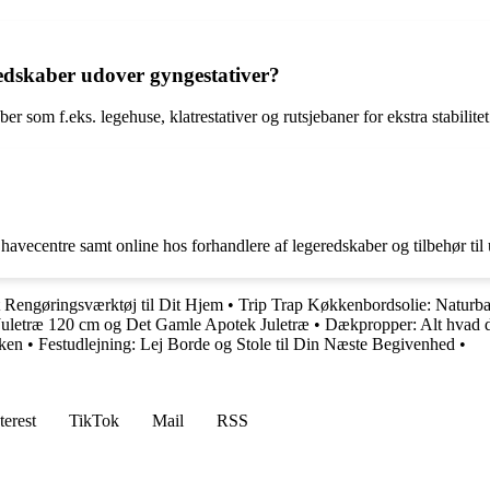
edskaber udover gyngestativer?
r som f.eks. legehuse, klatrestativer og rutsjebaner for ekstra stabilitet
r havecentre samt online hos forhandlere af legeredskaber og tilbehør til
t Rengøringsværktøj til Dit Hjem
•
Trip Trap Køkkenbordsolie: Naturbas
Juletræ 120 cm og Det Gamle Apotek Juletræ
•
Dækpropper: Alt hvad d
kken
•
Festudlejning: Lej Borde og Stole til Din Næste Begivenhed
•
terest
TikTok
Mail
RSS