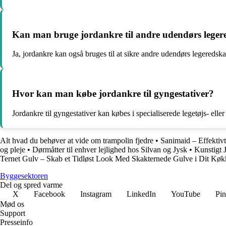
Kan man bruge jordankre til andre udendørs leger
Ja, jordankre kan også bruges til at sikre andre udendørs legeredskabe
Hvor kan man købe jordankre til gyngestativer?
Jordankre til gyngestativer kan købes i specialiserede legetøjs- elle
Alt hvad du behøver at vide om trampolin fjedre
•
Sanimaid – Effektiv
og pleje
•
Dørmåtter til enhver lejlighed hos Silvan og Jysk
•
Kunstigt 
Ternet Gulv – Skab et Tidløst Look Med Skakternede Gulve i Dit Kø
Byggesektoren
Del og spred varme
X
Facebook
Instagram
LinkedIn
YouTube
Pin
Mød os
Support
Presseinfo