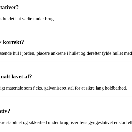
tativer?
indre det i at vælte under brug.
v korrekt?
passende hul i jorden, placere ankrene i hullet og derefter fylde hullet 
malt lavet af?
igt materiale som f.eks. galvaniseret stål for at sikre lang holdbarhed.
ativ?
ikre stabilitet og sikkerhed under brug, især hvis gyngestativet er stort el