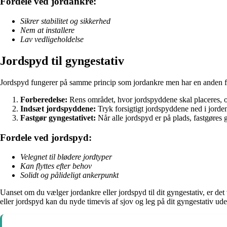
Fordele ved jordankre:
Sikrer stabilitet og sikkerhed
Nem at installere
Lav vedligeholdelse
Jordspyd til gyngestativ
Jordspyd fungerer på samme princip som jordankre men har en anden form 
Forberedelse:
Rens området, hvor jordspyddene skal placeres, og 
Indsæt jordspyddene:
Tryk forsigtigt jordspyddene ned i jorden 
Fastgør gyngestativet:
Når alle jordspyd er på plads, fastgøres 
Fordele ved jordspyd:
Velegnet til blødere jordtyper
Kan flyttes efter behov
Solidt og pålideligt ankerpunkt
Uanset om du vælger jordankre eller jordspyd til dit gyngestativ, er det 
eller jordspyd kan du nyde timevis af sjov og leg på dit gyngestativ u