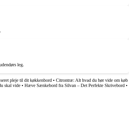
.
 udendørs leg.
eret pleje til dit køkkenbord
•
Citrontræ: Alt hvad du bør vide om køb
u skal vide
•
Hæve Sænkebord fra Silvan – Det Perfekte Skrivebord
•