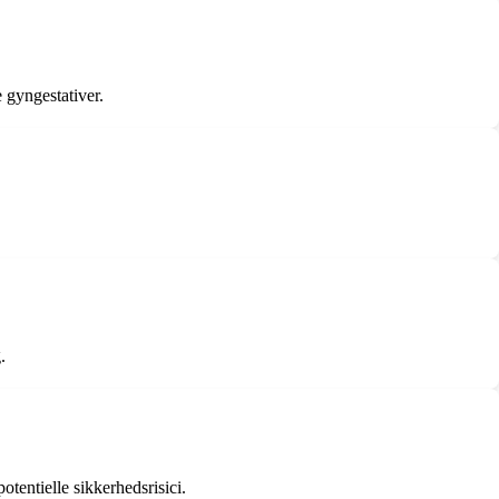
e gyngestativer.
.
potentielle sikkerhedsrisici.