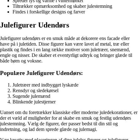
Spreder lys og varme i vintermørket
Tiltrækker opmærksomhed og skaber julestemning
Findes i forskellige designs og farver
Julefigurer Udendørs
Julefigurer udendørs er en smuk måde at dekorere ens facade eller
have på i juletiden. Disse figurer kan være lavet af metal, træ eller
plastik og findes i en lang række motiver som juletræer, snemænd,
engle og nisser. De skaber et eventyrligt udtryk og bringer glæde til
både børn og voksne.
Populære Julefigurer Udendørs:
Juletræer med indbygget lyskæde
Rensdyr og sledekørsel
Sugende julemænd
Blinkende julestjerner
Uanset om du foretrækker klassiske eller moderne juledekorationer, er
der et væld af muligheder for at skabe en smuk og festlig udendørs
julestemning. Vælg de figurer, der passer bedst til din stil og
indretning, og lad dem sprede glæde og julemagi.
Vær kreativ med placeringen af dine julelys figurer og julefigurer