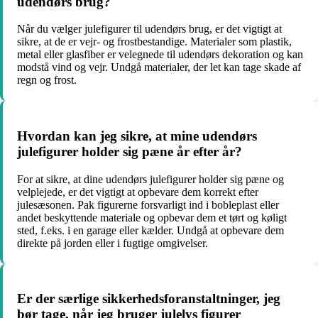
udendørs brug?
Når du vælger julefigurer til udendørs brug, er det vigtigt at
sikre, at de er vejr- og frostbestandige. Materialer som plastik,
metal eller glasfiber er velegnede til udendørs dekoration og kan
modstå vind og vejr. Undgå materialer, der let kan tage skade af
regn og frost.
Hvordan kan jeg sikre, at mine udendørs
julefigurer holder sig pæne år efter år?
For at sikre, at dine udendørs julefigurer holder sig pæne og
velplejede, er det vigtigt at opbevare dem korrekt efter
julesæsonen. Pak figurerne forsvarligt ind i bobleplast eller
andet beskyttende materiale og opbevar dem et tørt og køligt
sted, f.eks. i en garage eller kælder. Undgå at opbevare dem
direkte på jorden eller i fugtige omgivelser.
Er der særlige sikkerhedsforanstaltninger, jeg
bør tage, når jeg bruger julelys figurer