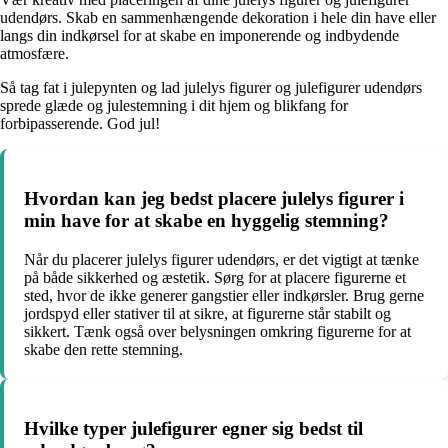
udendørs. Skab en sammenhængende dekoration i hele din have eller
langs din indkørsel for at skabe en imponerende og indbydende
atmosfære.
Så tag fat i julepynten og lad julelys figurer og julefigurer udendørs
sprede glæde og julestemning i dit hjem og blikfang for
forbipasserende. God jul!
Hvordan kan jeg bedst placere julelys figurer i
min have for at skabe en hyggelig stemning?
Når du placerer julelys figurer udendørs, er det vigtigt at tænke
på både sikkerhed og æstetik. Sørg for at placere figurerne et
sted, hvor de ikke generer gangstier eller indkørsler. Brug gerne
jordspyd eller stativer til at sikre, at figurerne står stabilt og
sikkert. Tænk også over belysningen omkring figurerne for at
skabe den rette stemning.
Hvilke typer julefigurer egner sig bedst til