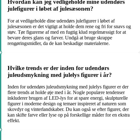
Hvordan kan jeg vedligeholde mine udendørs
julefigurer i løbet af julesæsonen?
For at vedligeholde dine udendørs julefigurer i løbet af
julesæsonen er det vigtigt at holde dem rene og fri for snavs og
støv. Tør figurerne af med en fugtig klud regelmæssigt for at
bevare deres glans og farver. Undgå at bruge skrappe
rengøringsmidler, da de kan beskadige materialerne.
Hvilke trends er der inden for udendørs
juleudsmykning med julelys figurer i år?
Inden for udendørs juleudsmykning med julelys figurer er der
flere trends at holde øje med i år. Nogle populære tendenser
inkluderer brugen af LED-lys for at spare energi, skulpturelle
figurer i moderne design og temaer inspireret af naturen som
skovdyr og vinterlandskaber. Du kan også se efter figurer, der
kan skifte farve eller lyse op på forskellige måder for en ekstra
effekt.