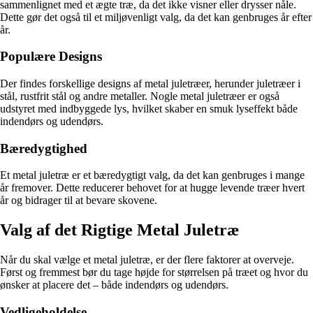
sammenlignet med et ægte træ, da det ikke visner eller drysser nåle.
Dette gør det også til et miljøvenligt valg, da det kan genbruges år efter
år.
Populære Designs
Der findes forskellige designs af metal juletræer, herunder juletræer i
stål, rustfrit stål og andre metaller. Nogle metal juletræer er også
udstyret med indbyggede lys, hvilket skaber en smuk lyseffekt både
indendørs og udendørs.
Bæredygtighed
Et metal juletræ er et bæredygtigt valg, da det kan genbruges i mange
år fremover. Dette reducerer behovet for at hugge levende træer hvert
år og bidrager til at bevare skovene.
Valg af det Rigtige Metal Juletræ
Når du skal vælge et metal juletræ, er der flere faktorer at overveje.
Først og fremmest bør du tage højde for størrelsen på træet og hvor du
ønsker at placere det – både indendørs og udendørs.
Vedligeholdelse