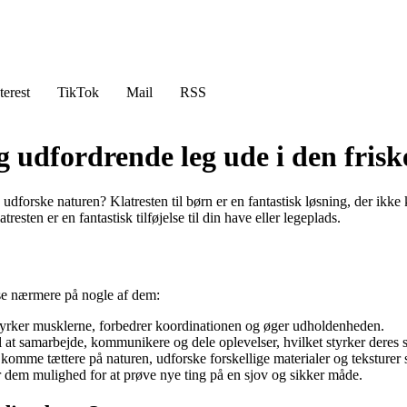
terest
TikTok
Mail
RSS
g udfordrende leg ude i den friske
g udforske naturen? Klatresten til børn er en fantastisk løsning, der ik
sten er en fantastisk tilføjelse til din have eller legeplads.
s se nærmere på nogle af dem:
 styrker musklerne, forbedrer koordinationen og øger udholdenheden.
 at samarbejde, kommunikere og dele oplevelser, hvilket styrker deres 
komme tættere på naturen, udforske forskellige materialer og teksturer s
 dem mulighed for at prøve nye ting på en sjov og sikker måde.