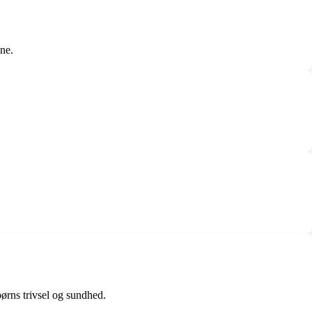
ene.
børns trivsel og sundhed.