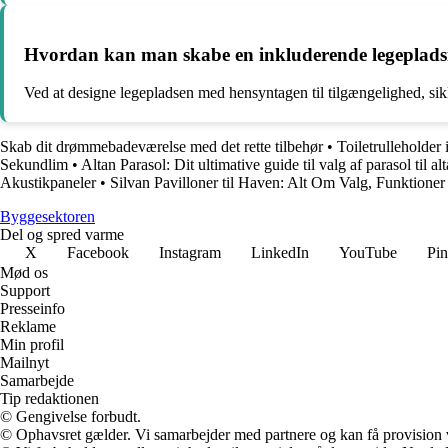
Hvordan kan man skabe en inkluderende legepladsmi
Ved at designe legepladsen med hensyntagen til tilgængelighed, sik
Skab dit drømmebadeværelse med det rette tilbehør
•
Toiletrulleholder
Sekundlim
•
Altan Parasol: Dit ultimative guide til valg af parasol til al
Akustikpaneler
•
Silvan Pavilloner til Haven: Alt Om Valg, Funktioner
Byggesektoren
Del og spred varme
X
Facebook
Instagram
LinkedIn
YouTube
Pin
Mød os
Support
Presseinfo
Reklame
Min profil
Mailnyt
Samarbejde
Tip redaktionen
© Gengivelse forbudt.
© Ophavsret gælder. Vi samarbejder med partnere og kan få provision