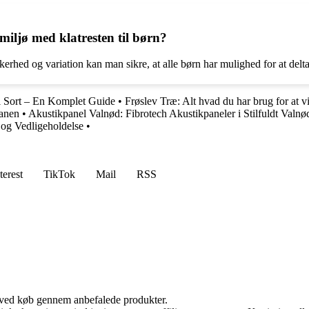
ljø med klatresten til børn?
kerhed og variation kan man sikre, at alle børn har mulighed for at del
 i Sort – En Komplet Guide
•
Frøslev Træ: Alt hvad du har brug for at v
tanen
•
Akustikpanel Valnød: Fibrotech Akustikpaneler i Stilfuldt Valnø
 og Vedligeholdelse
•
terest
TikTok
Mail
RSS
 ved køb gennem anbefalede produkter.