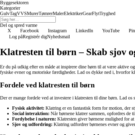
Byggesektoren
Kategorier
Gulv
Tag
VVS
Murer
Tømrer
Maler
Elektriker
Gear
Flyt
Tryghed
Del og spred varme
X
Facebook
Instagram
LinkedIn
YouTube
Pin
Log på
Registrér dig
Nyhedsmail
Klatresten til børn – Skab sjov o
Er du på udkig efter en måde at inspirere dine børn til at være aktive o
fysiske evner og motoriske færdigheder. Lad os dykke ned i, hvorfor klatre
Fordele ved klatresten til børn
Der er mange fordele ved at investere i klatresten til dine børn. Lad o
Fysisk aktivitet:
Klatring er en fantastisk form for motion, der
Social interaktion:
Når børnene klatrer sammen, opfordres de til
Fordybelse i naturen:
Klatresten giver børnene mulighed for at 
Sjov og udfordring:
Klatring udfordrer børnenes evner og giver