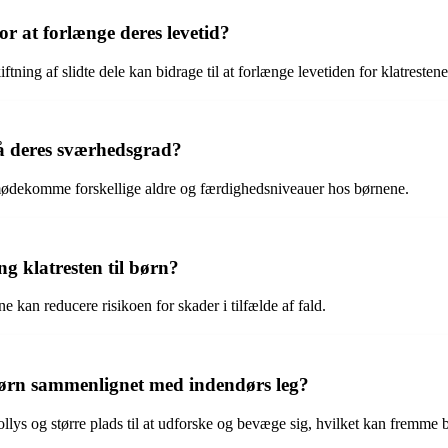
r at forlænge deres levetid?
ning af slidte dele kan bidrage til at forlænge levetiden for klatresten
 på deres sværhedsgrad?
t imødekomme forskellige aldre og færdighedsniveauer hos børnene.
 klatresten til børn?
 kan reducere risikoen for skader i tilfælde af fald.
 børn sammenlignet med indendørs leg?
sollys og større plads til at udforske og bevæge sig, hvilket kan fremme 