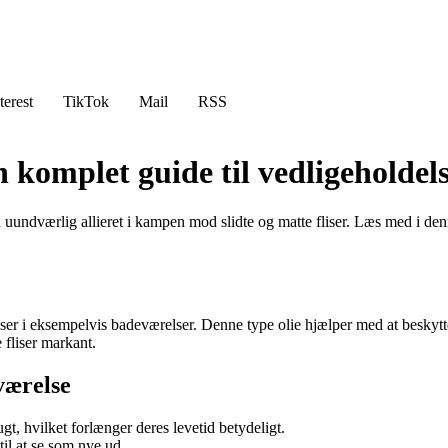
terest
TikTok
Mail
RSS
n komplet guide til vedligeholdel
uundværlig allieret i kampen mod slidte og matte fliser. Læs med i den
fliser i eksempelvis badeværelser. Denne type olie hjælper med at beskytt
 fliser markant.
værelse
gt, hvilket forlænger deres levetid betydeligt.
til at se som nye ud.