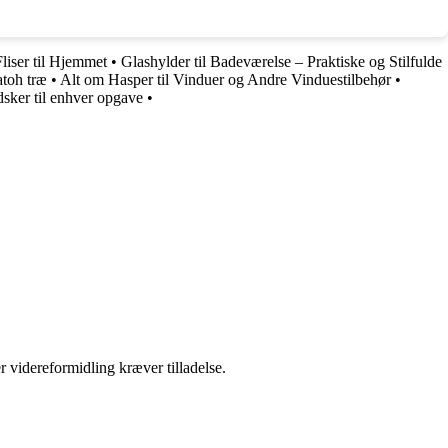
liser til Hjemmet
•
Glashylder til Badeværelse – Praktiske og Stilfulde
atoh træ
•
Alt om Hasper til Vinduer og Andre Vinduestilbehør
•
sker til enhver opgave
•
r videreformidling kræver tilladelse.