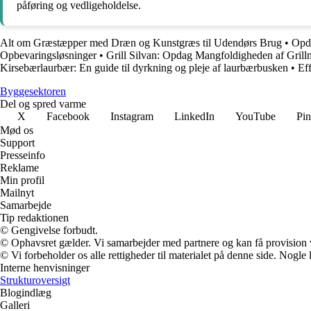
påføring og vedligeholdelse.
Alt om Græstæpper med Dræn og Kunstgræs til Udendørs Brug
•
Opda
Opbevaringsløsninger
•
Grill Silvan: Opdag Mangfoldigheden af Grill
Kirsebærlaurbær: En guide til dyrkning og pleje af laurbærbusken
•
Eff
Byggesektoren
Del og spred varme
X
Facebook
Instagram
LinkedIn
YouTube
Pin
Mød os
Support
Presseinfo
Reklame
Min profil
Mailnyt
Samarbejde
Tip redaktionen
© Gengivelse forbudt.
© Ophavsret gælder. Vi samarbejder med partnere og kan få provision
© Vi forbeholder os alle rettigheder til materialet på denne side. Nogle
Interne henvisninger
Strukturoversigt
Blogindlæg
Galleri