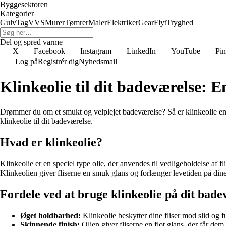
Byggesektoren
Kategorier
Gulv
Tag
VVS
Murer
Tømrer
Maler
Elektriker
Gear
Flyt
Tryghed
Del og spred varme
X
Facebook
Instagram
LinkedIn
YouTube
Pin
Log på
Registrér dig
Nyhedsmail
Klinkeolie til dit badeværelse: E
Drømmer du om et smukt og velplejet badeværelse? Så er klinkeolie en 
klinkeolie til dit badeværelse.
Hvad er klinkeolie?
Klinkeolie er en speciel type olie, der anvendes til vedligeholdelse af 
Klinkeolien giver fliserne en smuk glans og forlænger levetiden på dine
Fordele ved at bruge klinkeolie på dit bade
Øget holdbarhed:
Klinkeolie beskytter dine fliser mod slid og fu
Skinnende finish:
Olien giver fliserne en flot glans, der får dem 