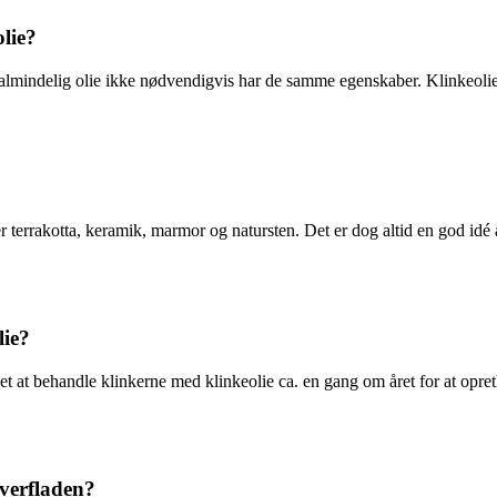
olie?
ens almindelig olie ikke nødvendigvis har de samme egenskaber. Klinkeol
errakotta, keramik, marmor og natursten. Det er dog altid en god idé at te
lie?
et at behandle klinkerne med klinkeolie ca. en gang om året for at opr
verfladen?