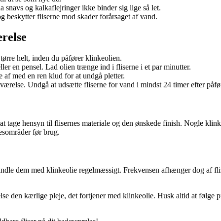
a snavs og kalkaflejringer ikke binder sig lige så let.
g beskytter fliserne mod skader forårsaget af vand.
ærelse
ørre helt, inden du påfører klinkeolien.
er en pensel. Lad olien trænge ind i fliserne i et par minutter.
e af med en ren klud for at undgå pletter.
værelse. Undgå at udsætte fliserne for vand i mindst 24 timer efter påfø
 at tage hensyn til flisernes materiale og den ønskede finish. Nogle klink
esområder før brug.
handle dem med klinkeolie regelmæssigt. Frekvensen afhænger dog af fli
relse den kærlige pleje, det fortjener med klinkeolie. Husk altid at følge