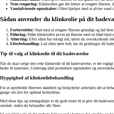
Nem rengøring:
Klinkeolien gør det lettere at rengøre fliserne, d
Vandafvisende egenskaber:
Olien hjælper med at afvise vand o
Sådan anvender du klinkeolie på dit badev
Forberedelse:
Start med at rengøre fliserne grundigt og lad dem t
Påføring:
Påfør klinkeolien jævnt på fliserne med en blød klud ell
Aftørring:
Efter olien har trængt ind, tørrer du overskydende oli
Efterbehandling:
Lad olien tørre helt, før du genbruger dit bade
Tip til valg af klinkeolie til dit badeværelse
Når du skal vælge den rette klinkeolie til dit badeværelse, er det vigtigt
bedre til natursten. Undersøg altid produktets egenskaber og anvendels
Hyppighed af klinkeoliebehandling
For at opretholde flisernes skønhed og beskyttelse anbefales det at be
gange om året for optimal beskyttelse.
Med disse tips og retningslinjer er du godt rustet til at give dit badevæ
område, inden du behandler alle fliser.