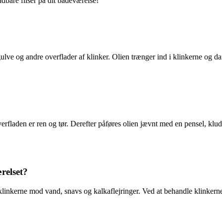
dbare fliser på dit badeværelse!
nkegulve og andre overflader af klinker. Olien trænger ind i klinkerne o
overfladen er ren og tør. Derefter påføres olien jævnt med en pensel, klud
relset?
r klinkerne mod vand, snavs og kalkaflejringer. Ved at behandle klinker