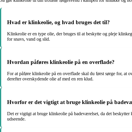
Så gør klinkeolie til din trofaste følgesvend i kampen for smukke og hol
Hvad er klinkeolie, og hvad bruges det til?
Klinkeolie er en type olie, der bruges til at beskytte og pleje kli
for snavs, vand og slid.
Hvordan påføres klinkeolie på en overflade?
For at påføre klinkeolie på en overflade skal du først sørge for, at 
derefter overskydende olie af med en ren klud.
Hvorfor er det vigtigt at bruge klinkeolie på badevæ
Det er vigtigt at bruge klinkeolie på badeværelset, da det beskytte
udseende.