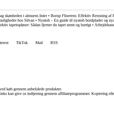
g skønheden i almuens lister
•
Borup Fliserens: Effektiv Rensning af F
muligheder hos Silvan
•
Nyatoh – En guide til nyatoh bordplader og ny
ektiv tapetopløser: Sådan fjerner du tapet nemt og hurtigt
•
Arbejdshand
terest
TikTok
Mail
RSS
 ved køb gennem anbefalede produkter.
 links kan give os indtjening gennem affiliateprogrammer. Kopiering elle