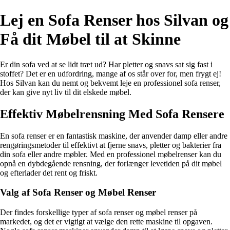
Lej en Sofa Renser hos Silvan og
Få dit Møbel til at Skinne
Er din sofa ved at se lidt træt ud? Har pletter og snavs sat sig fast i
stoffet? Det er en udfordring, mange af os står over for, men frygt ej!
Hos Silvan kan du nemt og bekvemt leje en professionel sofa renser,
der kan give nyt liv til dit elskede møbel.
Effektiv Møbelrensning Med Sofa Rensere
En sofa renser er en fantastisk maskine, der anvender damp eller andre
rengøringsmetoder til effektivt at fjerne snavs, pletter og bakterier fra
din sofa eller andre møbler. Med en professionel møbelrenser kan du
opnå en dybdegående rensning, der forlænger levetiden på dit møbel
og efterlader det rent og friskt.
Valg af Sofa Renser og Møbel Renser
Der findes forskellige typer af sofa renser og møbel renser på
markedet, og det er vigtigt at vælge den rette maskine til opgaven.