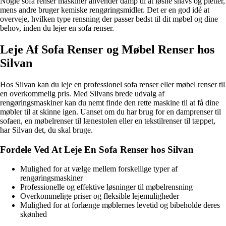
Nogle sofa renser maskiner anvender damp til at løsne snavs og pletter,
mens andre bruger kemiske rengøringsmidler. Det er en god idé at
overveje, hvilken type rensning der passer bedst til dit møbel og dine
behov, inden du lejer en sofa renser.
Leje Af Sofa Renser og Møbel Renser hos
Silvan
Hos Silvan kan du leje en professionel sofa renser eller møbel renser til
en overkommelig pris. Med Silvans brede udvalg af
rengøringsmaskiner kan du nemt finde den rette maskine til at få dine
møbler til at skinne igen. Uanset om du har brug for en damprenser til
sofaen, en møbelrenser til lænestolen eller en tekstilrenser til tæppet,
har Silvan det, du skal bruge.
Fordele Ved At Leje En Sofa Renser hos Silvan
Mulighed for at vælge mellem forskellige typer af
rengøringsmaskiner
Professionelle og effektive løsninger til møbelrensning
Overkommelige priser og fleksible lejemuligheder
Mulighed for at forlænge møblernes levetid og bibeholde deres
skønhed