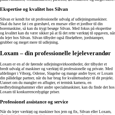
Ekspertise og kvalitet hos Silvan
Silvan er kendt for sit professionelle udvalg af udlejningsmaskiner.
Skal du have fat i en græshøvl, en mursav eller et jordbor til din
boremaskine, så kan du trygt besøge Silvan. Med fokus på ekspertise
og kvalitet kan du være sikker på at få det rette værktøj til opgaven, når
du lejer hos Silvan. Silvan tilbyder også fliseløftere, jordstamper,
grubber og meget mere til udlejning.
Loxam – din professionelle lejeleverandør
Loxam er en af de førende udlejningsvirksomheder, der tilbyder et
bredt udvalg af maskiner og værktøj til professionelle og private. Med
afdelinger i Viborg, Odense, Slagelse og mange andre byer, er Loxam
din pålidelige partner, når du har brug for kvalitetsudstyr til dit projekt.
Uanset om du mangler en affugter, et termisk kamera, en
nedbrydningshammer eller andre specialmaskiner, kan du finde det hos
Loxam til konkurrencedygtige priser.
Professionel assistance og service
Når du lejer værktøj og maskiner hos jem og fix, Silvan eller Loxam,