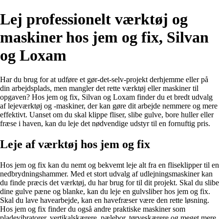
Lej professionelt værktøj og
maskiner hos jem og fix, Silvan
og Loxam
Har du brug for at udføre et gør-det-selv-projekt derhjemme eller på
din arbejdsplads, men mangler det rette værktøj eller maskiner til
opgaven? Hos jem og fix, Silvan og Loxam finder du et bredt udvalg
af lejeværktøj og -maskiner, der kan gøre dit arbejde nemmere og mere
effektivt. Uanset om du skal klippe fliser, slibe gulve, bore huller eller
fræse i haven, kan du leje det nødvendige udstyr til en fornuftig pris.
Leje af værktøj hos jem og fix
Hos jem og fix kan du nemt og bekvemt leje alt fra en fliseklipper til en
nedbrydningshammer. Med et stort udvalg af udlejningsmaskiner kan
du finde præcis det værktøj, du har brug for til dit projekt. Skal du slibe
dine gulve pæne og blanke, kan du leje en gulvsliber hos jem og fix.
Skal du lave havearbejde, kan en havefræser være den rette løsning.
Hos jem og fix finder du også andre praktiske maskiner som
pladevibratorer, vertikalskærere, pælebor, tørveskærere og meget mere.