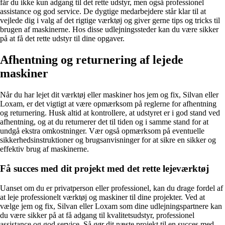
får du ikke kun adgang til det rette udstyr, men også professionel
assistance og god service. De dygtige medarbejdere står klar til at
vejlede dig i valg af det rigtige værktøj og giver gerne tips og tricks til
brugen af maskinerne. Hos disse udlejningssteder kan du være sikker
på at få det rette udstyr til dine opgaver.
Afhentning og returnering af lejede
maskiner
Når du har lejet dit værktøj eller maskiner hos jem og fix, Silvan eller
Loxam, er det vigtigt at være opmærksom på reglerne for afhentning
og returnering. Husk altid at kontrollere, at udstyret er i god stand ved
afhentning, og at du returnerer det til tiden og i samme stand for at
undgå ekstra omkostninger. Vær også opmærksom på eventuelle
sikkerhedsinstruktioner og brugsanvisninger for at sikre en sikker og
effektiv brug af maskinerne.
Få succes med dit projekt med det rette lejeværktøj
Uanset om du er privatperson eller professionel, kan du drage fordel af
at leje professionelt værktøj og maskiner til dine projekter. Ved at
vælge jem og fix, Silvan eller Loxam som dine udlejningspartnere kan
du være sikker på at få adgang til kvalitetsudstyr, professionel
assistance og god service. Så gør dit næste projekt til en succes med