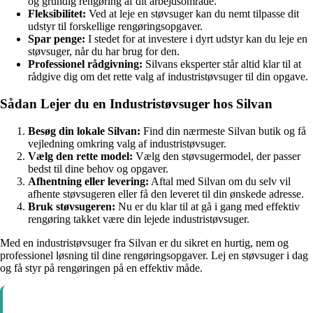
og grundig rengøring af dit arbejdsområde.
Fleksibilitet:
Ved at leje en støvsuger kan du nemt tilpasse dit
udstyr til forskellige rengøringsopgaver.
Spar penge:
I stedet for at investere i dyrt udstyr kan du leje en
støvsuger, når du har brug for den.
Professionel rådgivning:
Silvans eksperter står altid klar til at
rådgive dig om det rette valg af industristøvsuger til din opgave.
Sådan Lejer du en Industristøvsuger hos Silvan
Besøg din lokale Silvan:
Find din nærmeste Silvan butik og få
vejledning omkring valg af industristøvsuger.
Vælg den rette model:
Vælg den støvsugermodel, der passer
bedst til dine behov og opgaver.
Afhentning eller levering:
Aftal med Silvan om du selv vil
afhente støvsugeren eller få den leveret til din ønskede adresse.
Bruk støvsugeren:
Nu er du klar til at gå i gang med effektiv
rengøring takket være din lejede industristøvsuger.
Med en industristøvsuger fra Silvan er du sikret en hurtig, nem og
professionel løsning til dine rengøringsopgaver. Lej en støvsuger i dag
og få styr på rengøringen på en effektiv måde.