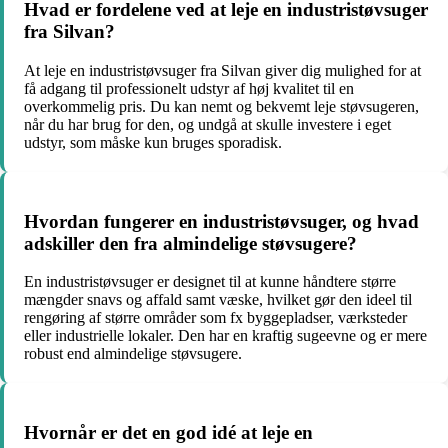
Hvad er fordelene ved at leje en industristøvsuger
fra Silvan?
At leje en industristøvsuger fra Silvan giver dig mulighed for at
få adgang til professionelt udstyr af høj kvalitet til en
overkommelig pris. Du kan nemt og bekvemt leje støvsugeren,
når du har brug for den, og undgå at skulle investere i eget
udstyr, som måske kun bruges sporadisk.
Hvordan fungerer en industristøvsuger, og hvad
adskiller den fra almindelige støvsugere?
En industristøvsuger er designet til at kunne håndtere større
mængder snavs og affald samt væske, hvilket gør den ideel til
rengøring af større områder som fx byggepladser, værksteder
eller industrielle lokaler. Den har en kraftig sugeevne og er mere
robust end almindelige støvsugere.
Hvornår er det en god idé at leje en