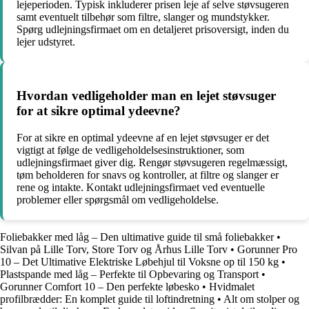
lejeperioden. Typisk inkluderer prisen leje af selve støvsugeren
samt eventuelt tilbehør som filtre, slanger og mundstykker.
Spørg udlejningsfirmaet om en detaljeret prisoversigt, inden du
lejer udstyret.
Hvordan vedligeholder man en lejet støvsuger
for at sikre optimal ydeevne?
For at sikre en optimal ydeevne af en lejet støvsuger er det
vigtigt at følge de vedligeholdelsesinstruktioner, som
udlejningsfirmaet giver dig. Rengør støvsugeren regelmæssigt,
tøm beholderen for snavs og kontroller, at filtre og slanger er
rene og intakte. Kontakt udlejningsfirmaet ved eventuelle
problemer eller spørgsmål om vedligeholdelse.
Foliebakker med låg – Den ultimative guide til små foliebakker
•
Silvan på Lille Torv, Store Torv og Århus Lille Torv
•
Gorunner Pro
10 – Det Ultimative Elektriske Løbehjul til Voksne op til 150 kg
•
Plastspande med låg – Perfekte til Opbevaring og Transport
•
Gorunner Comfort 10 – Den perfekte løbesko
•
Hvidmalet
profilbrædder: En komplet guide til loftindretning
•
Alt om stolper og