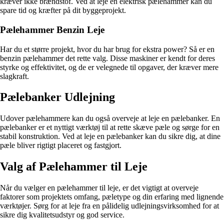
kræver ikke brændstof. Ved at leje en elektrisk pælehammer kan du
spare tid og kræfter på dit byggeprojekt.
Pælehammer Benzin Leje
Har du et større projekt, hvor du har brug for ekstra power? Så er en
benzin pælehammer det rette valg. Disse maskiner er kendt for deres
styrke og effektivitet, og de er velegnede til opgaver, der kræver mere
slagkraft.
Pælebanker Udlejning
Udover pælehammere kan du også overveje at leje en pælebanker. En
pælebanker er et nyttigt værktøj til at rette skæve pæle og sørge for en
stabil konstruktion. Ved at leje en pælebanker kan du sikre dig, at dine
pæle bliver rigtigt placeret og fastgjort.
Valg af Pælehammer til Leje
Når du vælger en pælehammer til leje, er det vigtigt at overveje
faktorer som projektets omfang, pæletype og din erfaring med lignende
værktøjer. Sørg for at leje fra en pålidelig udlejningsvirksomhed for at
sikre dig kvalitetsudstyr og god service.