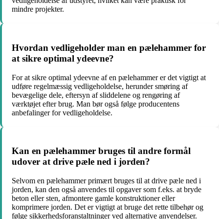
vedligeholdelse af udstyret, hvilket kan være praktisk for
mindre projekter.
Hvordan vedligeholder man en pælehammer for
at sikre optimal ydeevne?
For at sikre optimal ydeevne af en pælehammer er det vigtigt at
udføre regelmæssig vedligeholdelse, herunder smøring af
bevægelige dele, eftersyn af sliddelene og rengøring af
værktøjet efter brug. Man bør også følge producentens
anbefalinger for vedligeholdelse.
Kan en pælehammer bruges til andre formål
udover at drive pæle ned i jorden?
Selvom en pælehammer primært bruges til at drive pæle ned i
jorden, kan den også anvendes til opgaver som f.eks. at bryde
beton eller sten, afmontere gamle konstruktioner eller
komprimere jorden. Det er vigtigt at bruge det rette tilbehør og
følge sikkerhedsforanstaltninger ved alternative anvendelser.