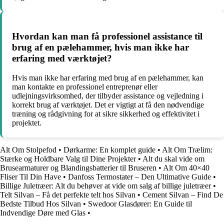
Hvordan kan man få professionel assistance til
brug af en pælehammer, hvis man ikke har
erfaring med værktøjet?
Hvis man ikke har erfaring med brug af en pælehammer, kan
man kontakte en professionel entreprenør eller
udlejningsvirksomhed, der tilbyder assistance og vejledning i
korrekt brug af værktøjet. Det er vigtigt at få den nødvendige
træning og rådgivning for at sikre sikkerhed og effektivitet i
projektet.
Alt Om Stolpefod
•
Dørkarme: En komplet guide
•
Alt Om Trælim:
Stærke og Holdbare Valg til Dine Projekter
•
Alt du skal vide om
Brusearmaturer og Blandingsbatterier til Bruseren
•
Alt Om 40×40
Fliser Til Din Have
•
Danfoss Termostater – Den Ultimative Guide
•
Billige Juletræer: Alt du behøver at vide om salg af billige juletræer
•
Telt Silvan – Få det perfekte telt hos Silvan
•
Cement Silvan – Find De
Bedste Tilbud Hos Silvan
•
Swedoor Glasdører: En Guide til
Indvendige Døre med Glas
•