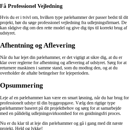
Få Professionel Vejledning
Hvis du er i tvivl om, hvilken type pælehammer der passer bedst til dit
projekt, bør du søge professionel vejledning fra udlejningsfirmaet. De
kan rådgive dig om den rette model og give dig tips til korrekt brug af
udstyret.
Afhentning og Aflevering
Når du har lejet din pælehammer, er det vigtigt at sikre dig, at du er
klar over reglerne for afhentning og aflevering af udstyret. Sørg for at
returnere maskinen i samme stand, som du modtog den, og at du
overholder de aftalte betingelser for lejeperioden.
Opsummering
Leje af en pælehammer kan være en smart løsning, når du har brug for
professionelt udstyr til din byggeopgave. Vælg den rigtige type
pælehammer baseret på dit projektbehov og sørg for at samarbejde
med en pålidelig udlejningsvirksomhed for en gnidningsfri proces.
Nu er du klar til at leje din pælehammer og gå i gang med dit næste
projekt. Held og lykke!