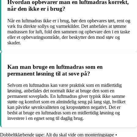
Hvordan opbevarer man en luftmadras korrekt,
når den ikke er i brug?
Når en luftmadras ikke er i brug, bør den opbevares tørt, rent og
væk fra direkte sollys og varmekilder. Det anbefales at tømme
madrassen for luft, fold den sammen og opbevare den i en taske
eller et opbevaringsområde, der beskytter den mod støv og
skader.
Kan man bruge en luftmadras som en
permanent løsning til at sove på?
Selvom en luftmadras kan være praktisk som en midlertidig
løsning, anbefales det normalt ikke at bruge den som en
permanent soveplads. En luftmadras giver typisk ikke samme
støtte og komfort som en almindelig seng på lang sigt, hvilket
kan påvirke søvnkvaliteten og kropsstøtten negativt. Det er
bedst at bruge en luftmadras som en midlertidig løsning og
investere i en egnet seng til daglig brug.
Dobbeltklæbende tape: Alt du skal vide om monteringstape
•