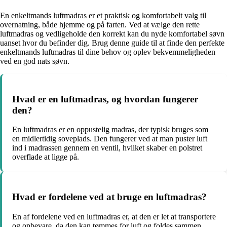
En enkeltmands luftmadras er et praktisk og komfortabelt valg til
overnatning, både hjemme og på farten. Ved at vælge den rette
luftmadras og vedligeholde den korrekt kan du nyde komfortabel søvn
uanset hvor du befinder dig. Brug denne guide til at finde den perfekte
enkeltmands luftmadras til dine behov og oplev bekvemmeligheden
ved en god nats søvn.
Hvad er en luftmadras, og hvordan fungerer
den?
En luftmadras er en oppustelig madras, der typisk bruges som
en midlertidig soveplads. Den fungerer ved at man puster luft
ind i madrassen gennem en ventil, hvilket skaber en polstret
overflade at ligge på.
Hvad er fordelene ved at bruge en luftmadras?
En af fordelene ved en luftmadras er, at den er let at transportere
og opbevare, da den kan tømmes for luft og foldes sammen.