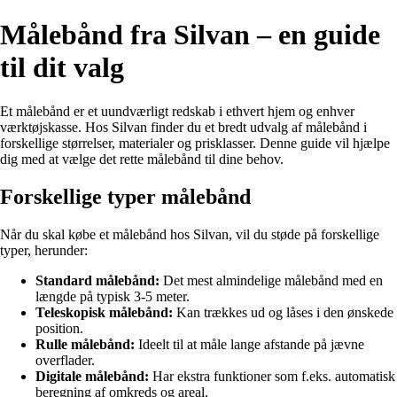
Målebånd fra Silvan – en guide
til dit valg
Et målebånd er et uundværligt redskab i ethvert hjem og enhver
værktøjskasse. Hos Silvan finder du et bredt udvalg af målebånd i
forskellige størrelser, materialer og prisklasser. Denne guide vil hjælpe
dig med at vælge det rette målebånd til dine behov.
Forskellige typer målebånd
Når du skal købe et målebånd hos Silvan, vil du støde på forskellige
typer, herunder:
Standard målebånd:
Det mest almindelige målebånd med en
længde på typisk 3-5 meter.
Teleskopisk målebånd:
Kan trækkes ud og låses i den ønskede
position.
Rulle målebånd:
Ideelt til at måle lange afstande på jævne
overflader.
Digitale målebånd:
Har ekstra funktioner som f.eks. automatisk
beregning af omkreds og areal.