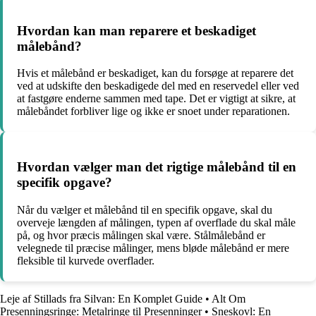
Hvordan kan man reparere et beskadiget
målebånd?
Hvis et målebånd er beskadiget, kan du forsøge at reparere det
ved at udskifte den beskadigede del med en reservedel eller ved
at fastgøre enderne sammen med tape. Det er vigtigt at sikre, at
målebåndet forbliver lige og ikke er snoet under reparationen.
Hvordan vælger man det rigtige målebånd til en
specifik opgave?
Når du vælger et målebånd til en specifik opgave, skal du
overveje længden af målingen, typen af overflade du skal måle
på, og hvor præcis målingen skal være. Stålmålebånd er
velegnede til præcise målinger, mens bløde målebånd er mere
fleksible til kurvede overflader.
Leje af Stillads fra Silvan: En Komplet Guide
•
Alt Om
Presenningsringe: Metalringe til Presenninger
•
Sneskovl: En