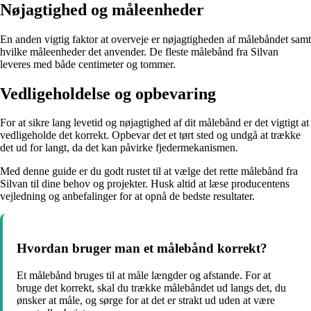
Nøjagtighed og måleenheder
En anden vigtig faktor at overveje er nøjagtigheden af målebåndet samt
hvilke måleenheder det anvender. De fleste målebånd fra Silvan
leveres med både centimeter og tommer.
Vedligeholdelse og opbevaring
For at sikre lang levetid og nøjagtighed af dit målebånd er det vigtigt at
vedligeholde det korrekt. Opbevar det et tørt sted og undgå at trække
det ud for langt, da det kan påvirke fjedermekanismen.
Med denne guide er du godt rustet til at vælge det rette målebånd fra
Silvan til dine behov og projekter. Husk altid at læse producentens
vejledning og anbefalinger for at opnå de bedste resultater.
Hvordan bruger man et målebånd korrekt?
Et målebånd bruges til at måle længder og afstande. For at
bruge det korrekt, skal du trække målebåndet ud langs det, du
ønsker at måle, og sørge for at det er strakt ud uden at være