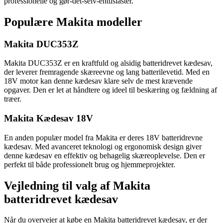
professionelle og gør-det-selv-entusiaster.
Populære Makita modeller
Makita DUC353Z
Makita DUC353Z er en kraftfuld og alsidig batteridrevet kædesav,
der leverer fremragende skæreevne og lang batterilevetid. Med en
18V motor kan denne kædesav klare selv de mest krævende
opgaver. Den er let at håndtere og ideel til beskæring og fældning af
træer.
Makita Kædesav 18V
En anden populær model fra Makita er deres 18V batteridrevne
kædesav. Med avanceret teknologi og ergonomisk design giver
denne kædesav en effektiv og behagelig skæreoplevelse. Den er
perfekt til både professionelt brug og hjemmeprojekter.
Vejledning til valg af Makita
batteridrevet kædesav
Når du overvejer at købe en Makita batteridrevet kædesav, er der