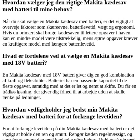
Hvordan vælger jeg den rigtige Makita kædesav
med batteri til mine behov?
Når du skal vælge en Makita kædesav med batteri, er det vigtigt at
overveje faktorer som skæreevne, batterilevetid, vægt og ergonomi.
Hvis du primært skal bruge kædesaven til lettere opgaver i haven,
kan en mindre model være tilstrækkelig, mens større opgaver kræver
en kraftigere model med længere batterilevetid.
Hvad er fordelene ved at vælge en Makita kædesav
med 18V batteri?
En Makita kædesav med 18V batteri giver dig en god kombination
af kraft og fleksibilitet. Batteriet har en passende kapacitet til de
fleste opgaver, samtidig med at det er let og nemt at skifte. Du får en
trådløs løsning, der giver dig frihed til at arbejde uden at skulle
tænke på ledninger.
Hvordan vedligeholder jeg bedst min Makita
kædesav med batteri for at forlænge levetiden?
For at forlænge levetiden på din Makita kædesav med batteri er det
vigtigt at holde den ren og smurt. Rengør kæden regelmæssigt, og
sørg for at smøre den med kædeolie efter behov. Hold også øje med