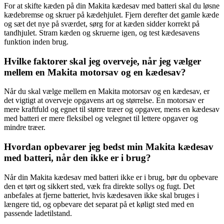
For at skifte kæden på din Makita kædesav med batteri skal du løsne
kædebremse og skruer på kædehjulet. Fjern derefter det gamle kæde
og sæt det nye på sværdet, sørg for at kæden sidder korrekt på
tandhjulet. Stram kæden og skruerne igen, og test kædesavens
funktion inden brug.
Hvilke faktorer skal jeg overveje, når jeg vælger
mellem en Makita motorsav og en kædesav?
Når du skal vælge mellem en Makita motorsav og en kædesav, er
det vigtigt at overveje opgavens art og størrelse. En motorsav er
mere kraftfuld og egnet til større træer og opgaver, mens en kædesav
med batteri er mere fleksibel og velegnet til lettere opgaver og
mindre træer.
Hvordan opbevarer jeg bedst min Makita kædesav
med batteri, når den ikke er i brug?
Når din Makita kædesav med batteri ikke er i brug, bør du opbevare
den et tørt og sikkert sted, væk fra direkte sollys og fugt. Det
anbefales at fjerne batteriet, hvis kædesaven ikke skal bruges i
længere tid, og opbevare det separat på et køligt sted med en
passende ladetilstand.