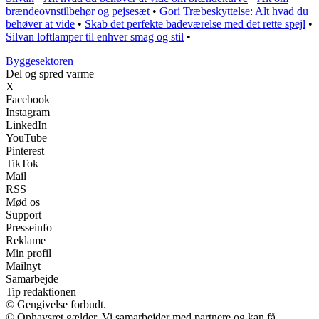
brændeovnstilbehør og pejsesæt
•
Gori Træbeskyttelse: Alt hvad du
behøver at vide
•
Skab det perfekte badeværelse med det rette spejl
•
Silvan loftlamper til enhver smag og stil
•
Byggesektoren
Del og spred varme
X
Facebook
Instagram
LinkedIn
YouTube
Pinterest
TikTok
Mail
RSS
Mød os
Support
Presseinfo
Reklame
Min profil
Mailnyt
Samarbejde
Tip redaktionen
© Gengivelse forbudt.
© Ophavsret gælder. Vi samarbejder med partnere og kan få