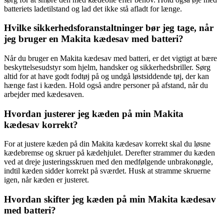
batteriets ladetilstand og lad det ikke stå afladt for længe.
Hvilke sikkerhedsforanstaltninger bør jeg tage, når
jeg bruger en Makita kædesav med batteri?
Når du bruger en Makita kædesav med batteri, er det vigtigt at bære
beskyttelsesudstyr som hjelm, handsker og sikkerhedsbriller. Sørg
altid for at have godt fodtøj på og undgå løstsiddende tøj, der kan
hænge fast i kæden. Hold også andre personer på afstand, når du
arbejder med kædesaven.
Hvordan justerer jeg kæden på min Makita
kædesav korrekt?
For at justere kæden på din Makita kædesav korrekt skal du løsne
kædebremse og skruer på kædehjulet. Derefter strammer du kæden
ved at dreje justeringsskruen med den medfølgende unbrakonøgle,
indtil kæden sidder korrekt på sværdet. Husk at stramme skruerne
igen, når kæden er justeret.
Hvordan skifter jeg kæden på min Makita kædesav
med batteri?