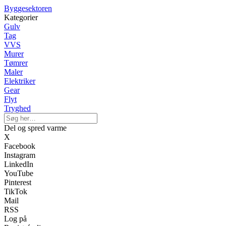
Byggesektoren
Kategorier
Gulv
Tag
VVS
Murer
Tømrer
Maler
Elektriker
Gear
Flyt
Tryghed
Del og spred varme
X
Facebook
Instagram
LinkedIn
YouTube
Pinterest
TikTok
Mail
RSS
Log på