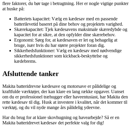
flere faktorer, du bør tage i betragtning. Her er nogle vigtige punkter
at huske på:
Batteriets kapacitet: Vælg en kædesav med en passende
batterilevetid baseret på dine behov og projektets varighed.
Skærekapacitet: Tjek kædesavens maksimale skæredybde og
kapacitet for at sikre, at den opfylder dine skærebehov.
Ergonomi: Sørg for, at kædesaven er let og behagelig at
bruge, især hvis du har større projekter foran dig.
Sikkerhedsfunktioner: Vælg en kædesav med nødvendige
sikkerhedsfunktioner som kickback-beskyttelse og
kædebrems.
Afsluttende tanker
Makita batteridrevne kædesave og motorsave er pålidelige og
kraftfulde værktøjer, der kan klare en lang række opgaver. Uanset
om du er professionel træhugger eller haveentusiast, har Makita den
rette kædesav til dig. Husk at investere i kvalitet, når det kommer til
værktøj, og du vil nyde mange års pålidelig ydeevne.
Har du brug for at klare skovhugning og havearbejde? Så er en
Makita batteridrevet kædesav det perfekte valg for dig!