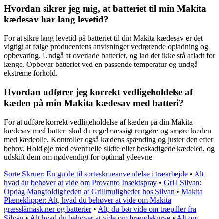
Hvordan sikrer jeg mig, at batteriet til min Makita
kædesav har lang levetid?
For at sikre lang levetid på batteriet til din Makita kædesav er det
vigtigt at følge producentens anvisninger vedrørende opladning og
opbevaring. Undgå at overlade batteriet, og lad det ikke stå afladt for
længe. Opbevar batteriet ved en passende temperatur og undgå
ekstreme forhold.
Hvordan udfører jeg korrekt vedligeholdelse af
kæden på min Makita kædesav med batteri?
For at udføre korrekt vedligeholdelse af kæden på din Makita
kædesav med batteri skal du regelmæssigt rengøre og smøre kæden
med kædeolie. Kontroller også kædens spænding og juster den efter
behov. Hold øje med eventuelle slidte eller beskadigede kædeled, og
udskift dem om nødvendigt for optimal ydeevne.
Sorte Skruer: En guide til sorteskrueanvendelse i træarbejde
•
Alt
hvad du behøver at vide om Provanto Insektspray
•
Grill Silvan:
Opdag Mangfoldigheden af Grillmuligheder hos Silvan
•
Makita
Plæneklipper: Alt, hvad du behøver at vide om Makita
græsslåmaskiner og batterier
•
Alt, du bør vide om træpiller fra
Silvan
•
Alt hvad du behøver at vide om brændekurve
•
Alt om