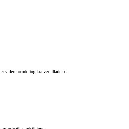
er videreformidling kræver tilladelse.
es privatlivsindstillinger