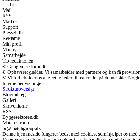
TikTok
Mail
RSS
Mød os
Support
Presseinfo
Reklame
Min profil
Mailnyt
Samarbejde
Tip redaktionen
© Gengivelse forbudt.
© Ophavsret gælder. Vi samarbejder med partnere og kan få provisio
© Vi forbeholder os alle rettigheder til materialet på denne side. Nog
Interne henvisninger
Strukturoversigt
Blogindlæg
Galleri
Skrivehjørne
RSS
Byggesektoren.dk
Match Group
pr@matchgroup.dk
Denne hjemmeside fungerer bedst med cookies, som hjælper os med at 
Vi og vores partnere bruger cookies til at behandle persondata og gemm