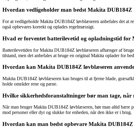
Hvordan vedligeholder man bedst Makita DUB184Z løv
For at vedligeholde Makita DUB184Z løvblæseren anbefales det at rengø
også opbevares korrekt og oplades regelmæssigt.
Hvad er forventet batterilevetid og opladningstid f
Batterilevetiden for Makita DUB184Z løvblæseren afhænger af brugen og
tilstand, men det anbefales at bruge en original Makita oplader for beds
Hvordan kan Makita DUB184Z løvblæseren anvendes eff
Makita DUB184Z løvblæseren kan bruges til at fjerne blade, græsafklip
holde områder rene og pæne.
Hvilke sikkerhedsforanstaltninger bør man tage, nå
Når man bruger Makita DUB184Z løvblæseren, bør man altid bære pass
mod personer eller dyr og slukke for enheden, når den ikke er i brug.
Hvordan kan man bedst opbevare Makita DUB184Z løvb