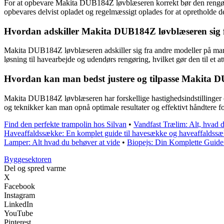
For at opbevare Makita DUB184Z løvblæseren korrekt bør den rengøres 
opbevares delvist opladet og regelmæssigt oplades for at opretholde de
Hvordan adskiller Makita DUB184Z løvblæseren sig fra
Makita DUB184Z løvblæseren adskiller sig fra andre modeller på marke
løsning til havearbejde og udendørs rengøring, hvilket gør den til et at
Hvordan kan man bedst justere og tilpasse Makita DUB
Makita DUB184Z løvblæseren har forskellige hastighedsindstillinger og 
og teknikker kan man opnå optimale resultater og effektivt håndtere f
Find den perfekte trampolin hos Silvan
•
Vandfast Trælim: Alt, hvad
Haveaffaldssække: En komplet guide til havesække og haveaffaldss
Lamper: Alt hvad du behøver at vide
•
Biopejs: Din Komplette Guide
Byggesektoren
Del og spred varme
X
Facebook
Instagram
LinkedIn
YouTube
Pinterest