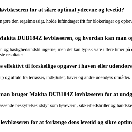
blæseren for at sikre optimal ydeevne og levetid?
re den regelmæssigt, holde luftindtaget frit for blokeringer og opbevar
or Makita DUB184Z løvblæseren, og hvordan kan man op
 hastighedsindstillingerne, men det kan typisk vare i flere timer på e
te resultater.
ektivt til forskellige opgaver i haven eller udendør
 og affald fra terrasser, indkørsler, haver og andre udendørs områder. 
r man bruger Makita DUB184Z løvblæseren for at undg
ende beskyttelsesudstyr som høreværn, sikkerhedsbriller og handsker
læseren for at forlænge dens levetid og sikre optim