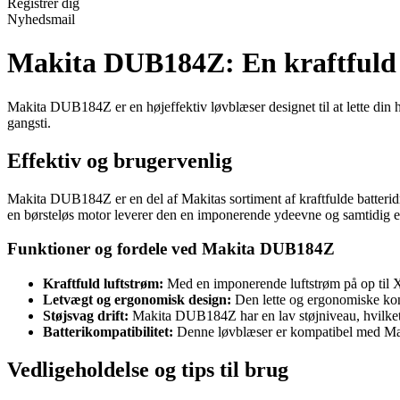
Registrér dig
Nyhedsmail
Makita DUB184Z: En kraftfuld l
Makita DUB184Z er en højeffektiv løvblæser designet til at lette din 
gangsti.
Effektiv og brugervenlig
Makita DUB184Z er en del af Makitas sortiment af kraftfulde batterid
en børsteløs motor leverer den en imponerende ydeevne og samtidig er
Funktioner og fordele ved Makita DUB184Z
Kraftfuld luftstrøm:
Med en imponerende luftstrøm på op til
Letvægt og ergonomisk design:
Den lette og ergonomiske kons
Støjsvag drift:
Makita DUB184Z har en lav støjniveau, hvilket 
Batterikompatibilitet:
Denne løvblæser er kompatibel med Makit
Vedligeholdelse og tips til brug