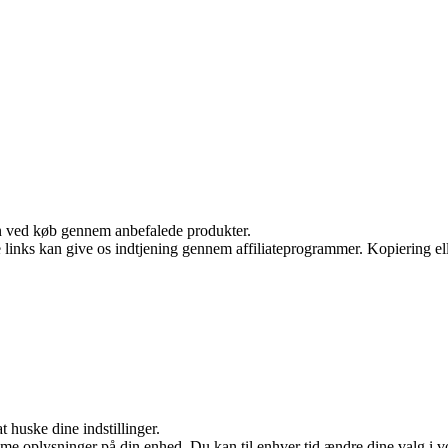
n ved køb gennem anbefalede produkter.
le links kan give os indtjening gennem affiliateprogrammer. Kopiering ell
huske dine indstillinger.
e oplysninger på din enhed. Du kan til enhver tid ændre dine valg i vor