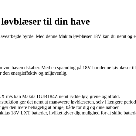
øvblæser til din have
havearbejde byrde. Med denne Makita løvblæser 18V kan du nemt og effek
revne haveredskaber. Med en spænding på 18V har denne løvblæser tilstræ
 den energieffektiv og miljøvenlig.
 XX m/s kan Makita DUB184Z nemt rydde løv, grene og affald.
truktion gør det nemt at manøvrere løvblæseren, selv i længere period
gør den mere behagelig at bruge, både for dig og dine naboer.
as 18V LXT batterier, hvilket giver dig mulighed for at skifte batteri