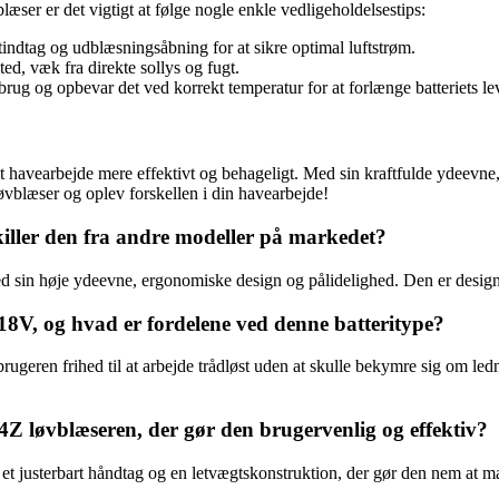
ser er det vigtigt at følge nogle enkle vedligeholdelsestips:
tindtag og udblæsningsåbning for at sikre optimal luftstrøm.
ted, væk fra direkte sollys og fugt.
en brug og opbevar det ved korrekt temperatur for at forlænge batteriets le
it havearbejde mere effektivt og behageligt. Med sin kraftfulde ydeevne
øvblæser og oplev forskellen i din havearbejde!
ller den fra andre modeller på markedet?
sin høje ydeevne, ergonomiske design og pålidelighed. Den er designet 
V, og hvad er fordelene ved denne batteritype?
geren frihed til at arbejde trådløst uden at skulle bekymre sig om ledni
Z løvblæseren, der gør den brugervenlig og effektiv?
et justerbart håndtag og en letvægtskonstruktion, der gør den nem at m