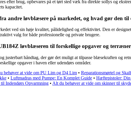
efter brug, opbevares på et tørt sted væk fra direkte sollys og ekstre
ts kapacitet.
 andre løvblæsere på markedet, og hvad gør den til et
det ved sin høje kvalitet, pålidelighed og effektivitet. Den er designe
traktivt valg for både professionelle og private brugere.
184Z løvblæseren til forskellige opgaver og terræner 
justerbart håndtag, der gør det muligt at tilpasse blæsekraften og retn
orskellige opgaver i haven eller udendørs områder.
 du behøver at vide om PU Lim og D4 Lim
•
Reparationsmørtel og Skalf
ække
•
Luftmadras med Pumpe: En Komplet Guide
•
Hæftepistoler: Din 
 til Indendørs Opvarmning
•
Alt du behøver at vide om skinner til skyd