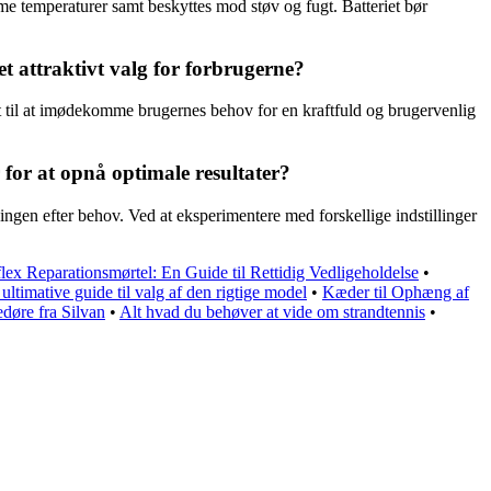
me temperaturer samt beskyttes mod støv og fugt. Batteriet bør
 attraktivt valg for forbrugerne?
t til at imødekomme brugernes behov for en kraftfuld og brugervenlig
for at opnå optimale resultater?
ingen efter behov. Ved at eksperimentere med forskellige indstillinger
lex Reparationsmørtel: En Guide til Rettidig Vedligeholdelse
•
ultimative guide til valg af den rigtige model
•
Kæder til Ophæng af
edøre fra Silvan
•
Alt hvad du behøver at vide om strandtennis
•