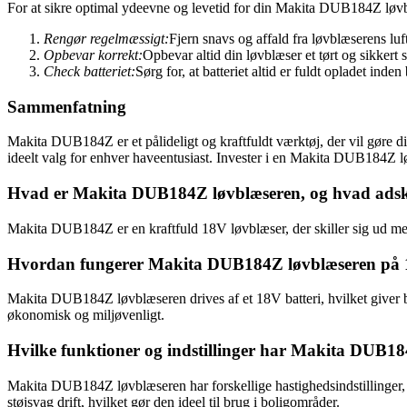
For at sikre optimal ydeevne og levetid for din Makita DUB184Z løvblæ
Rengør regelmæssigt:
Fjern snavs og affald fra løvblæserens luf
Opbevar korrekt:
Opbevar altid din løvblæser et tørt og sikkert s
Check batteriet:
Sørg for, at batteriet altid er fuldt opladet ind
Sammenfatning
Makita DUB184Z er et pålideligt og kraftfuldt værktøj, der vil gøre d
ideelt valg for enhver haveentusiast. Invester i en Makita DUB184Z l
Hvad er Makita DUB184Z løvblæseren, og hvad adski
Makita DUB184Z er en kraftfuld 18V løvblæser, der skiller sig ud med 
Hvordan fungerer Makita DUB184Z løvblæseren på 18
Makita DUB184Z løvblæseren drives af et 18V batteri, hvilket giver bru
økonomisk og miljøvenligt.
Hvilke funktioner og indstillinger har Makita DUB184
Makita DUB184Z løvblæseren har forskellige hastighedsindstillinger, 
støjsvag drift, hvilket gør den ideel til brug i boligområder.