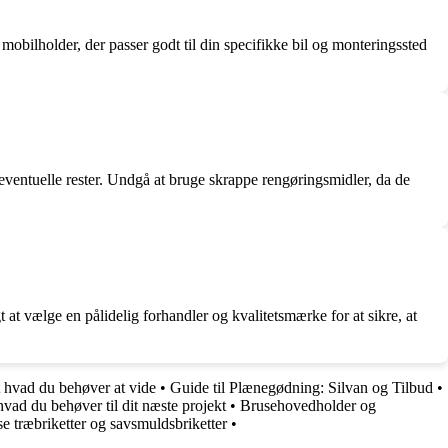
n mobilholder, der passer godt til din specifikke bil og monteringssted
g eventuelle rester. Undgå at bruge skrappe rengøringsmidler, da de
 at vælge en pålidelig forhandler og kvalitetsmærke for at sikre, at
 hvad du behøver at vide
•
Guide til Plænegødning: Silvan og Tilbud
•
hvad du behøver til dit næste projekt
•
Brusehovedholder og
se træbriketter og savsmuldsbriketter
•