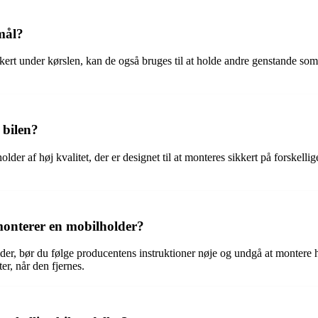
rmål?
kert under kørslen, kan de også bruges til at holde andre genstande som f
 bilen?
 holder af høj kvalitet, der er designet til at monteres sikkert på forsk
monterer en mobilholder?
der, bør du følge producentens instruktioner nøje og undgå at montere h
er, når den fjernes.