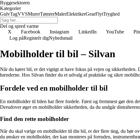
Byggesektoren
Kategorier
Gulv
Tag
VVS
Murer
Tømrer
Maler
Elektriker
Gear
Flyt
Tryghed
Del og spred varme
X
Facebook
Instagram
LinkedIn
YouTube
Pin
Log på
Registrér dig
Nyhedsmail
Mobilholder til bil – Silvan
Når du kører bil, er det vigtigt at have fokus på vejen og sikkerheden. 
hænderne. Hos Silvan finder du et udvalg af praktiske og sikre mobilhol
Fordele ved en mobilholder til bil
En mobilholder til bilen har flere fordele. Først og fremmest gør den de
Derudover øger en mobilholder sikkerheden, da du undgår distraherende
Find den rette mobilholder
Når du skal vælge en mobilholder til din bil, er der flere ting, du bør o
du ønsker en mobilholder, der kan monteres på forruden, instrumentbrætt