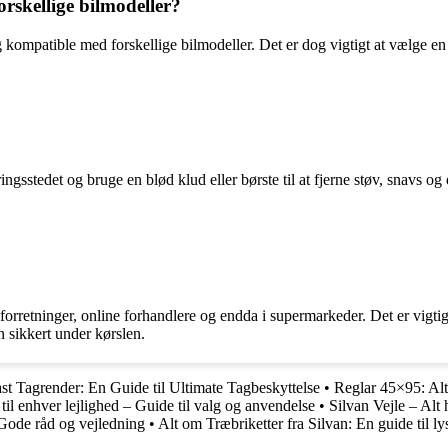
orskellige bilmodeller?
e og kompatible med forskellige bilmodeller. Det er dog vigtigt at vælge e
ingsstedet og bruge en blød klud eller børste til at fjerne støv, snavs o
forretninger, online forhandlere og endda i supermarkeder. Det er vigtigt
n sikkert under kørslen.
st Tagrender: En Guide til Ultimate Tagbeskyttelse
•
Reglar 45×95: Alt
til enhver lejlighed – Guide til valg og anvendelse
•
Silvan Vejle – Alt 
Gode råd og vejledning
•
Alt om Træbriketter fra Silvan: En guide til ly