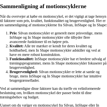
Sammenligning af motionscyklerne
Når du overvejer at købe en motionscykel, er det vigtigt at tage hensyn
til faktorer som pris, kvalitet, funktionalitet og brugervenlighed. Her er
en sammenligning af motionscyklerne fra Silvan, InShape og In Shape:
Pris:
Silvan motionscykler er generelt mere prisvenlige, mens
InShape og In Shape motionscykler ofte tilbyder flere
avancerede funktioner til en højere pris.
Kvalitet:
Alle tre mærker er kendt for deres kvalitet og
holdbarhed, men In Shape motionscykler adskiller sig ved at
have en mere robust konstruktion.
Funktionalitet:
InShape motionscykler har et bredere udvalg af
træningsprogrammer, mens In Shape motionscykler fokuserer på
brugervenlighed.
Brugervenlighed:
Silvan motionscykler er lette at samle og
bruge, mens InShape og In Shape motionscykler har intuitive
brugergrænseflader.
Ved at sammenligne disse faktorer kan du træffe en velinformerede
beslutning om, hvilken motionscykel der passer bedst til dine
træningsbehov og budget.
Uanset om du vælger en motionscykel fra Silvan, InShape eller In