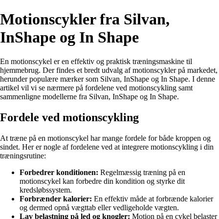
Motionscykler fra Silvan,
InShape og In Shape
En motionscykel er en effektiv og praktisk træningsmaskine til
hjemmebrug. Der findes et bredt udvalg af motionscykler på markedet,
herunder populære mærker som Silvan, InShape og In Shape. I denne
artikel vil vi se nærmere på fordelene ved motionscykling samt
sammenligne modellerne fra Silvan, InShape og In Shape.
Fordele ved motionscykling
At træne på en motionscykel har mange fordele for både kroppen og
sindet. Her er nogle af fordelene ved at integrere motionscykling i din
træningsrutine:
Forbedrer konditionen:
Regelmæssig træning på en
motionscykel kan forbedre din kondition og styrke dit
kredsløbssystem.
Forbrænder kalorier:
En effektiv måde at forbrænde kalorier
og dermed opnå vægttab eller vedligeholde vægten.
Lav belastning på led og knogler:
Motion på en cykel belaster