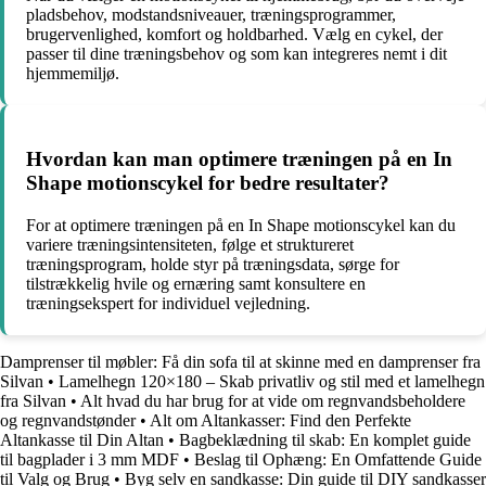
pladsbehov, modstandsniveauer, træningsprogrammer,
brugervenlighed, komfort og holdbarhed. Vælg en cykel, der
passer til dine træningsbehov og som kan integreres nemt i dit
hjemmemiljø.
Hvordan kan man optimere træningen på en In
Shape motionscykel for bedre resultater?
For at optimere træningen på en In Shape motionscykel kan du
variere træningsintensiteten, følge et struktureret
træningsprogram, holde styr på træningsdata, sørge for
tilstrækkelig hvile og ernæring samt konsultere en
træningsekspert for individuel vejledning.
Damprenser til møbler: Få din sofa til at skinne med en damprenser fra
Silvan
•
Lamelhegn 120×180 – Skab privatliv og stil med et lamelhegn
fra Silvan
•
Alt hvad du har brug for at vide om regnvandsbeholdere
og regnvandstønder
•
Alt om Altankasser: Find den Perfekte
Altankasse til Din Altan
•
Bagbeklædning til skab: En komplet guide
til bagplader i 3 mm MDF
•
Beslag til Ophæng: En Omfattende Guide
til Valg og Brug
•
Byg selv en sandkasse: Din guide til DIY sandkasser