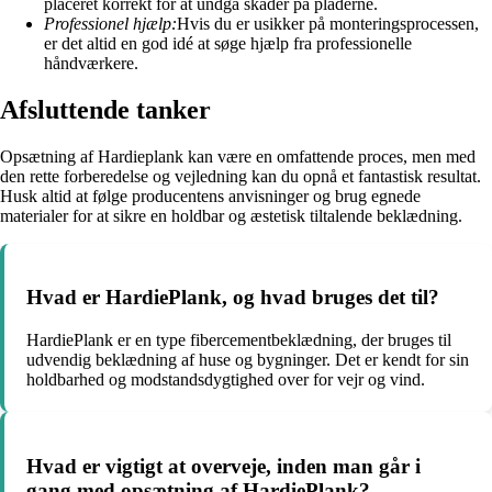
placeret korrekt for at undgå skader på pladerne.
Professionel hjælp:
Hvis du er usikker på monteringsprocessen,
er det altid en god idé at søge hjælp fra professionelle
håndværkere.
Afsluttende tanker
Opsætning af Hardieplank kan være en omfattende proces, men med
den rette forberedelse og vejledning kan du opnå et fantastisk resultat.
Husk altid at følge producentens anvisninger og brug egnede
materialer for at sikre en holdbar og æstetisk tiltalende beklædning.
Hvad er HardiePlank, og hvad bruges det til?
HardiePlank er en type fibercementbeklædning, der bruges til
udvendig beklædning af huse og bygninger. Det er kendt for sin
holdbarhed og modstandsdygtighed over for vejr og vind.
Hvad er vigtigt at overveje, inden man går i
gang med opsætning af HardiePlank?