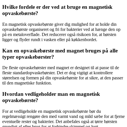
Hvilke fordele er der ved at bruge en magnetisk
opvaskebørste?
En magnetisk opvaskebørste giver dig mulighed for at holde din
opvaskebørste organiseret og fri for bakterier ved at hænge den op
på en metaloverflade. Det reducerer også risikoen for, at børsten
ligger og flyder rundt i vasken eller på køkkenbordet.
Kan en opvaskebørste med magnet bruges på alle
typer opvaskebørster?
De fleste opvaskebørster med magnet er designet til at passe til de
fleste standardopvaskebørster. Det er dog vigtigt at kontrollere
størrelsen og formen på din opvaskebørste for at sikre, at den passer
til den magnetiske funktion.
Hvordan vedligeholder man en magnetisk
opvaskebørste?
For at vedligeholde en magnetisk opvaskebørste bør du
regelmæssigt rengøre den med varmt vand og mild sæbe for at fjerne
eventuelle rester og bakterier. Det anbefales også at tørre børsten
grundigt af efter brug for at forhindre skimmel og lugt.