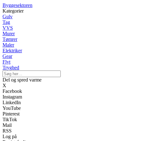
Byggesektoren
Kategorier
Gulv
Tag
VVS
Murer
Tømrer
Maler
Elektriker
Gear
Flyt
Tryghed
Del og spred varme
X
Facebook
Instagram
LinkedIn
YouTube
Pinterest
TikTok
Mail
RSS
Log på