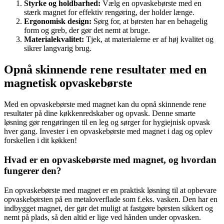
Styrke og holdbarhed:
Vælg en opvaskebørste med en
stærk magnet for effektiv rengøring, der holder længe.
Ergonomisk design:
Sørg for, at børsten har en behagelig
form og greb, der gør det nemt at bruge.
Materialekvalitet:
Tjek, at materialerne er af høj kvalitet og
sikrer langvarig brug.
Opnå skinnende rene resultater med en
magnetisk opvaskebørste
Med en opvaskebørste med magnet kan du opnå skinnende rene
resultater på dine køkkenredskaber og opvask. Denne smarte
løsning gør rengøringen til en leg og sørger for hygiejnisk opvask
hver gang. Invester i en opvaskebørste med magnet i dag og oplev
forskellen i dit køkken!
Hvad er en opvaskebørste med magnet, og hvordan
fungerer den?
En opvaskebørste med magnet er en praktisk løsning til at opbevare
opvaskebørsten på en metaloverflade som f.eks. vasken. Den har en
indbygget magnet, der gør det muligt at fastgøre børsten sikkert og
nemt på plads, så den altid er lige ved hånden under opvasken.