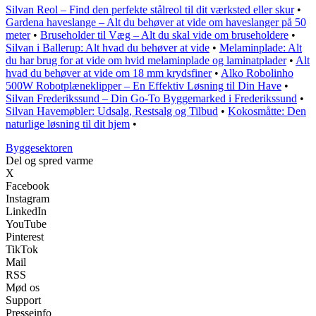
Silvan Reol – Find den perfekte stålreol til dit værksted eller skur
•
Gardena haveslange – Alt du behøver at vide om haveslanger på 50
meter
•
Bruseholder til Væg – Alt du skal vide om bruseholdere
•
Silvan i Ballerup: Alt hvad du behøver at vide
•
Melaminplade: Alt
du har brug for at vide om hvid melaminplade og laminatplader
•
Alt
hvad du behøver at vide om 18 mm krydsfiner
•
Alko Robolinho
500W Robotplæneklipper – En Effektiv Løsning til Din Have
•
Silvan Frederikssund – Din Go-To Byggemarked i Frederikssund
•
Silvan Havemøbler: Udsalg, Restsalg og Tilbud
•
Kokosmåtte: Den
naturlige løsning til dit hjem
•
Byggesektoren
Del og spred varme
X
Facebook
Instagram
LinkedIn
YouTube
Pinterest
TikTok
Mail
RSS
Mød os
Support
Presseinfo