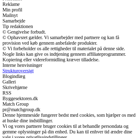
Reklame
Min profil
Mailnyt
Samarbejde
Tip redaktionen
© Gengivelse forbudt.
© Ophavsret gælder. Vi samarbejder med partnere og kan få
provision ved køb gennem anbefalede produkter.
© Vi forbeholder os alle rettigheder til materialet på denne side.
Nogle links kan give os indtjening gennem affiliateprogrammer.
Kopiering eller videreformidling kræver tilladelse.
Interne henvisninger
Strukturoversigt
Blogindlæg
Galleri
Skrivehjørne
RSS
Byggesektoren.dk
Match Group
pr@matchgroup.dk
Denne hjemmeside fungerer bedst med cookies, som hjælper os med
at huske dine indstillinger.
Vi og vores partnere bruger cookies til at behandle persondata og
gemme oplysninger på din enhed. Du kan til enhver tid ændre dine
valg i vores privatlivsindstillinger