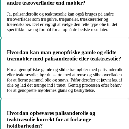
andre træoverflader end møbler?
Ja, palisanderolie og teaktræsolie kan også bruges på andre
træoverflader som trægulve, træpaneler, træskærerier og
træredskaber. Det er vigtigt at vælge den rette type olie til det
specifikke træ og formål for at opnå de bedste resultater.
Hvordan kan man genopfriske gamle og slidte
træmøbler med palisanderolie eller teaktræsolie?
For at genopfriske gamle og slidte træmøbler med palisanderolie
eller teaktræsolie, bør du starte med at rense og slibe overfladen
for at fjerne gammel olie og snavs. Påfør derefter et jævnt lag af
olie og lad det trænge ind i træet. Gentag processen efter behov
for at genoprette møblernes glans og beskyttelse.
Hvordan opbevares palisanderolie og
teaktræsolie korrekt for at forlænge
holdbarheden?