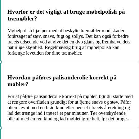
Hvorfor er det vigtigt at bruge møbelpolish på
træmøbler?
Møbelpolish hjælper med at beskytte træmøbler mod skader
forårsaget af støv, snavs, fugt og sollys. Det kan også forbedre
træets udseende ved at give det en dyb glans og fremhæve dets
naturlige skønhed. Regelmæssig brug af møbelpolish kan
forlænge levetiden for dine træmøbler.
Hvordan påføres palisanderolie korrekt på
møbler?
For at påføre palisanderolie korrekt på møbler, bør du starte med
at rengøre overfladen grundigt for at fjerne snavs og støv. Påfør
olien jævnt med en blød klud eller pensel i træets åreretning og
lad det trænge ind i træet i et par minutter. Tør overskydende
olie af med en ren klud og lad møblet tørre helt, før det bruges.