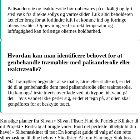
Palisanderolie og teaktræsolie bør opbevares på et køligt og tørt
sted væk fra direkte sollys og varmekilder. Luk altid beholderen
tæt efter brug for at forhindre luft i at komme ind og forringe
oliens kvalitet. Opbevaring ved korrekt temperatur og
luftfugtighed kan forlænge oliernes holdbarhed.
Hvordan kan man identificere behovet for at
genbehandle træmøbler med palisanderolie eller
teaktræsolie?
Når træmøbler begynder at se matte, tørre eller slidte ud, er det
tid til at genbehandle dem med palisanderolie eller teaktræsolie.
Du kan også teste træets overflade ved at dryppe lidt vand på
det – hvis vandet ikke perler sig, er det et tegn på, at olien skal
genpåføres for at beskytte træet.
Kunstige planter fra Silvan
•
Silvan Fliser: Find de Perfekte Klinker til
dit Projekt
•
Restsalg af brugte varer: Find det perfekte tilbehør til din
have!
•
Slibemaskiner til træ: En komplet guide til valg af den rette
slibemaskine til dine behov
•
Stuklister: Alt om Flamingo Stuk hos