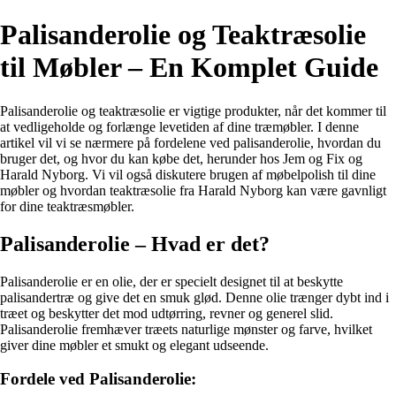
Palisanderolie og Teaktræsolie
til Møbler – En Komplet Guide
Palisanderolie og teaktræsolie er vigtige produkter, når det kommer til
at vedligeholde og forlænge levetiden af dine træmøbler. I denne
artikel vil vi se nærmere på fordelene ved palisanderolie, hvordan du
bruger det, og hvor du kan købe det, herunder hos Jem og Fix og
Harald Nyborg. Vi vil også diskutere brugen af møbelpolish til dine
møbler og hvordan teaktræsolie fra Harald Nyborg kan være gavnligt
for dine teaktræsmøbler.
Palisanderolie – Hvad er det?
Palisanderolie er en olie, der er specielt designet til at beskytte
palisandertræ og give det en smuk glød. Denne olie trænger dybt ind i
træet og beskytter det mod udtørring, revner og generel slid.
Palisanderolie fremhæver træets naturlige mønster og farve, hvilket
giver dine møbler et smukt og elegant udseende.
Fordele ved Palisanderolie: