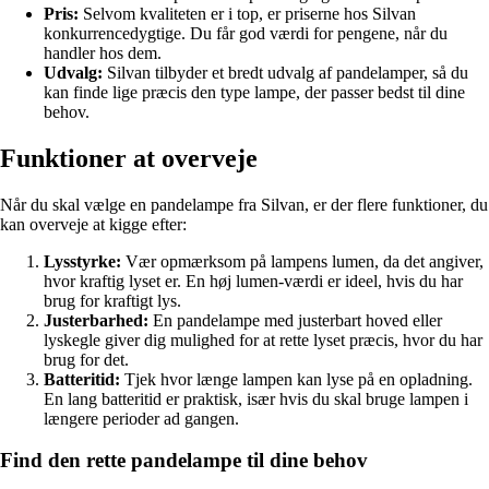
Pris:
Selvom kvaliteten er i top, er priserne hos Silvan
konkurrencedygtige. Du får god værdi for pengene, når du
handler hos dem.
Udvalg:
Silvan tilbyder et bredt udvalg af pandelamper, så du
kan finde lige præcis den type lampe, der passer bedst til dine
behov.
Funktioner at overveje
Når du skal vælge en pandelampe fra Silvan, er der flere funktioner, du
kan overveje at kigge efter:
Lysstyrke:
Vær opmærksom på lampens lumen, da det angiver,
hvor kraftig lyset er. En høj lumen-værdi er ideel, hvis du har
brug for kraftigt lys.
Justerbarhed:
En pandelampe med justerbart hoved eller
lyskegle giver dig mulighed for at rette lyset præcis, hvor du har
brug for det.
Batteritid:
Tjek hvor længe lampen kan lyse på en opladning.
En lang batteritid er praktisk, især hvis du skal bruge lampen i
længere perioder ad gangen.
Find den rette pandelampe til dine behov