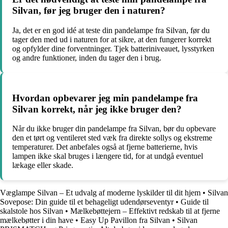
Silvan, før jeg bruger den i naturen?
Ja, det er en god idé at teste din pandelampe fra Silvan, før du
tager den med ud i naturen for at sikre, at den fungerer korrekt
og opfylder dine forventninger. Tjek batteriniveauet, lysstyrken
og andre funktioner, inden du tager den i brug.
Hvordan opbevarer jeg min pandelampe fra
Silvan korrekt, når jeg ikke bruger den?
Når du ikke bruger din pandelampe fra Silvan, bør du opbevare
den et tørt og ventileret sted væk fra direkte sollys og ekstreme
temperaturer. Det anbefales også at fjerne batterierne, hvis
lampen ikke skal bruges i længere tid, for at undgå eventuel
lækage eller skade.
Væglampe Silvan – Et udvalg af moderne lyskilder til dit hjem
•
Silvan
Sovepose: Din guide til et behageligt udendørseventyr
•
Guide til
skalstole hos Silvan
•
Mælkebøttejern – Effektivt redskab til at fjerne
mælkebøtter i din have
•
Easy Up Pavillon fra Silvan
•
Silvan