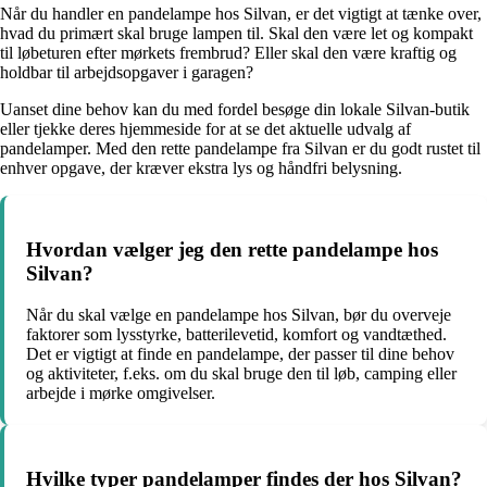
Når du handler en pandelampe hos Silvan, er det vigtigt at tænke over,
hvad du primært skal bruge lampen til. Skal den være let og kompakt
til løbeturen efter mørkets frembrud? Eller skal den være kraftig og
holdbar til arbejdsopgaver i garagen?
Uanset dine behov kan du med fordel besøge din lokale Silvan-butik
eller tjekke deres hjemmeside for at se det aktuelle udvalg af
pandelamper. Med den rette pandelampe fra Silvan er du godt rustet til
enhver opgave, der kræver ekstra lys og håndfri belysning.
Hvordan vælger jeg den rette pandelampe hos
Silvan?
Når du skal vælge en pandelampe hos Silvan, bør du overveje
faktorer som lysstyrke, batterilevetid, komfort og vandtæthed.
Det er vigtigt at finde en pandelampe, der passer til dine behov
og aktiviteter, f.eks. om du skal bruge den til løb, camping eller
arbejde i mørke omgivelser.
Hvilke typer pandelamper findes der hos Silvan?