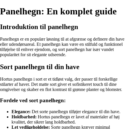
Panelhegn: En komplet guide
Introduktion til panelhegn
Panelhegn er en populær løsning til at afgrænse og definere din have
eller udendørsareal. Et panelhegn kan være en stilfuld og funktionel
tilføjelse til enhver ejendom, og sort panelhegn har især vundet
popularitet for sit elegante udseende.
Sort panelhegn til din have
Hortus panelhegn i sort er et tidløst valg, der passer til forskellige
stilarter af haver. Det matte sort giver et sofistikeret touch til dine
omgivelser og skaber en flot kontrast til grønne planter og blomster.
Fordele ved sort panelhegn:
Elegance:
Det sorte panelhegn tilføjer elegance til din have.
Holdbarhed:
Hortus panelhegn er lavet af materialer af høj
kvalitet, der sikrer lang holdbarhed.
Let vedligeholdelse:
Sorte panelhegn kræver minimal