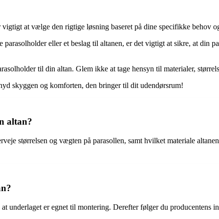
r vigtigt at vælge den rigtige løsning baseret på dine specifikke behov o
arasolholder eller et beslag til altanen, er det vigtigt at sikre, at din 
solholder til din altan. Glem ikke at tage hensyn til materialer, størrelse
g nyd skyggen og komforten, den bringer til dit udendørsrum!
n altan?
rveje størrelsen og vægten på parasollen, samt hvilket materiale altanen er
an?
, at underlaget er egnet til montering. Derefter følger du producentens i