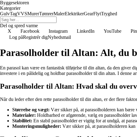
Byggesektoren
Kategorier
Gulv
Tag
VVS
Murer
Tømrer
Maler
Elektriker
Gear
Flyt
Tryghed
Del og spred varme
X
Facebook
Instagram
LinkedIn
YouTube
Pin
Log på
Registrér dig
Nyhedsmail
Parasolholder til Altan: Alt, du 
En parasol kan være en fantastisk tilføjelse til din altan, da den giver di
investere i en pålidelig og holdbar parasolholder til din altan. I denne ar
Parasolholder til Altan: Hvad skal du over
Når du leder efter den rette parasolholder til din altan, er der flere fakto
Størrelse og vægt:
Vær sikker på, at parasolholderen kan bære v
Materialer:
Holdbarhed er afgørende, vælg en parasolholder lave
Stabilitet:
En stabil parasolholder er vigtig for at undgå, at paras
Monteringsmuligheder:
Vær sikker på, at parasolholderen kan m