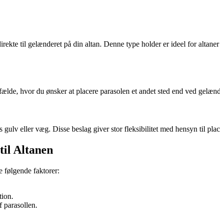
direkte til gelænderet på din altan. Denne type holder er ideel for alta
ilfælde, hvor du ønsker at placere parasolen et andet sted end ved gelænde
s gulv eller væg. Disse beslag giver stor fleksibilitet med hensyn til pla
til Altanen
je følgende faktorer:
tion.
f parasollen.