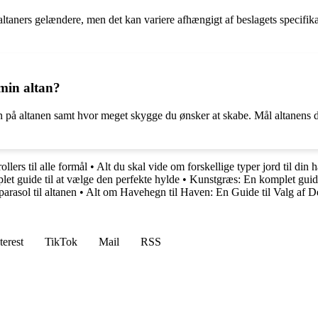
d altaners gelændere, men det kan variere afhængigt af beslagets specifika
 min altan?
sen på altanen samt hvor meget skygge du ønsker at skabe. Mål altanens
ollers til alle formål
•
Alt du skal vide om forskellige typer jord til din 
et guide til at vælge den perfekte hylde
•
Kunstgræs: En komplet guide 
parasol til altanen
•
Alt om Havehegn til Haven: En Guide til Valg af D
terest
TikTok
Mail
RSS