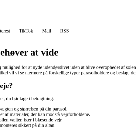
terest
TikTok
Mail
RSS
behøver at vide
g mulighed for at nyde udendørslivet uden at blive overophedet af solen. Me
tikel vil vi se nærmere på forskellige typer parasolholdere og beslag, der 
veje?
rer, du bør tage i betragtning:
ægten og størrelsen på din parasol.
t af materialer, der kan modstå vejrforholdene.
ollen vælter, især i blæsende vejr.
onteres sikkert på din altan.