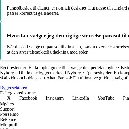
Parasolbeslag til altanen er normalt designet til at passe til standar
passer korrekt til gelænderet.
Hvordan vælger jeg den rigtige størrelse parasol til
Når du skal vælge en parasol til din altan, bør du overveje størrel
at den giver tilstrækkelig dækning mod solen.
Egetræshylder: En komplet guide til at vælge den perfekte hylde
•
Bedr
Nyborg – Din lokale byggemarked i Nyborg
•
Egetræshylder: En kompl
skal vide om bobleplast
•
Altan Parasol: Dit ultimative guide til valg af 
Byggesektoren
Del og spred varme
X
Facebook
Instagram
LinkedIn
YouTube
Pin
Mød os
Support
Presseinfo
Reklame
Min profil