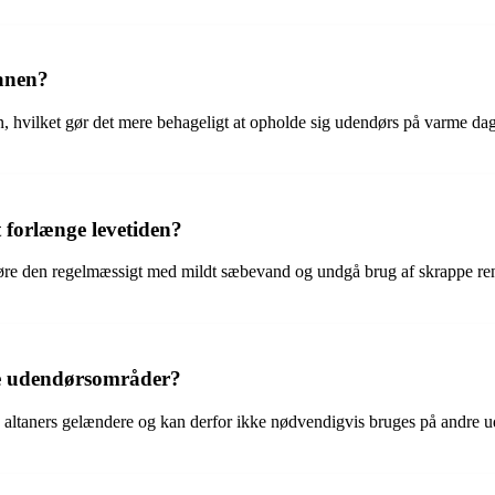
tanen?
, hvilket gør det mere behageligt at opholde sig udendørs på varme dage
 forlænge levetiden?
rengøre den regelmæssigt med mildt sæbevand og undgå brug af skrappe 
re udendørsområder?
t på altaners gelændere og kan derfor ikke nødvendigvis bruges på andre u