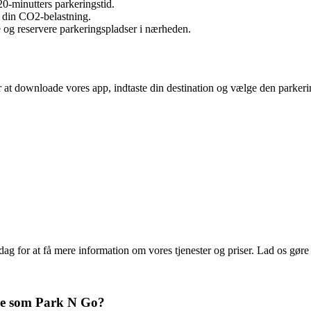
0-minutters parkeringstid.
r din CO2-belastning.
e og reservere parkeringspladser i nærheden.
er at downloade vores app, indtaste din destination og vælge den parkeri
g for at få mere information om vores tjenester og priser. Lad os gø
ice som Park N Go?