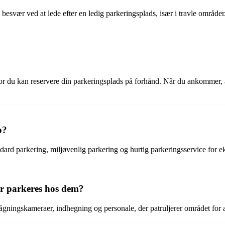
esvær ved at lede efter en ledig parkeringsplads, især i travle områder.
u kan reservere din parkeringsplads på forhånd. Når du ankommer, aflev
o?
dard parkering, miljøvenlig parkering og hurtig parkeringsservice for 
er parkeres hos dem?
ningskameraer, indhegning og personale, der patruljerer området for at 