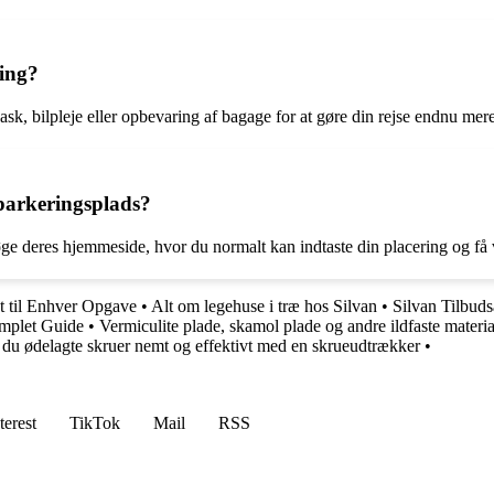
ring?
ask, bilpleje eller opbevaring af bagage for at gøre din rejse endnu me
arkeringsplads?
 deres hjemmeside, hvor du normalt kan indtaste din placering og få v
t til Enhver Opgave
•
Alt om legehuse i træ hos Silvan
•
Silvan Tilbuds
mplet Guide
•
Vermiculite plade, skamol plade og andre ildfaste materi
 du ødelagte skruer nemt og effektivt med en skrueudtrækker
•
terest
TikTok
Mail
RSS