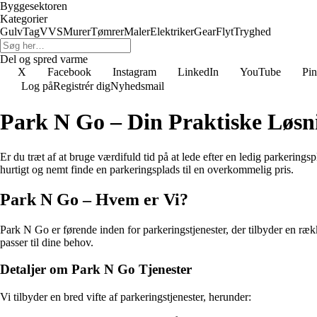
Byggesektoren
Kategorier
Gulv
Tag
VVS
Murer
Tømrer
Maler
Elektriker
Gear
Flyt
Tryghed
Del og spred varme
X
Facebook
Instagram
LinkedIn
YouTube
Pin
Log på
Registrér dig
Nyhedsmail
Park N Go – Din Praktiske Løsni
Er du træt af at bruge værdifuld tid på at lede efter en ledig parkering
hurtigt og nemt finde en parkeringsplads til en overkommelig pris.
Park N Go – Hvem er Vi?
Park N Go er førende inden for parkeringstjenester, der tilbyder en rækk
passer til dine behov.
Detaljer om Park N Go Tjenester
Vi tilbyder en bred vifte af parkeringstjenester, herunder: