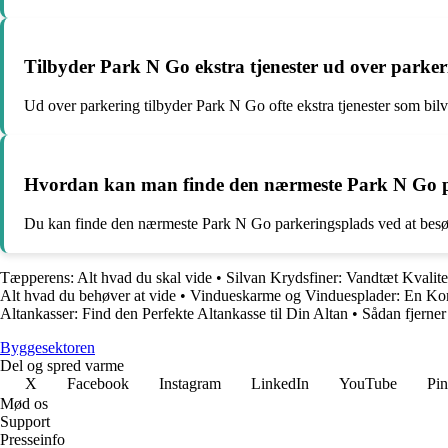
Tilbyder Park N Go ekstra tjenester ud over parke
Ud over parkering tilbyder Park N Go ofte ekstra tjenester som bilv
Hvordan kan man finde den nærmeste Park N Go p
Du kan finde den nærmeste Park N Go parkeringsplads ved at besøge
Tæpperens: Alt hvad du skal vide
•
Silvan Krydsfiner: Vandtæt Kvalite
Alt hvad du behøver at vide
•
Vindueskarme og Vinduesplader: En Ko
Altankasser: Find den Perfekte Altankasse til Din Altan
•
Sådan fjerner
Byggesektoren
Del og spred varme
X
Facebook
Instagram
LinkedIn
YouTube
Pin
Mød os
Support
Presseinfo