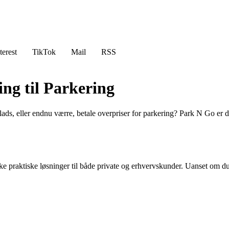
terest
TikTok
Mail
RSS
ng til Parkering
splads, eller endnu værre, betale overpriser for parkering? Park N Go er
e praktiske løsninger til både private og erhvervskunder. Uanset om du h