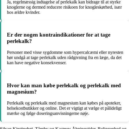
Ja, regelmæssig indtagelse af perlekalk kan bidrage til at styrke
knoglerne og dermed reducere risikoen for knogleskørhed, især
hos ældre kvinder.
Er der nogen kontraindikationer for at tage
perlekalk?
Personer med visse sygdomme som hypercalcæmi eller nyresten
bør undgå at tage perlekalk uden rådgivning fra en læge, da det
kan have negative konsekvenser.
Hvor kan man købe perlekalk og perlekalk med
magnesium?
Perlekalk og perlekalk med magnesium kan købes på apoteker,
helsekostbutikker og online. Det er vigtigt at vælge et pålideligt
mærke og følge doseringsanvisningerne nøje.
Silvan Kirstinehøj, Tårnby og Kastrup: Åbningstider, Beliggenhed og