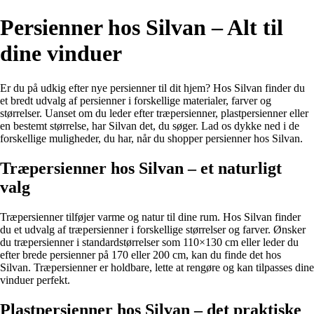
Persienner hos Silvan – Alt til
dine vinduer
Er du på udkig efter nye persienner til dit hjem? Hos Silvan finder du
et bredt udvalg af persienner i forskellige materialer, farver og
størrelser. Uanset om du leder efter træpersienner, plastpersienner eller
en bestemt størrelse, har Silvan det, du søger. Lad os dykke ned i de
forskellige muligheder, du har, når du shopper persienner hos Silvan.
Træpersienner hos Silvan – et naturligt
valg
Træpersienner tilføjer varme og natur til dine rum. Hos Silvan finder
du et udvalg af træpersienner i forskellige størrelser og farver. Ønsker
du træpersienner i standardstørrelser som 110×130 cm eller leder du
efter brede persienner på 170 eller 200 cm, kan du finde det hos
Silvan. Træpersienner er holdbare, lette at rengøre og kan tilpasses dine
vinduer perfekt.
Plastpersienner hos Silvan – det praktiske