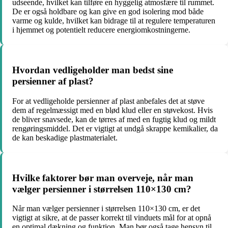
udseende, hvilket kan tilføre en hyggelig atmosfære til rummet.
De er også holdbare og kan give en god isolering mod både
varme og kulde, hvilket kan bidrage til at regulere temperaturen
i hjemmet og potentielt reducere energiomkostningerne.
Hvordan vedligeholder man bedst sine
persienner af plast?
For at vedligeholde persienner af plast anbefales det at støve
dem af regelmæssigt med en blød klud eller en støvekost. Hvis
de bliver snavsede, kan de tørres af med en fugtig klud og mildt
rengøringsmiddel. Det er vigtigt at undgå skrappe kemikalier, da
de kan beskadige plastmaterialet.
Hvilke faktorer bør man overveje, når man
vælger persienner i størrelsen 110×130 cm?
Når man vælger persienner i størrelsen 110×130 cm, er det
vigtigt at sikre, at de passer korrekt til vinduets mål for at opnå
en optimal dækning og funktion. Man bør også tage hensyn til