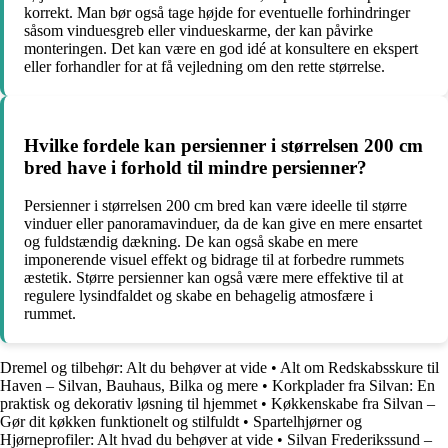
korrekt. Man bør også tage højde for eventuelle forhindringer
såsom vinduesgreb eller vindueskarme, der kan påvirke
monteringen. Det kan være en god idé at konsultere en ekspert
eller forhandler for at få vejledning om den rette størrelse.
Hvilke fordele kan persienner i størrelsen 200 cm
bred have i forhold til mindre persienner?
Persienner i størrelsen 200 cm bred kan være ideelle til større
vinduer eller panoramavinduer, da de kan give en mere ensartet
og fuldstændig dækning. De kan også skabe en mere
imponerende visuel effekt og bidrage til at forbedre rummets
æstetik. Større persienner kan også være mere effektive til at
regulere lysindfaldet og skabe en behagelig atmosfære i
rummet.
Dremel og tilbehør: Alt du behøver at vide
•
Alt om Redskabsskure til
Haven – Silvan, Bauhaus, Bilka og mere
•
Korkplader fra Silvan: En
praktisk og dekorativ løsning til hjemmet
•
Køkkenskabe fra Silvan –
Gør dit køkken funktionelt og stilfuldt
•
Spartelhjørner og
Hjørneprofiler: Alt hvad du behøver at vide
•
Silvan Frederikssund –