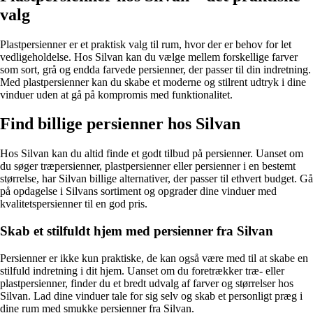
valg
Plastpersienner er et praktisk valg til rum, hvor der er behov for let
vedligeholdelse. Hos Silvan kan du vælge mellem forskellige farver
som sort, grå og endda farvede persienner, der passer til din indretning.
Med plastpersienner kan du skabe et moderne og stilrent udtryk i dine
vinduer uden at gå på kompromis med funktionalitet.
Find billige persienner hos Silvan
Hos Silvan kan du altid finde et godt tilbud på persienner. Uanset om
du søger træpersienner, plastpersienner eller persienner i en bestemt
størrelse, har Silvan billige alternativer, der passer til ethvert budget. Gå
på opdagelse i Silvans sortiment og opgrader dine vinduer med
kvalitetspersienner til en god pris.
Skab et stilfuldt hjem med persienner fra Silvan
Persienner er ikke kun praktiske, de kan også være med til at skabe en
stilfuld indretning i dit hjem. Uanset om du foretrækker træ- eller
plastpersienner, finder du et bredt udvalg af farver og størrelser hos
Silvan. Lad dine vinduer tale for sig selv og skab et personligt præg i
dine rum med smukke persienner fra Silvan.