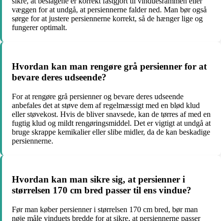
sikre, at beslagene er korrekt fastgjort til vinduesrammen eller
væggen for at undgå, at persiennerne falder ned. Man bør også
sørge for at justere persiennerne korrekt, så de hænger lige og
fungerer optimalt.
Hvordan kan man rengøre grå persienner for at
bevare deres udseende?
For at rengøre grå persienner og bevare deres udseende
anbefales det at støve dem af regelmæssigt med en blød klud
eller støvekost. Hvis de bliver snavsede, kan de tørres af med en
fugtig klud og mildt rengøringsmiddel. Det er vigtigt at undgå at
bruge skrappe kemikalier eller slibe midler, da de kan beskadige
persiennerne.
Hvordan kan man sikre sig, at persienner i
størrelsen 170 cm bred passer til ens vindue?
Før man køber persienner i størrelsen 170 cm bred, bør man
nøje måle vinduets bredde for at sikre, at persiennerne passer