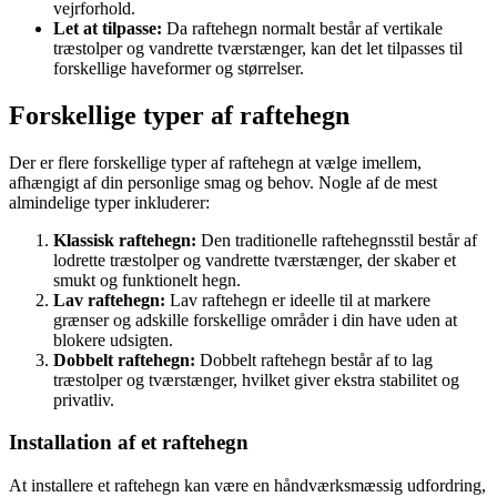
vejrforhold.
Let at tilpasse:
Da raftehegn normalt består af vertikale
træstolper og vandrette tværstænger, kan det let tilpasses til
forskellige haveformer og størrelser.
Forskellige typer af raftehegn
Der er flere forskellige typer af raftehegn at vælge imellem,
afhængigt af din personlige smag og behov. Nogle af de mest
almindelige typer inkluderer:
Klassisk raftehegn:
Den traditionelle raftehegnsstil består af
lodrette træstolper og vandrette tværstænger, der skaber et
smukt og funktionelt hegn.
Lav raftehegn:
Lav raftehegn er ideelle til at markere
grænser og adskille forskellige områder i din have uden at
blokere udsigten.
Dobbelt raftehegn:
Dobbelt raftehegn består af to lag
træstolper og tværstænger, hvilket giver ekstra stabilitet og
privatliv.
Installation af et raftehegn
At installere et raftehegn kan være en håndværksmæssig udfordring,