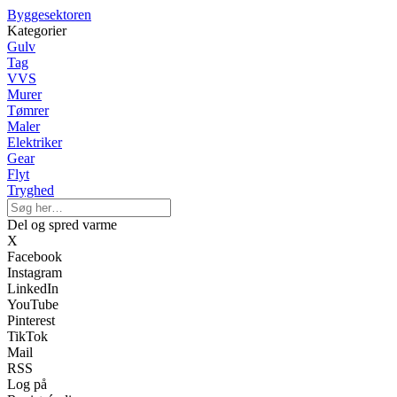
Byggesektoren
Kategorier
Gulv
Tag
VVS
Murer
Tømrer
Maler
Elektriker
Gear
Flyt
Tryghed
Del og spred varme
X
Facebook
Instagram
LinkedIn
YouTube
Pinterest
TikTok
Mail
RSS
Log på