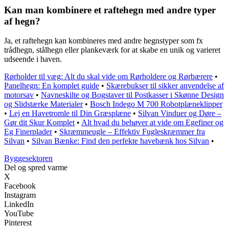
Kan man kombinere et raftehegn med andre typer
af hegn?
Ja, et raftehegn kan kombineres med andre hegnstyper som fx
trådhegn, stålhegn eller plankeværk for at skabe en unik og varieret
udseende i haven.
Rørholder til væg: Alt du skal vide om Rørholdere og Rørbærere
•
Panelhegn: En komplet guide
•
Skærebukser til sikker anvendelse af
motorsav
•
Navneskilte og Bogstaver til Postkasser i Skønne Design
og Slidstærke Materialer
•
Bosch Indego M 700 Robotplæneklipper
•
Lej en Havetromle til Din Græsplæne
•
Silvan Vinduer og Døre –
Gør dit Skur Komplet
•
Alt hvad du behøver at vide om Egefiner og
Eg Finerplader
•
Skræmmeugle – Effektiv Fugleskræmmer fra
Silvan
•
Silvan Bænke: Find den perfekte havebænk hos Silvan
•
Byggesektoren
Del og spred varme
X
Facebook
Instagram
LinkedIn
YouTube
Pinterest