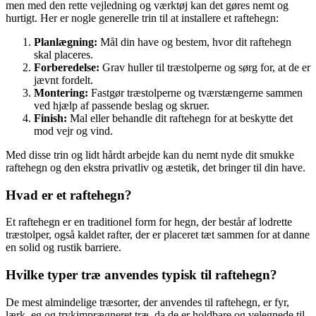
men med den rette vejledning og værktøj kan det gøres nemt og
hurtigt. Her er nogle generelle trin til at installere et raftehegn:
Planlægning:
Mål din have og bestem, hvor dit raftehegn
skal placeres.
Forberedelse:
Grav huller til træstolperne og sørg for, at de er
jævnt fordelt.
Montering:
Fastgør træstolperne og tværstængerne sammen
ved hjælp af passende beslag og skruer.
Finish:
Mal eller behandle dit raftehegn for at beskytte det
mod vejr og vind.
Med disse trin og lidt hårdt arbejde kan du nemt nyde dit smukke
raftehegn og den ekstra privatliv og æstetik, det bringer til din have.
Hvad er et raftehegn?
Et raftehegn er en traditionel form for hegn, der består af lodrette
træstolper, også kaldet rafter, der er placeret tæt sammen for at danne
en solid og rustik barriere.
Hvilke typer træ anvendes typisk til raftehegn?
De mest almindelige træsorter, der anvendes til raftehegn, er fyr,
lærk, eg og trykimprægneret træ, da de er holdbare og velegnede til