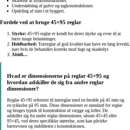
Skabelse af loftkonstruktioner.
Understøtning af gulve og tagkonstruktioner.
Opdeling af rum i et byggeri.
Fordele ved at bruge 45×95 reglar
Styrke:
45×95 reglar er kendt for deres styrke og evne til at
bære tunge belastninger.
Holdbarhed:
Træreglar af god kvalitet kan have en lang levetid,
især hvis de behandles korrekt mod fugt og skadedyr.
Alsidi…
Hvad er dimensionerne på reglar 45×95 og
hvordan adskiller de sig fra andre reglar
dimensioner?
Reglar 45×95 refererer til træreglar med en bredde på 45 mm og
en tykkelse på 95 mm. Disse dimensioner er standard for reglar
og bruges typisk til konstruktion af vægge og lofter. De
adskiller sig fra andre reglar dimensioner, såsom 45×45 eller
95×45, ved deres specifikke størrelse, som kan påvirke
bæreevnen og stabiliteten i konstruktionen.