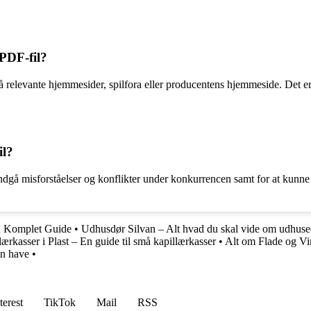
 PDF-fil?
 på relevante hjemmesider, spilfora eller producentens hjemmeside. De
il?
, undgå misforståelser og konflikter under konkurrencen samt for at kunne 
n Komplet Guide
•
Udhusdør Silvan – Alt hvad du skal vide om udhuse
lærkasser i Plast – En guide til små kapillærkasser
•
Alt om Flade og Vi
in have
•
terest
TikTok
Mail
RSS