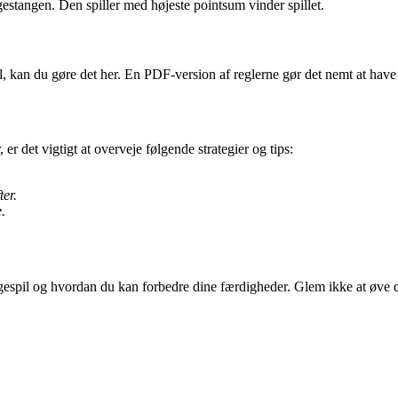
estangen. Den spiller med højeste pointsum vinder spillet.
 kan du gøre det her. En PDF-version af reglerne gør det nemt at have 
r det vigtigt at overveje følgende strategier og tips:
ter.
.
ongespil og hvordan du kan forbedre dine færdigheder. Glem ikke at øve 