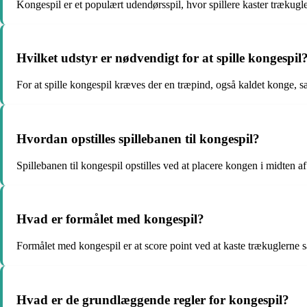
Kongespil er et populært udendørsspil, hvor spillere kaster trækugler 
Hvilket udstyr er nødvendigt for at spille kongespil
For at spille kongespil kræves der en træpind, også kaldet konge, samt
Hvordan opstilles spillebanen til kongespil?
Spillebanen til kongespil opstilles ved at placere kongen i midten a
Hvad er formålet med kongespil?
Formålet med kongespil er at score point ved at kaste trækuglerne s
Hvad er de grundlæggende regler for kongespil?