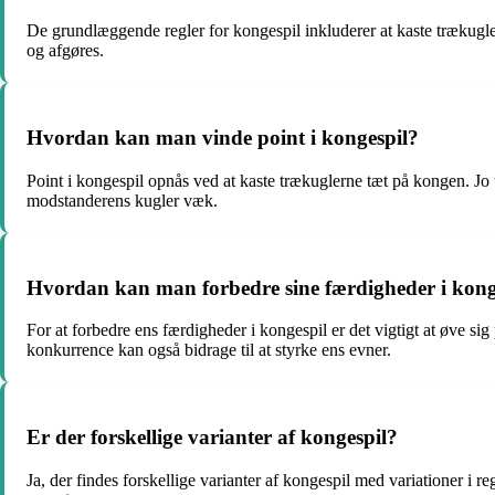
De grundlæggende regler for kongespil inkluderer at kaste trækugler
og afgøres.
Hvordan kan man vinde point i kongespil?
Point i kongespil opnås ved at kaste trækuglerne tæt på kongen. Jo t
modstanderens kugler væk.
Hvordan kan man forbedre sine færdigheder i kong
For at forbedre ens færdigheder i kongespil er det vigtigt at øve s
konkurrence kan også bidrage til at styrke ens evner.
Er der forskellige varianter af kongespil?
Ja, der findes forskellige varianter af kongespil med variationer i regl