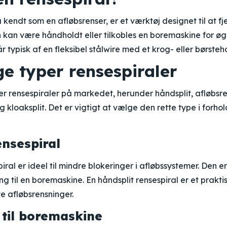
 kendt som en afløbsrenser, er et værktøj designet til at fj
 kan være håndholdt eller tilkobles en boremaskine for øge
r typisk af en fleksibel stålwire med et krog- eller børste
ge typer rensespiraler
per rensespiraler på markedet, herunder håndsplit, afløbsre
og kloaksplit. Det er vigtigt at vælge den rette type i forhol
ensespiral
piral er ideel til mindre blokeringer i afløbssystemer. Den 
ing til en boremaskine. En håndsplit rensespiral er et prakt
e afløbsrensninger.
 til boremaskine