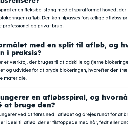
øbsrensere?
spiral er en fleksibel stang med et spiralformet hoved, der 
lokeringer i afløb. Den kan tilpasses forskellige afløbsstør
e professionel og privat brug.
ormålet med en split til afløb, og 
n i praksis?
b er et værktøj, der bruges til at adskille og fjerne blokeringe
bet og udvides for at bryde blokeringen, hvorefter den træ
te materiale.
ungerer en afløbsspiral, og hvornå
é at bruge den?
fungerer ved at føres ned i afløbet og drejes rundt for at b
er ideel til afløb, der er tilstoppede med hår, fedt eller an