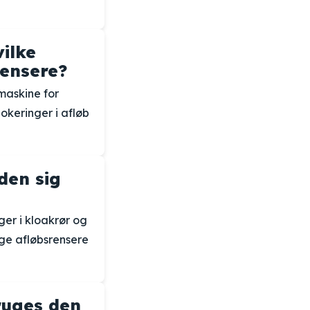
vilke
rensere?
emaskine for
lokeringer i afløb
den sig
nger i kloakrør og
ige afløbsrensere
bruges den