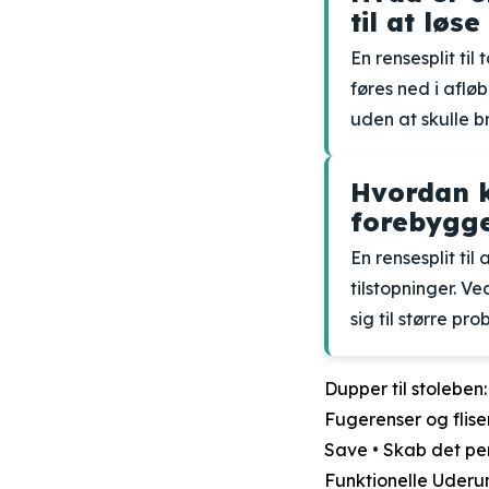
til at løs
En rensesplit til 
føres ned i afløb
uden at skulle b
Hvordan k
forebygge
En rensesplit ti
tilstopninger. V
sig til større pr
Dupper til stoleben
Fugerenser og fliser
Save
•
Skab det pe
Funktionelle Uderu