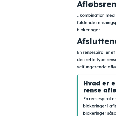
Afløbsre
I kombination med e
fuldende rensningsp
blokeringer.
Afslutten
En rensespiral er et
den rette type rens
velfungerende afl
Hvad er e
rense afl
En rensespiral er
blokeringer i afl
blokeringer såso