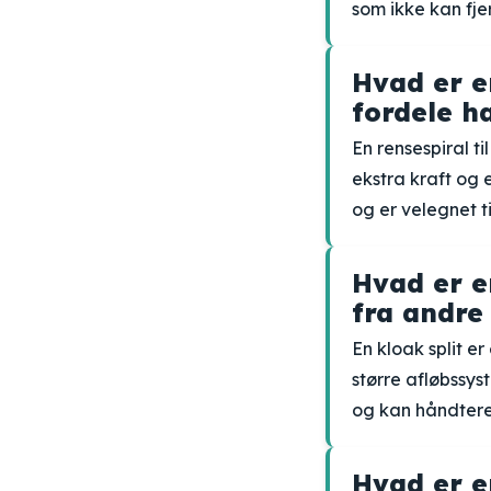
som ikke kan fj
Hvad er e
fordele ha
En rensespiral t
ekstra kraft og 
og er velegnet ti
Hvad er e
fra andre
En kloak split er
større afløbssys
og kan håndtere
Hvad er en