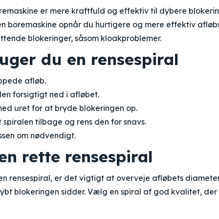
oremaskine er mere kraftfuld og effektiv til dybere blokerin
il en boremaskine opnår du hurtigere og mere effektiv afløb
attende blokeringer, såsom kloakproblemer.
uger du en rensespiral
oppede afløb.
en forsigtigt ned i afløbet.
med uret for at bryde blokeringen op.
t spiralen tilbage og rens den for snavs.
ssen om nødvendigt.
en rette rensespiral
n rensespiral, er det vigtigt at overveje afløbets diameter
bt blokeringen sidder. Vælg en spiral af god kvalitet, der p