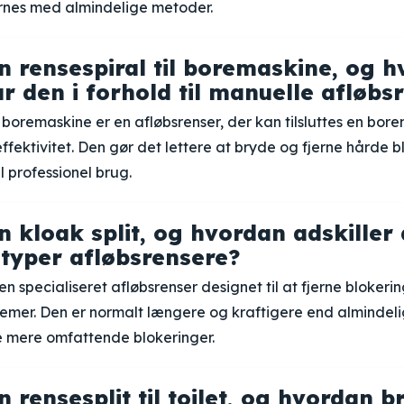
ernes med almindelige metoder.
n rensespiral til boremaskine, og h
r den i forhold til manuelle afløbs
il boremaskine er en afløbsrenser, der kan tilsluttes en bor
effektivitet. Den gør det lettere at bryde og fjerne hårde b
l professionel brug.
n kloak split, og hvordan adskiller 
 typer afløbsrensere?
 en specialiseret afløbsrenser designet til at fjerne blokeri
temer. Den er normalt længere og kraftigere end almindel
 mere omfattende blokeringer.
 rensesplit til toilet, og hvordan 