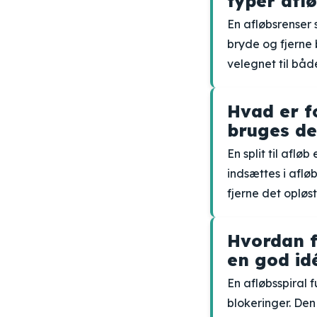
typer afl
En afløbsrenser 
bryde og fjerne b
velegnet til båd
Hvad er f
bruges de
En split til aflø
indsættes i aflø
fjerne det opløs
Hvordan f
en god id
En afløbsspiral 
blokeringer. Den 