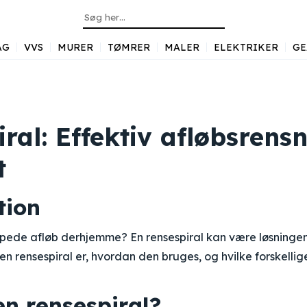
AG
VVS
MURER
TØMRER
MALER
ELEKTRIKER
GE
ral: Effektiv afløbsrensn
t
tion
oppede afløb derhjemme? En rensespiral kan være løsningen
 rensespiral er, hvordan den bruges, og hvilke forskellige
en rensespiral?