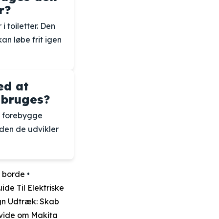
r?
 i toiletter. Den
an løbe frit igen
ed at
 bruges?
og forebygge
nden de udvikler
g borde
•
ide Til Elektriske
n Udtræk: Skab
 vide om Makita