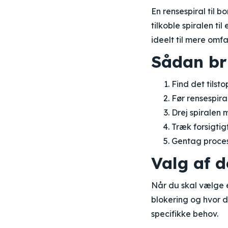
En rensespiral til b
tilkoble spiralen t
ideelt til mere omf
Sådan br
Find det tilst
Før rensespiral
Drej spiralen 
Træk forsigtig
Gentag proce
Valg af d
Når du skal vælge e
blokering og hvor dy
specifikke behov.