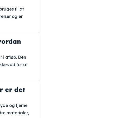
bruges til at
relser og er
hvordan
r i afløb. Den
kkes ud for at
r er det
ryde og fjerne
dre materialer,