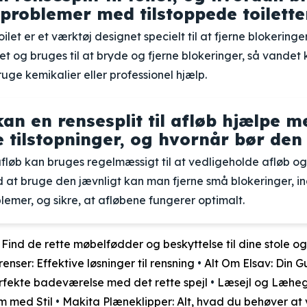
e problemer med tilstoppede toilette
toilet er et værktøj designet specielt til at fjerne blokeringer
et og bruges til at bryde og fjerne blokeringer, så vandet k
ruge kemikalier eller professionel hjælp.
an en rensesplit til afløb hjælpe m
 tilstopninger, og hvornår bør den
l afløb kan bruges regelmæssigt til at vedligeholde afløb 
ed at bruge den jævnligt kan man fjerne små blokeringer, i
oblemer, og sikre, at afløbene fungerer optimalt.
: Find de rette møbelfødder og beskyttelse til dine stole o
enser: Effektive løsninger til rensning
•
Alt Om Elsav: Din Gu
rfekte badeværelse med det rette spejl
•
Læsejl og Læheg
m med Stil
•
Makita Plæneklipper: Alt, hvad du behøver at