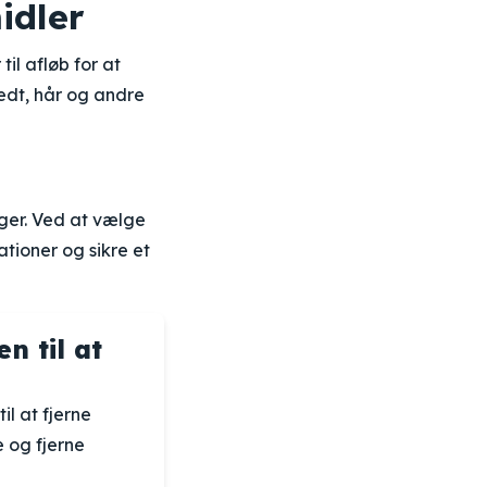
idler
il afløb for at
fedt, hår og andre
nger. Ved at vælge
tioner og sikre et
n til at
il at fjerne
e og fjerne