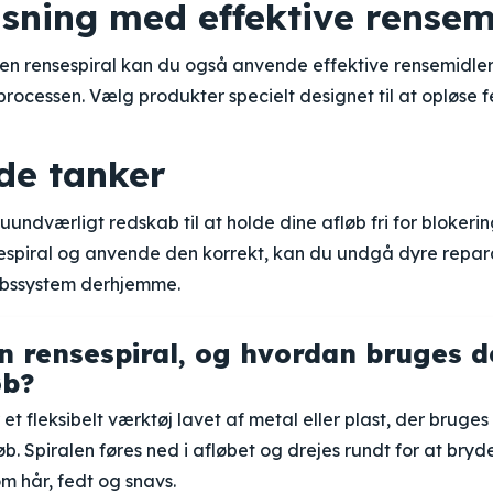
nsning med effektive rensem
n rensespiral kan du også anvende effektive rensemidler t
rocessen. Vælg produkter specielt designet til at opløse 
de tanker
 uundværligt redskab til at holde dine afløb fri for blokeri
espiral og anvende den korrekt, kan du undgå dyre repara
øbssystem derhjemme.
n rensespiral, og hvordan bruges de
øb?
 et fleksibelt værktøj lavet af metal eller plast, der bruges t
øb. Spiralen føres ned i afløbet og drejes rundt for at bryd
m hår, fedt og snavs.