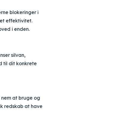
erne blokeringer i
t effektivitet.
hoved i enden.
nser silvan,
d til dit konkrete
er nem at bruge og
isk redskab at have