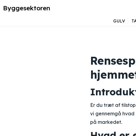
Byggesektoren
GULV
T
Rensespi
hjemme
Introduk
Er du træt af tilst
vi gennemgå hvad en
på markedet.
Hvad er 