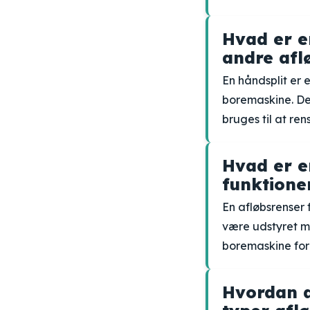
Hvad er e
andre afl
En håndsplit er 
boremaskine. De
bruges til at re
Hvad er e
funktione
En afløbsrenser f
være udstyret me
boremaskine for 
Hvordan a