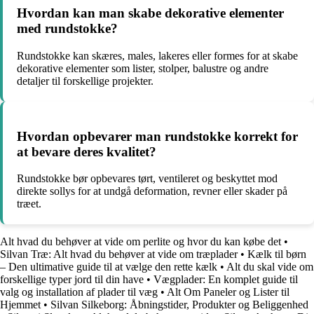
Hvordan kan man skabe dekorative elementer
med rundstokke?
Rundstokke kan skæres, males, lakeres eller formes for at skabe
dekorative elementer som lister, stolper, balustre og andre
detaljer til forskellige projekter.
Hvordan opbevarer man rundstokke korrekt for
at bevare deres kvalitet?
Rundstokke bør opbevares tørt, ventileret og beskyttet mod
direkte sollys for at undgå deformation, revner eller skader på
træet.
Alt hvad du behøver at vide om perlite og hvor du kan købe det
•
Silvan Træ: Alt hvad du behøver at vide om træplader
•
Kælk til børn
– Den ultimative guide til at vælge den rette kælk
•
Alt du skal vide om
forskellige typer jord til din have
•
Vægplader: En komplet guide til
valg og installation af plader til væg
•
Alt Om Paneler og Lister til
Hjemmet
•
Silvan Silkeborg: Åbningstider, Produkter og Beliggenhed