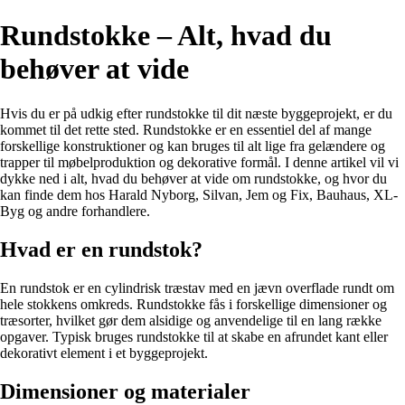
Rundstokke – Alt, hvad du
behøver at vide
Hvis du er på udkig efter rundstokke til dit næste byggeprojekt, er du
kommet til det rette sted. Rundstokke er en essentiel del af mange
forskellige konstruktioner og kan bruges til alt lige fra gelændere og
trapper til møbelproduktion og dekorative formål. I denne artikel vil vi
dykke ned i alt, hvad du behøver at vide om rundstokke, og hvor du
kan finde dem hos Harald Nyborg, Silvan, Jem og Fix, Bauhaus, XL-
Byg og andre forhandlere.
Hvad er en rundstok?
En rundstok er en cylindrisk træstav med en jævn overflade rundt om
hele stokkens omkreds. Rundstokke fås i forskellige dimensioner og
træsorter, hvilket gør dem alsidige og anvendelige til en lang række
opgaver. Typisk bruges rundstokke til at skabe en afrundet kant eller
dekorativt element i et byggeprojekt.
Dimensioner og materialer