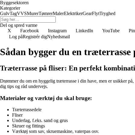
Byggesektoren
Kategorier
Gulv
Tag
VVS
Murer
Tømrer
Maler
Elektriker
Gear
Flyt
Tryghed
Del og spred varme
X
Facebook
Instagram
LinkedIn
YouTube
Pin
Log på
Registrér dig
Nyhedsmail
Sådan bygger du en træterrasse p
Træterrasse på fliser: En perfekt kombinat
Drømmer du om en hyggelig træterrasse i din have, men er usikker på, h
dig tips og råd undervejs.
Materialer og værktøj du skal bruge:
Træterrassedele
Fliser
Underlag, f.eks. sand og grus
Skruer og fittings
Værktøj som sav, skruemaskine, vaterpas osv.