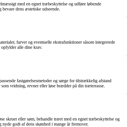
regelmæssigt med en egnet træbeskyttelse og udføre løbende
og bevare dens æstetiske udseende.
 materialer, farver og eventuelle ekstrafunktioner såsom integrerede
opfylder alle dine krav.
 passende fastgørelsesmetoder og sørge for tilstrækkelig afstand
m vridning, revner eller løse brædder på din træterrasse.
løse skruer eller søm, behandle træet med en egnet træbeskyttelse og
 og nyde godt af dens skønhed i mange år fremover.