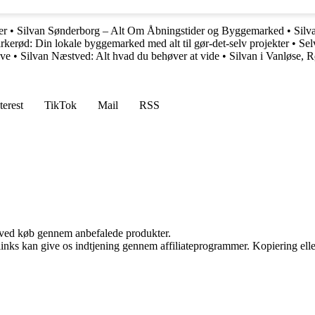
er
•
Silvan Sønderborg – Alt Om Åbningstider og Byggemarked
•
Silv
rkerød: Din lokale byggemarked med alt til gør-det-selv projekter
•
Sel
ave
•
Silvan Næstved: Alt hvad du behøver at vide
•
Silvan i Vanløse, 
terest
TikTok
Mail
RSS
 ved køb gennem anbefalede produkter.
 links kan give os indtjening gennem affiliateprogrammer. Kopiering elle