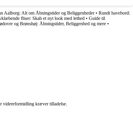
an Aalborg: Alt om Åbningstider og Beliggenheder
•
Rundt havebord:
vklæbende fliser: Skab et nyt look med lethed
•
Guide til
Rødovre og Brønshøj: Åbningstider, Beliggenhed og mere
•
r videreformidling kræver tilladelse.