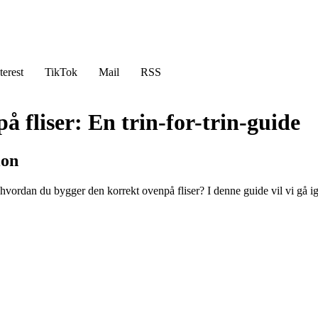
terest
TikTok
Mail
RSS
å fliser: En trin-for-trin-guide
ion
vordan du bygger den korrekt ovenpå fliser? I denne guide vil vi gå ige