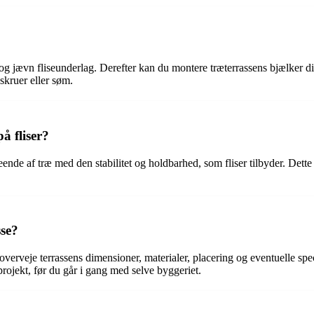
d og jævn fliseunderlag. Derefter kan du montere træterrassens bjælker di
kruer eller søm.
å fliser?
ende af træ med den stabilitet og holdbarhed, som fliser tilbyder. Dette
sse?
at overveje terrassens dimensioner, materialer, placering og eventuelle s
projekt, før du går i gang med selve byggeriet.