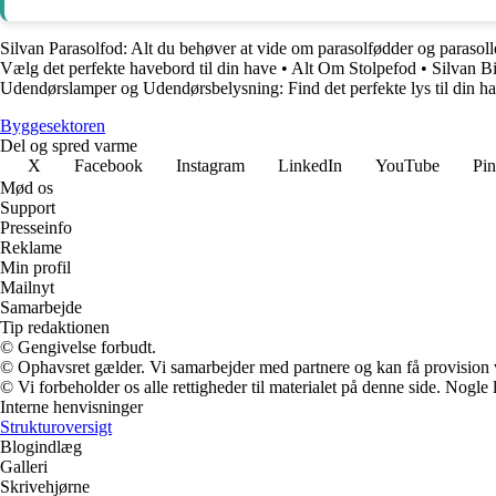
Silvan Parasolfod: Alt du behøver at vide om parasolfødder og parasoll
Vælg det perfekte havebord til din have
•
Alt Om Stolpefod
•
Silvan Bi
Udendørslamper og Udendørsbelysning: Find det perfekte lys til din h
Byggesektoren
Del og spred varme
X
Facebook
Instagram
LinkedIn
YouTube
Pin
Mød os
Support
Presseinfo
Reklame
Min profil
Mailnyt
Samarbejde
Tip redaktionen
© Gengivelse forbudt.
© Ophavsret gælder. Vi samarbejder med partnere og kan få provision
© Vi forbeholder os alle rettigheder til materialet på denne side. Nogle
Interne henvisninger
Strukturoversigt
Blogindlæg
Galleri
Skrivehjørne