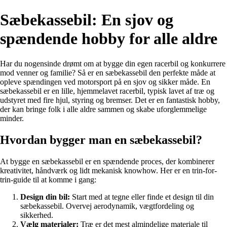
Sæbekassebil: En sjov og
spændende hobby for alle aldre
Har du nogensinde drømt om at bygge din egen racerbil og konkurrere
mod venner og familie? Så er en sæbekassebil den perfekte måde at
opleve spændingen ved motorsport på en sjov og sikker måde. En
sæbekassebil er en lille, hjemmelavet racerbil, typisk lavet af træ og
udstyret med fire hjul, styring og bremser. Det er en fantastisk hobby,
der kan bringe folk i alle aldre sammen og skabe uforglemmelige
minder.
Hvordan bygger man en sæbekassebil?
At bygge en sæbekassebil er en spændende proces, der kombinerer
kreativitet, håndværk og lidt mekanisk knowhow. Her er en trin-for-
trin-guide til at komme i gang:
Design din bil:
Start med at tegne eller finde et design til din
sæbekassebil. Overvej aerodynamik, vægtfordeling og
sikkerhed.
Vælg materialer:
Træ er det mest almindelige materiale til