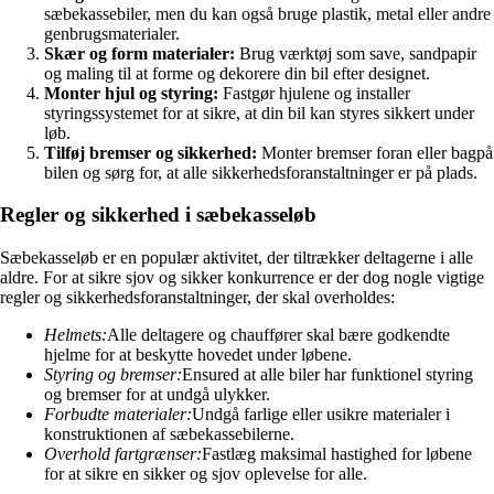
sæbekassebiler, men du kan også bruge plastik, metal eller andre
genbrugsmaterialer.
Skær og form materialer:
Brug værktøj som save, sandpapir
og maling til at forme og dekorere din bil efter designet.
Monter hjul og styring:
Fastgør hjulene og installer
styringssystemet for at sikre, at din bil kan styres sikkert under
løb.
Tilføj bremser og sikkerhed:
Monter bremser foran eller bagpå
bilen og sørg for, at alle sikkerhedsforanstaltninger er på plads.
Regler og sikkerhed i sæbekasseløb
Sæbekasseløb er en populær aktivitet, der tiltrækker deltagerne i alle
aldre. For at sikre sjov og sikker konkurrence er der dog nogle vigtige
regler og sikkerhedsforanstaltninger, der skal overholdes:
Helmets:
Alle deltagere og chauffører skal bære godkendte
hjelme for at beskytte hovedet under løbene.
Styring og bremser:
Ensured at alle biler har funktionel styring
og bremser for at undgå ulykker.
Forbudte materialer:
Undgå farlige eller usikre materialer i
konstruktionen af sæbekassebilerne.
Overhold fartgrænser:
Fastlæg maksimal hastighed for løbene
for at sikre en sikker og sjov oplevelse for alle.