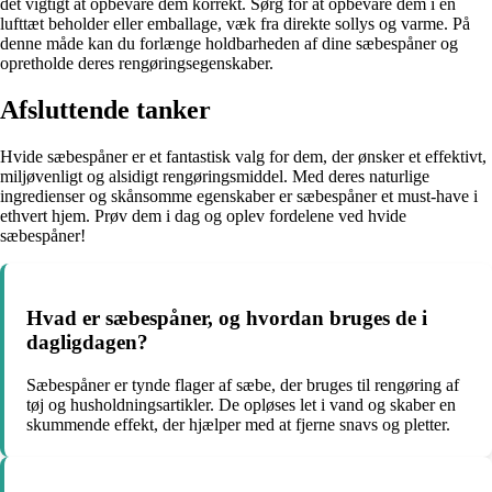
det vigtigt at opbevare dem korrekt. Sørg for at opbevare dem i en
lufttæt beholder eller emballage, væk fra direkte sollys og varme. På
denne måde kan du forlænge holdbarheden af dine sæbespåner og
opretholde deres rengøringsegenskaber.
Afsluttende tanker
Hvide sæbespåner er et fantastisk valg for dem, der ønsker et effektivt,
miljøvenligt og alsidigt rengøringsmiddel. Med deres naturlige
ingredienser og skånsomme egenskaber er sæbespåner et must-have i
ethvert hjem. Prøv dem i dag og oplev fordelene ved hvide
sæbespåner!
Hvad er sæbespåner, og hvordan bruges de i
dagligdagen?
Sæbespåner er tynde flager af sæbe, der bruges til rengøring af
tøj og husholdningsartikler. De opløses let i vand og skaber en
skummende effekt, der hjælper med at fjerne snavs og pletter.