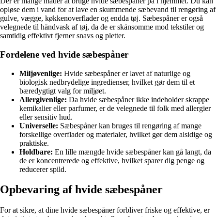
Der er mange måder at bruge hvide sæbespåner på i hjemmet. Du kan
opløse dem i vand for at lave en skummende sæbevand til rengøring af
gulve, vægge, køkkenoverflader og endda tøj. Sæbespåner er også
velegnede til håndvask af tøj, da de er skånsomme mod tekstiler og
samtidig effektivt fjerner snavs og pletter.
Fordelene ved hvide sæbespåner
Miljøvenlige:
Hvide sæbespåner er lavet af naturlige og
biologisk nedbrydelige ingredienser, hvilket gør dem til et
bæredygtigt valg for miljøet.
Allergivenlige:
Da hvide sæbespåner ikke indeholder skrappe
kemikalier eller parfumer, er de velegnede til folk med allergier
eller sensitiv hud.
Universelle:
Sæbespåner kan bruges til rengøring af mange
forskellige overflader og materialer, hvilket gør dem alsidige og
praktiske.
Holdbare:
En lille mængde hvide sæbespåner kan gå langt, da
de er koncentrerede og effektive, hvilket sparer dig penge og
reducerer spild.
Opbevaring af hvide sæbespåner
For at sikre, at dine hvide sæbespåner forbliver friske og effektive, er