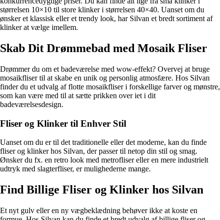
konkurrencedygtige priser. Du kan finde alt lige fra små klinker i
størrelsen 10×10 til store klinker i størrelsen 40×40. Uanset om du
ønsker et klassisk eller et trendy look, har Silvan et bredt sortiment af
klinker at vælge imellem.
Skab Dit Drømmebad med Mosaik Fliser
Drømmer du om et badeværelse med wow-effekt? Overvej at bruge
mosaikfliser til at skabe en unik og personlig atmosfære. Hos Silvan
finder du et udvalg af flotte mosaikfliser i forskellige farver og mønstre,
som kan være med til at sætte prikken over iet i dit
badeværelsesdesign.
Fliser og Klinker til Enhver Stil
Uanset om du er til det traditionelle eller det moderne, kan du finde
fliser og klinker hos Silvan, der passer til netop din stil og smag.
Ønsker du fx. en retro look med metrofliser eller en mere industrielt
udtryk med slagterfliser, er mulighederne mange.
Find Billige Fliser og Klinker hos Silvan
Et nyt gulv eller en ny vægbeklædning behøver ikke at koste en
formue. Hos Silvan kan du finde et bredt udvalg af billige fliser og