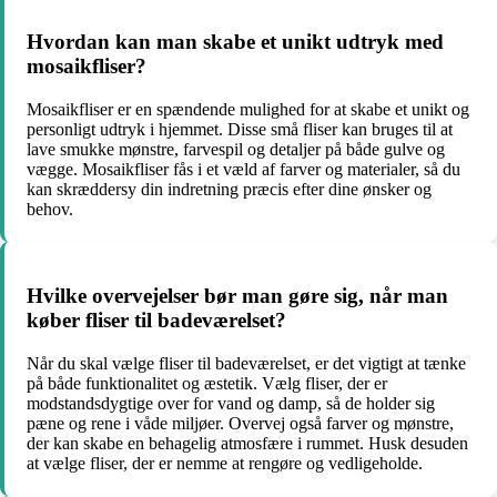
Hvordan kan man skabe et unikt udtryk med
mosaikfliser?
Mosaikfliser er en spændende mulighed for at skabe et unikt og
personligt udtryk i hjemmet. Disse små fliser kan bruges til at
lave smukke mønstre, farvespil og detaljer på både gulve og
vægge. Mosaikfliser fås i et væld af farver og materialer, så du
kan skræddersy din indretning præcis efter dine ønsker og
behov.
Hvilke overvejelser bør man gøre sig, når man
køber fliser til badeværelset?
Når du skal vælge fliser til badeværelset, er det vigtigt at tænke
på både funktionalitet og æstetik. Vælg fliser, der er
modstandsdygtige over for vand og damp, så de holder sig
pæne og rene i våde miljøer. Overvej også farver og mønstre,
der kan skabe en behagelig atmosfære i rummet. Husk desuden
at vælge fliser, der er nemme at rengøre og vedligeholde.