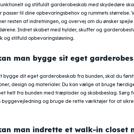
 funktionelt og stilfuldt garderobeskab med skydedøre sk
r passer til dine opbevaringsbehov og rummets størrelse.
cher resten af indretningen, og overvej om du ønsker spejle 
dørene. Indret skabet med hylder, skuffer og garderobest
k og stilfuld opbevaringsløsning.
an man bygge sit eget garderobes
at bygge dit eget garderobeskab fra bunden, skal du førs
oner, design og materialer. Du kan vælge at bruge færdi
bet helt fra bunden med træplader og skabsbeslag. Sørg f
n byggevejledning og bruge de rette værktøjer for at sikre
an man indrette et walk-in closet