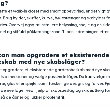
ng?
ette et walk-in closet med smart opbevaring, er det vigtig
. Brug hylder, skuffer, kurve, bøjlestænger og skohylder f
ries. Overvej også at installere belysning, spejle og en sid
nel og stilfuld påklædningszone. Tilpas indretningen efte
an man opgradere et eksisterende
eskab med nye skabslåger?
at opgradere et eksisterende garderobeskab med nye skab
ets dimensioner og vælge passende låger. Du kan vælge me
ræ, glas eller spejle, samt forskellige designs og farver. F
de nye låger ved hjælp af skabsbeslag og skruer. Sørg for
 så de åbner og lukker problemfrit.