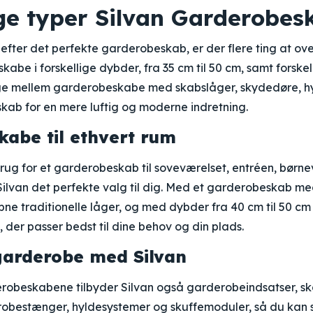
ige typer Silvan Garderobes
efter det perfekte garderobeskab, er der flere ting at ove
kabe i forskellige dybder, fra 35 cm til 50 cm, samt forske
ge mellem garderobeskabe med skabslåger, skydedøre, hyld
kab for en mere luftig og moderne indretning.
abe til ethvert rum
ug for et garderobeskab til soveværelset, entréen, børnev
 Silvan det perfekte valg til dig. Med et garderobeskab m
 åbne traditionelle låger, og med dybder fra 40 cm til 50 
 der passer bedst til dine behov og din plads.
garderobe med Silvan
robeskabene tilbyder Silvan også garderobeindsatser, s
robestænger, hyldesystemer og skuffemoduler, så du kan