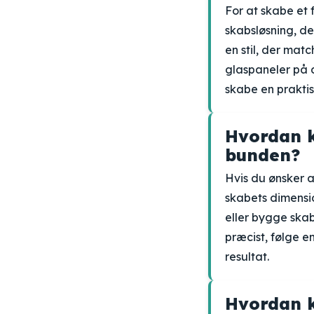
For at skabe et
skabsløsning, de
en stil, der mat
glaspaneler på 
skabe en praktis
Hvordan k
bunden?
Hvis du ønsker 
skabets dimensi
eller bygge ska
præcist, følge e
resultat.
Hvordan k