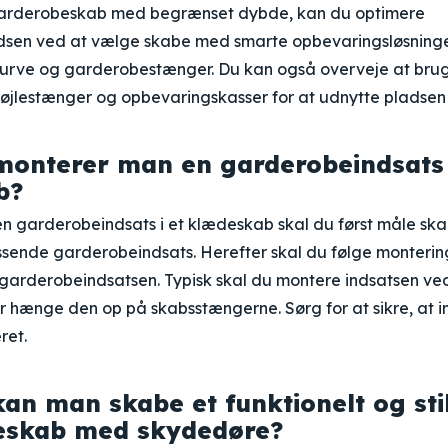
 garderobeskab med begrænset dybde, kan du optimere
sen ved at vælge skabe med smarte opbevaringsløsninger
, kurve og garderobestænger. Du kan også overveje at bru
bøjlestænger og opbevaringskasser for at udnytte pladsen 
onterer man en garderobeindsats 
b?
en garderobeindsats i et klædeskab skal du først måle sk
sende garderobeindsats. Herefter skal du følge monterin
garderobeindsatsen. Typisk skal du montere indsatsen ve
ler hænge den op på skabsstængerne. Sørg for at sikre, at i
ret.
an man skabe et funktionelt og stil
eskab med skydedøre?