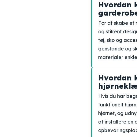
Hvordan k
garderob
For at skabe et 
og stilrent desig
tøj, sko og acce
genstande og sk
materialer enkle
Hvordan k
hjørneklæ
Hvis du har begr
funktionelt hjør
hjørnet, og udn
at installere en
opbevaringsplad