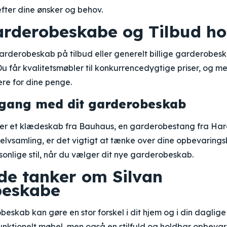
fter dine ønsker og behov.
Garderobeskabe og Tilbud ho
arderobeskab på tilbud eller generelt billige garderobesk
 Du får kvalitetsmøbler til konkurrencedygtige priser, og m
re for dine penge.
 gang med dit garderobeskab
r et klædeskab fra Bauhaus, en garderobestang fra Hara
selvsamling, er det vigtigt at tænke over dine opbevaring
rsonlige stil, når du vælger dit nye garderobeskab.
nde tanker om Silvan
beskabe
beskab kan gøre en stor forskel i dit hjem og i din daglige
funktionelt møbel, men også en stilfuld og holdbar opbevar