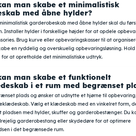
an man skabe et minimalistisk
eskab med åbne hylder?
minimalistisk garderobeskab med åbne hylder skal du førs
n. Installer hylder i forskellige højder for at opdele opbeva
ssories. Brug kurve eller opbevaringskasser til at organise
abe en ryddelig og overskuelig opbevaringsløsning. Hold
 for at opretholde det minimalistiske udtryk.
an man skabe et funktionelt
deskab i et rum med begrænset pl
ænset plads og ønsker at udnytte et hjørne til opbevaring
neklædeskab. Vælg et klædeskab med en vinkelret form, de
yt pladsen med hylder, skuffer og garderobestænger. Du 
 drejelig garderobestang eller skydedøre for at optimere
sen i det begrænsede rum.