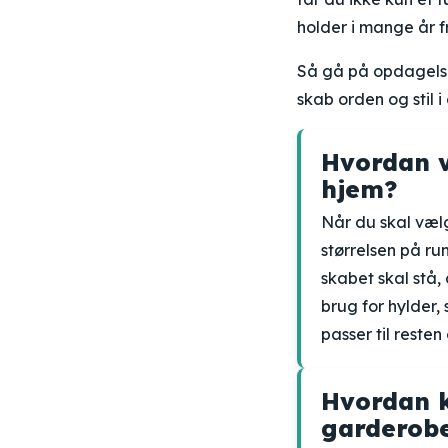
holder i mange år f
Så gå på opdagelse
skab orden og stil 
Hvordan v
hjem?
Når du skal vælg
størrelsen på ru
skabet skal stå
brug for hylder,
passer til resten
Hvordan k
garderob