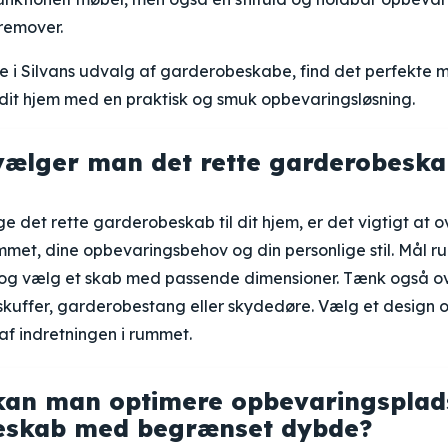
remover.
 i Silvans udvalg af garderobeskabe, find det perfekte m
i dit hjem med en praktisk og smuk opbevaringsløsning.
ælger man det rette garderobeskab 
e det rette garderobeskab til dit hjem, er det vigtigt at 
mmet, dine opbevaringsbehov og din personlige stil. Mål r
, og vælg et skab med passende dimensioner. Tænk også o
 skuffer, garderobestang eller skydedøre. Vælg et design 
 af indretningen i rummet.
an man optimere opbevaringsplads
eskab med begrænset dybde?