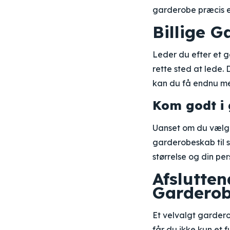
garderobe præcis e
Billige 
Leder du efter et g
rette sted at lede.
kan du få endnu me
Kom godt i
Uanset om du vælge
garderobeskab til 
størrelse og din pe
Afslutte
Gardero
Et velvalgt gardero
får du ikke kun et 