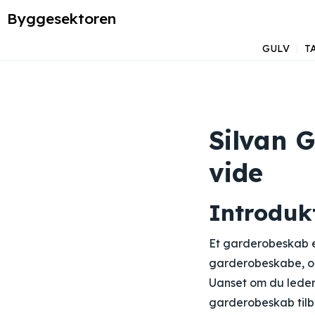
Byggesektoren
GULV
T
Silvan 
vide
Introduk
Et garderobeskab er
garderobeskabe, og
Uanset om du leder
garderobeskab tilb