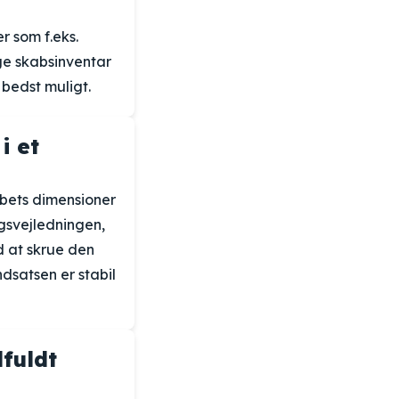
 som f.eks.
ge skabsinventar
bedst muligt.
i et
abets dimensioner
gsvejledningen,
d at skrue den
ndsatsen er stabil
fuldt