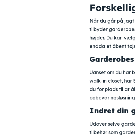
Forskell
Når du går på jagt 
tilbyder garderobes
højder. Du kan væl
endda et åbent tøjs
Garderobesk
Uanset om du har br
walk-in closet, har
du for plads til at
opbevaringsløsning,
Indret din 
Udover selve garde
tilbehør som garde