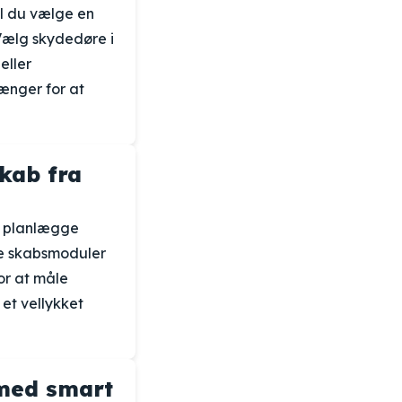
al du vælge en
 Vælg skydedøre i
eller
ænger for at
kab fra
t planlægge
ge skabsmoduler
or at måle
 et vellykket
 med smart