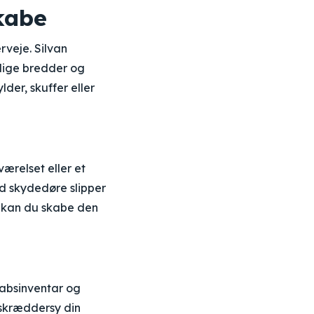
kabe
rveje. Silvan
llige bredder og
er, skuffer eller
ærelset eller et
ed skydedøre slipper
cm kan du skabe den
kabsinventar og
 skræddersy din