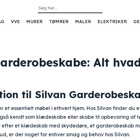
AG
VVS
MURER
TØMRER
MALER
ELEKTRIKER
GE
Garderobeskabe: Alt hvad
tion til Silvan Garderobesk
 et essentielt møbel i ethvert hjem. Hos Silvan finder du 
så kendt som klædeskabe eller skabe til opbevaring af tø
 efter et klædeskab med skydedøre, et garderobeskab med
ud, er der noget for enhver smag og behov hos Silvan.