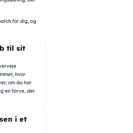
atch for dig, og
til sit
overveje
ummet, hvor
ver, om du har
og en farve, der
en i et