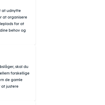
t at udnytte
or at organisere
deplads for at
r dine behov og
slåger, skal du
llem forskellige
jern de gamle
 at justere