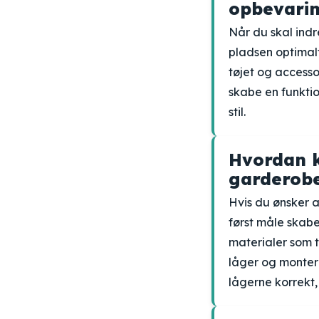
opbevari
Når du skal indr
pladsen optimalt
tøjet og accesso
skabe en funktio
stil.
Hvordan k
garderob
Hvis du ønsker 
først måle skab
materialer som t
låger og monter 
lågerne korrekt,