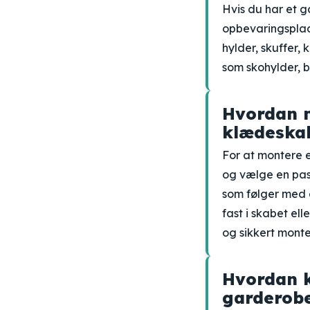
Hvis du har et
opbevaringsplad
hylder, skuffer
som skohylder, 
Hvordan m
klædeska
For at montere 
og vælge en pas
som følger med 
fast i skabet el
og sikkert monte
Hvordan k
garderob