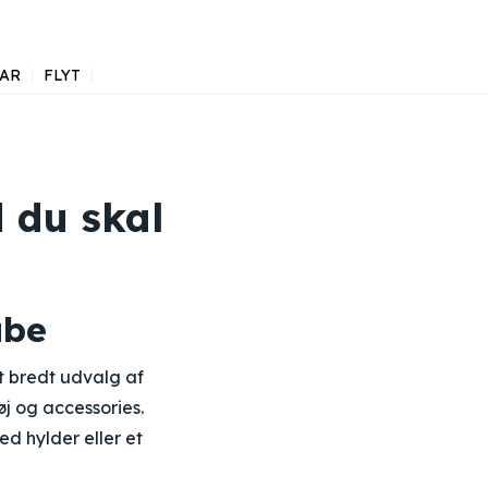
AR
FLYT
 du skal
abe
et bredt udvalg af
j og accessories.
 hylder eller et