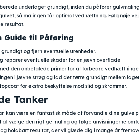
orberede underlaget grundigt, inden du påfører gulvmaling
gulvet, så malingen får optimal vedhæftning. Følg nøje ve
e resultat.
n Guide til Påføring
grundigt og fjern eventuelle urenheder.
og reparer eventuelle skader for en jævn overflade.
med den anbefalede primer for at forbedre vedhæftninge
ngen i jævne strøg og lad det tørre grundigt mellem lage
topcoat for ekstra beskyttelse mod slid og skrammer.
nde Tanker
an kan være en fantastisk måde at forvandle dine gulve på 
Ved at vælge den rigtige maling og følge anvisningerne om 
 og holdbart resultat, der vil glæde dig i mange år fremove