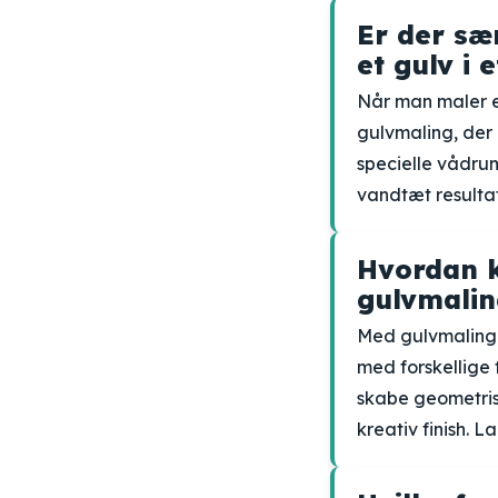
Er der sæ
et gulv i 
Når man maler et
gulvmaling, der 
specielle vådrum
vandtæt resultat
Hvordan k
gulvmalin
Med gulvmaling f
med forskellige 
skabe geometrisk
kreativ finish. La