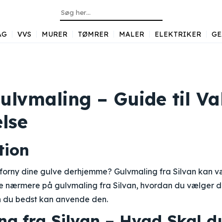
AG
VVS
MURER
TØMRER
MALER
ELEKTRIKER
GE
ulvmaling – Guide til Va
lse
tion
orny dine gulve derhjemme? Gulvmaling fra Silvan kan væ
se nærmere på gulvmaling fra Silvan, hvordan du vælger de
n du bedst kan anvende den.
ng fra Silvan – Hvad Skal d