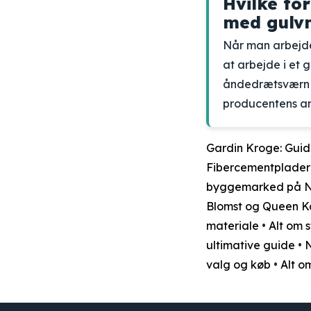
Hvilke fo
med gulv
Når man arbejde
at arbejde i et 
åndedrætsværn s
producentens anv
Gardin Kroge: Guid
Fibercementplader 
byggemarked på No
Blomst og Queen Ka
materiale
•
Alt om 
ultimative guide
•
N
valg og køb
•
Alt o