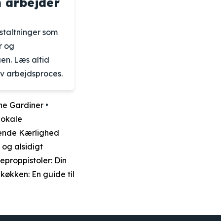
n arbejder
staltninger som
r og
n. Læs altid
iv arbejdsproces.
ine Gardiner
•
 lokale
dende Kærlighed
 og alsidigt
proppistoler: Din
 køkken: En guide til