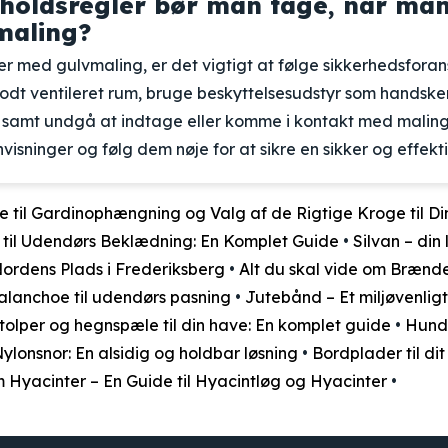
rholdsregler bør man tage, når ma
maling?
r med gulvmaling, er det vigtigt at følge sikkerhedsforan
godt ventileret rum, bruge beskyttelsesudstyr som handske
amt undgå at indtage eller komme i kontakt med malinge
isninger og følg dem nøje for at sikre en sikker og effekt
e til Gardinophængning og Valg af de Rigtige Kroge til D
til Udendørs Beklædning: En Komplet Guide
•
Silvan – din
rdens Plads i Frederiksberg
•
Alt du skal vide om Bræn
lanchoe til udendørs pasning
•
Jutebånd – Et miljøvenligt
stolper og hegnspæle til din have: En komplet guide
•
Hunde
ylonsnor: En alsidig og holdbar løsning
•
Bordplader til dit
m Hyacinter – En Guide til Hyacintløg og Hyacinter
•