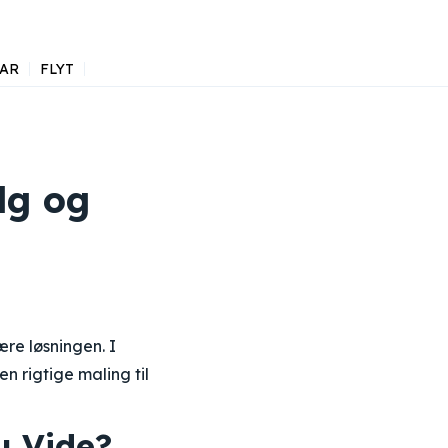
AR
FLYT
lg og
re løsningen. I
n rigtige maling til
u Vide?