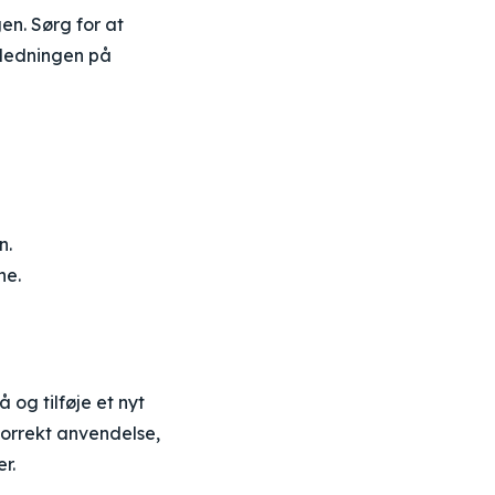
en. Sørg for at
jledningen på
n.
ne.
og tilføje et nyt
korrekt anvendelse,
r.