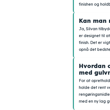
finishen og hol
Kan man m
Ja, Silvan tilby
er designet til 
finish. Det er v
opnå det bedste 
Hvordan o
med gulvm
For at oprethold
holde det rent 
rengøringsmidle
med en ny lag g