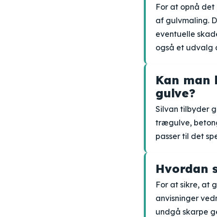
For at opnå det 
af gulvmaling. D
eventuelle skade
også et udvalg 
Kan man b
gulve?
Silvan tilbyder 
trægulve, betong
passer til det s
Hvordan s
For at sikre, at 
anvisninger vedr
undgå skarpe ge