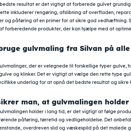
bedste resultat er det vigtigt at forberede gulvet grundig
ette inkluderer rengøring, afslibning af overfladen, repara
r og påføring af en primer for at sikre god vedhæftning. S
af forberedende produkter, der kan hjælpe med at optimer
ruge gulvmaling fra Silvan på alle
gulvmalinger, der er velegnede til forskellige typer gulve, 
ulve og klinker. Det er vigtigt at vælge den rette type gu
pecifikke underlag for at opnå det bedste resultat og sikr
ikrer man, at gulvmalingen holder i
gulvmalingen holder i lang tid, er det vigtigt at følge pro
ørende påføring, tørretid og vedligeholdelse. Det anbefa
nstande, overdreven slid og væskespild på det malede gu