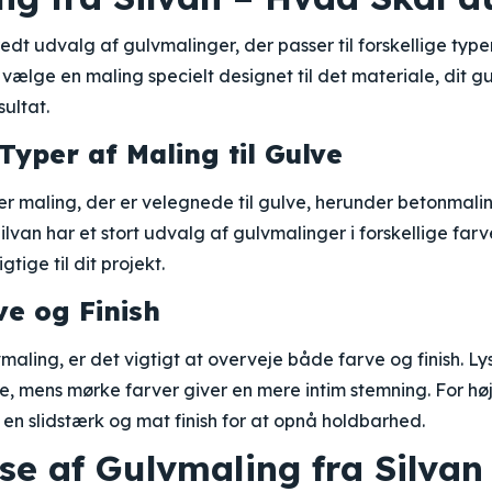
redt udvalg af gulvmalinger, der passer til forskellige typ
ælge en maling specielt designet til det materiale, dit gul
ultat.
Typer af Maling til Gulve
per maling, der er velegnede til gulve, herunder betonmal
van har et stort udvalg af gulvmalinger i forskellige farve
gtige til dit projekt.
ve og Finish
aling, er det vigtigt at overveje både farve og finish. Ly
rre, mens mørke farver giver en mere intim stemning. For hø
n slidstærk og mat finish for at opnå holdbarhed.
se af Gulvmaling fra Silvan