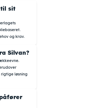
l sit
derlagets
liebaseret.
behov og krav.
ra Silvan?
 dækkeevne.
Derudover
 rigtige løsning
påfører