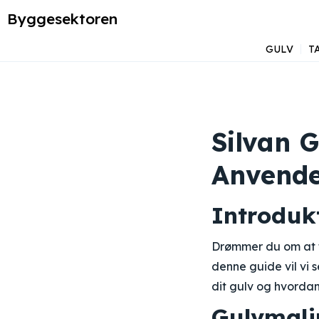
Byggesektoren
GULV
T
Silvan G
Anvende
Introduk
Drømmer du om at f
denne guide vil vi 
dit gulv og hvorda
Gulvmali