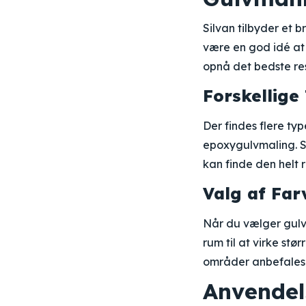
Silvan tilbyder et b
være en god idé at v
opnå det bedste res
Forskellige 
Der findes flere ty
epoxygulvmaling. Sil
kan finde den helt ri
Valg af Far
Når du vælger gulvm
rum til at virke stø
områder anbefales e
Anvendel