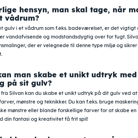
rlige hensyn, man skal tage, når 
et vådrum?
 gulv i et vådrum som f.eks. badeværelset, er det vigtigt
er vandafvisende og modstandsdygtig over for fugt. Silva
smalinger, der er velegnede til denne type miljø og sikrer
.
an man skabe et unikt udtryk med
g på sit gulv?
ra Silvan kan du skabe et unikt udtryk på dit gulv ved a
farver, mønstre og teknikker. Du kan f.eks. bruge maskering
e mønstre eller blande forskellige farver for at skabe en
d din fantasi og kreativitet få frit spil!