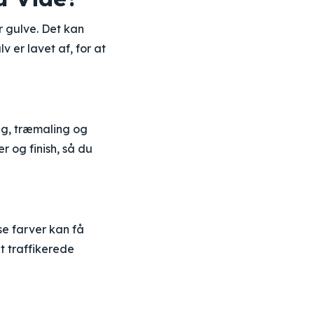
er gulve. Det kan
v er lavet af, for at
ing, træmaling og
r og finish, så du
se farver kan få
jt traffikerede