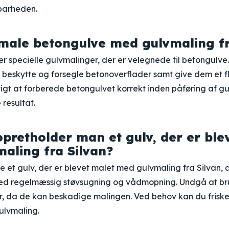
dbarheden.
ale betongulve med gulvmaling fr
der specielle gulvmalinger, der er velegnede til betongulve
at beskytte og forsegle betonoverflader samt give dem et fl
igtigt at forberede betongulvet korrekt inden påføring af g
resultat.
pretholder man et gulv, der er ble
aling fra Silvan?
e et gulv, der er blevet malet med gulvmaling fra Silvan, 
ved regelmæssig støvsugning og vådmopning. Undgå at b
r, da de kan beskadige malingen. Ved behov kan du frisk
ulvmaling.