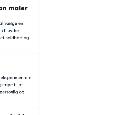
man maler
 at vælge en
n tilbyder
 et holdbart og
t eksperimentere
stape til at
 personlig og