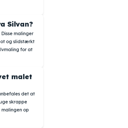
a Silvan?
. Disse malinger
ot og slidstærkt
ulvmaling for at
vet malet
anbefales det at
ruge skrappe
e malingen op