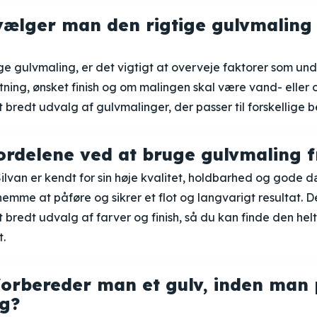
ælger man den rigtige gulvmaling ti
e gulvmaling, er det vigtigt at overveje faktorer som un
tning, ønsket finish og om malingen skal være vand- eller o
et bredt udvalg af gulvmalinger, der passer til forskellige 
ordelene ved at bruge gulvmaling f
ilvan er kendt for sin høje kvalitet, holdbarhed og gode
emme at påføre og sikrer et flot og langvarigt resultat. 
t bredt udvalg af farver og finish, så du kan finde den helt
t.
orbereder man et gulv, inden man 
g?