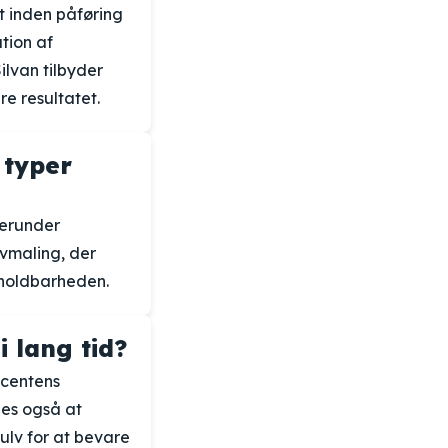
t inden påføring
tion af
ilvan tilbyder
e resultatet.
 typer
herunder
lvmaling, der
e holdbarheden.
 lang tid?
ducentens
les også at
lv for at bevare