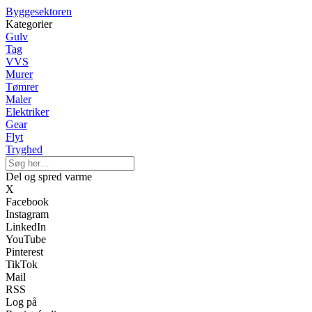
Byggesektoren
Kategorier
Gulv
Tag
VVS
Murer
Tømrer
Maler
Elektriker
Gear
Flyt
Tryghed
Del og spred varme
X
Facebook
Instagram
LinkedIn
YouTube
Pinterest
TikTok
Mail
RSS
Log på