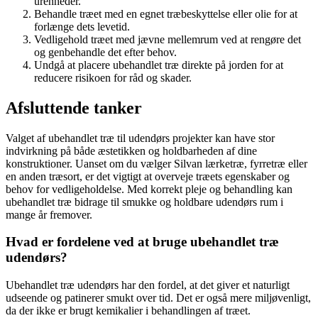
urenheder.
Behandle træet med en egnet træbeskyttelse eller olie for at
forlænge dets levetid.
Vedligehold træet med jævne mellemrum ved at rengøre det
og genbehandle det efter behov.
Undgå at placere ubehandlet træ direkte på jorden for at
reducere risikoen for råd og skader.
Afsluttende tanker
Valget af ubehandlet træ til udendørs projekter kan have stor
indvirkning på både æstetikken og holdbarheden af dine
konstruktioner. Uanset om du vælger Silvan lærketræ, fyrretræ eller
en anden træsort, er det vigtigt at overveje træets egenskaber og
behov for vedligeholdelse. Med korrekt pleje og behandling kan
ubehandlet træ bidrage til smukke og holdbare udendørs rum i
mange år fremover.
Hvad er fordelene ved at bruge ubehandlet træ
udendørs?
Ubehandlet træ udendørs har den fordel, at det giver et naturligt
udseende og patinerer smukt over tid. Det er også mere miljøvenligt,
da der ikke er brugt kemikalier i behandlingen af træet.