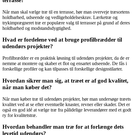
terrasse?
Når man skal vælge træ til en terrasse, bør man overveje træsortens
holdbarhed, udseende og vedligeholdelseskrav. Lærketræ og
trykimprægneret træ er populære valg til terrasser på grund af deres
holdbarhed og modstandsdygtighed.
Hvad er fordelene ved at bruge profilbrædder til
udendørs projekter?
Profilbrædder er en praktisk løsning til udendørs projekter, da de er
nemme at montere og skaber et flot og ensartet udseende. De fås i
forskellige profiler og kan tilpasses til forskellige designstilarter.
Hvordan sikrer man sig, at træet er af god kvalitet,
når man køber det?
Når man køber træ til udendørs projekter, bør man undersøge træets
kvalitet ved at se efter eventuelle knaster, revner eller skader. Det er
også en god idé at vælge træ fra pålidelige leverandører med et godt
ry for kvalitetstræ.
Hvordan behandler man træ for at forlænge dets
levetid udendørs?