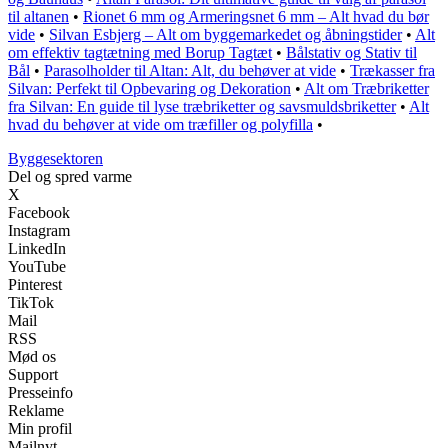
til altanen
•
Rionet 6 mm og Armeringsnet 6 mm – Alt hvad du bør
vide
•
Silvan Esbjerg – Alt om byggemarkedet og åbningstider
•
Alt
om effektiv tagtætning med Borup Tagtæt
•
Bålstativ og Stativ til
Bål
•
Parasolholder til Altan: Alt, du behøver at vide
•
Trækasser fra
Silvan: Perfekt til Opbevaring og Dekoration
•
Alt om Træbriketter
fra Silvan: En guide til lyse træbriketter og savsmuldsbriketter
•
Alt
hvad du behøver at vide om træfiller og polyfilla
•
Byggesektoren
Del og spred varme
X
Facebook
Instagram
LinkedIn
YouTube
Pinterest
TikTok
Mail
RSS
Mød os
Support
Presseinfo
Reklame
Min profil
Mailnyt