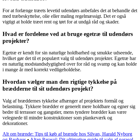
For at forlænge træets levetid udendørs anbefales det at behandle det
med træbeskyttelse, olie eller maling regelmæssigt. Det er også
vigtigt at holde træet rent og tørt for at undgå råd og skader.
Hvad er fordelene ved at bruge egetræ til udendørs
projekter?
Egetræ er kendt for sin naturlige holdbarhed og smukke udseende,
hvilket gør det til et populært valg til udendørs projekter. Egetræ har
en naturlig modstandsdygtighed over for råd og svamp og kan holde
i mange år med korrekt vedligeholdelse.
Hvordan vælger man den rigtige tykkelse på
brædderne til sit udendørs projekt?
Valg af bræddernes tykkelse afhænger af projektets formål og
belastning. Tykkere brædder er generelt mere holdbare og egner sig
bedre til terrasser og gangstier, mens tyndere brædder kan være
velegnede til mindre konstruktioner som plankeværk og
dekorationer.
Alt om brænde: Tips til køb af brænde hos Silvan, Harald Nyborg
og Bauhaus
•
Altan Parasol: Dit ultimative guide til valg af parasol