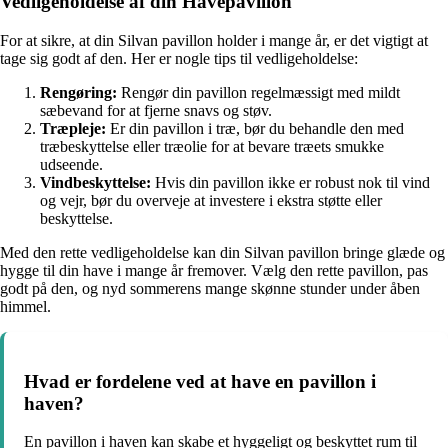
Vedligeholdelse af din Havepavillon
For at sikre, at din Silvan pavillon holder i mange år, er det vigtigt at
tage sig godt af den. Her er nogle tips til vedligeholdelse:
Rengøring:
Rengør din pavillon regelmæssigt med mildt
sæbevand for at fjerne snavs og støv.
Træpleje:
Er din pavillon i træ, bør du behandle den med
træbeskyttelse eller træolie for at bevare træets smukke
udseende.
Vindbeskyttelse:
Hvis din pavillon ikke er robust nok til vind
og vejr, bør du overveje at investere i ekstra støtte eller
beskyttelse.
Med den rette vedligeholdelse kan din Silvan pavillon bringe glæde og
hygge til din have i mange år fremover. Vælg den rette pavillon, pas
godt på den, og nyd sommerens mange skønne stunder under åben
himmel.
Hvad er fordelene ved at have en pavillon i
haven?
En pavillon i haven kan skabe et hyggeligt og beskyttet rum til