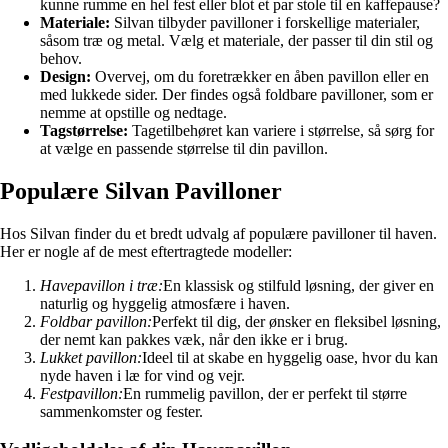
kunne rumme en hel fest eller blot et par stole til en kaffepause?
Materiale:
Silvan tilbyder pavilloner i forskellige materialer,
såsom træ og metal. Vælg et materiale, der passer til din stil og
behov.
Design:
Overvej, om du foretrækker en åben pavillon eller en
med lukkede sider. Der findes også foldbare pavilloner, som er
nemme at opstille og nedtage.
Tagstørrelse:
Tagetilbehøret kan variere i størrelse, så sørg for
at vælge en passende størrelse til din pavillon.
Populære Silvan Pavilloner
Hos Silvan finder du et bredt udvalg af populære pavilloner til haven.
Her er nogle af de mest eftertragtede modeller:
Havepavillon i træ:
En klassisk og stilfuld løsning, der giver en
naturlig og hyggelig atmosfære i haven.
Foldbar pavillon:
Perfekt til dig, der ønsker en fleksibel løsning,
der nemt kan pakkes væk, når den ikke er i brug.
Lukket pavillon:
Ideel til at skabe en hyggelig oase, hvor du kan
nyde haven i læ for vind og vejr.
Festpavillon:
En rummelig pavillon, der er perfekt til større
sammenkomster og fester.