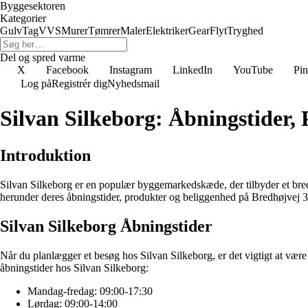
Byggesektoren
Kategorier
Gulv
Tag
VVS
Murer
Tømrer
Maler
Elektriker
Gear
Flyt
Tryghed
Del og spred varme
X
Facebook
Instagram
LinkedIn
YouTube
Pin
Log på
Registrér dig
Nyhedsmail
Silvan Silkeborg: Åbningstider,
Introduktion
Silvan Silkeborg er en populær byggemarkedskæde, der tilbyder et bredt
herunder deres åbningstider, produkter og beliggenhed på Bredhøjvej 34
Silvan Silkeborg Åbningstider
Når du planlægger et besøg hos Silvan Silkeborg, er det vigtigt at væ
åbningstider hos Silvan Silkeborg:
Mandag-fredag: 09:00-17:30
Lørdag: 09:00-14:00