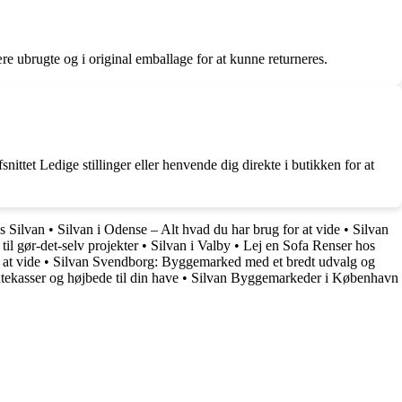
re ubrugte og i original emballage for at kunne returneres.
ittet Ledige stillinger eller henvende dig direkte i butikken for at
os Silvan
•
Silvan i Odense – Alt hvad du har brug for at vide
•
Silvan
il gør-det-selv projekter
•
Silvan i Valby
•
Lej en Sofa Renser hos
at vide
•
Silvan Svendborg: Byggemarked med et bredt udvalg og
ntekasser og højbede til din have
•
Silvan Byggemarkeder i København