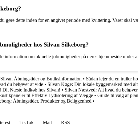
ilkeborg?
du gøre dette inden for en angivet periode med kvittering. Varer skal væ
bmuligheder hos Silvan Silkeborg?
nde information om aktuelle jobmuligheder på deres hjemmeside under afsn
•
Silvan Åbningstider og Butiksinformation
•
Sådan lejer du en trailer h
vad du behøver at vide
•
Silvan Køge: Din lokale byggemarked med alt t
på Dit Næste Indkøb hos Silvan!
•
Silvan Næstved: Alt hvad du behøver 
ustikpaneler til Effektiv Lydisolering af Vægge
•
Guide til valg af pla
keborg: Åbningstider, Produkter og Beliggenhed
•
terest
TikTok
Mail
RSS