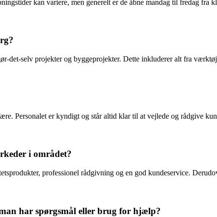
ngstider kan variere, men generelt er de åbne mandag til fredag fra kl. 
org?
gør-det-selv projekter og byggeprojekter. Dette inkluderer alt fra værkt
e. Personalet er kyndigt og står altid klar til at vejlede og rådgive ku
arkeder i området?
alitetsprodukter, professionel rådgivning og en god kundeservice. Derudo
man har spørgsmål eller brug for hjælp?