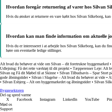
Hvordan foregår returnering af varer hos Silvan S
Hvis du ønsker at returnere en vare købt hos Silvan Silkeborg, kan 
Hvordan kan man finde information om aktuelle jo
Hvis du er interesseret i at arbejde hos Silvan Silkeborg, kan du fi
høre om eventuelle ledige stillinger.
Alt hvad du behøver at vide om Silvan – dit foretrukne byggemarked
Udlejning: Få det rette værktøj til dit projekt
•
Tæpperenser Leje: Alt h
Silvan og Få dit Møbel til at Skinne
•
Silvan Tilbudsavis – Spar Stort 
gode åbningstider
•
Silvan i Slagelse – Alt hvad du behøver at vide
•
Ak
•
Silvan Esbjerg – Alt om byggemarkedet og åbningstider
•
Silvan Sil
Byggesektoren
Del og spred varme
X
Facebook
Instagram
LinkedIn
YouTube
Pin
Mød os
Support