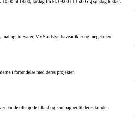
10:00 til 18:00, lørdag fra kl. 09:00 til 15:00 og søndag lukket.
øj, maling, trævarer, VVS-udstyr, haveartikler og meget mere.
nderne i forbindelse med deres projekter.
ver har de ofte gode tilbud og kampagner til deres kunder.