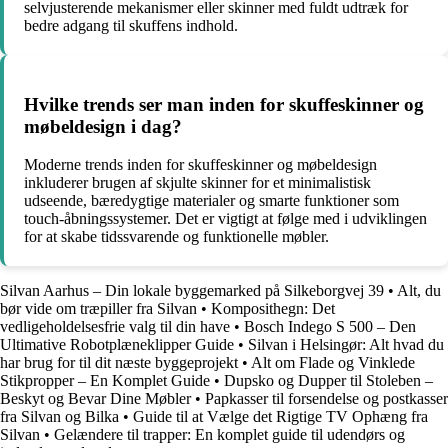
selvjusterende mekanismer eller skinner med fuldt udtræk for
bedre adgang til skuffens indhold.
Hvilke trends ser man inden for skuffeskinner og
møbeldesign i dag?
Moderne trends inden for skuffeskinner og møbeldesign
inkluderer brugen af skjulte skinner for et minimalistisk
udseende, bæredygtige materialer og smarte funktioner som
touch-åbningssystemer. Det er vigtigt at følge med i udviklingen
for at skabe tidssvarende og funktionelle møbler.
Silvan Aarhus – Din lokale byggemarked på Silkeborgvej 39
•
Alt, du
bør vide om træpiller fra Silvan
•
Komposithegn: Det
vedligeholdelsesfrie valg til din have
•
Bosch Indego S 500 – Den
Ultimative Robotplæneklipper Guide
•
Silvan i Helsingør: Alt hvad du
har brug for til dit næste byggeprojekt
•
Alt om Flade og Vinklede
Stikpropper – En Komplet Guide
•
Dupsko og Dupper til Stoleben –
Beskyt og Bevar Dine Møbler
•
Papkasser til forsendelse og postkasser
fra Silvan og Bilka
•
Guide til at Vælge det Rigtige TV Ophæng fra
Silvan
•
Gelændere til trapper: En komplet guide til udendørs og