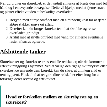
Når du bruger en skurekost, er det vigtigt at huske at bruge den med let
hånd og i en svejende bevægelse. Dette vil hjælpe med at fjerne snavs
og pletter effektivt uden at beskadige overfladen.
Begynd med at feje området med en almindelig kost for at fjerne
større stykker snavs og affald.
Derefter kan du bruge skurekosten til at skrubbe og rense
overfladen grundigt.
Afslut med at skylle området med vand for at fjerne eventuelle
rester af snavs og sæbe.
Afsluttende tanker
Skurebørster og skurekoste er essentielle redskaber, når det kommer til
effektiv rengøring i hjemmet. Ved at vælge den rigtige skurebørste eller
skurekost og anvende dem korrekt, kan du sikre, at dit hjem altid er
rent og pænt. Husk altid at rengøre dine redskaber efter brug for at
forlænge deres levetid og effektivitet.
Hvad er forskellen mellem en skurebørste og en
skurekost?