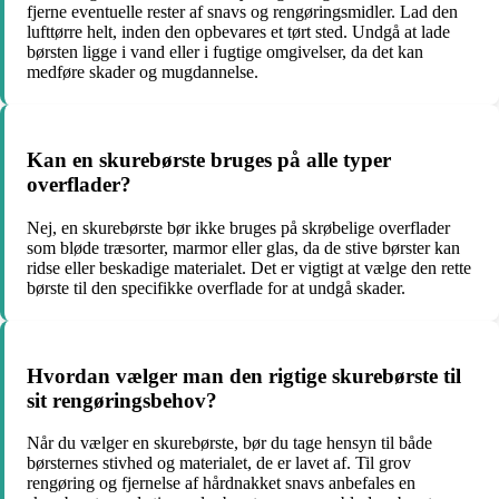
fjerne eventuelle rester af snavs og rengøringsmidler. Lad den
lufttørre helt, inden den opbevares et tørt sted. Undgå at lade
børsten ligge i vand eller i fugtige omgivelser, da det kan
medføre skader og mugdannelse.
Kan en skurebørste bruges på alle typer
overflader?
Nej, en skurebørste bør ikke bruges på skrøbelige overflader
som bløde træsorter, marmor eller glas, da de stive børster kan
ridse eller beskadige materialet. Det er vigtigt at vælge den rette
børste til den specifikke overflade for at undgå skader.
Hvordan vælger man den rigtige skurebørste til
sit rengøringsbehov?
Når du vælger en skurebørste, bør du tage hensyn til både
børsternes stivhed og materialet, de er lavet af. Til grov
rengøring og fjernelse af hårdnakket snavs anbefales en