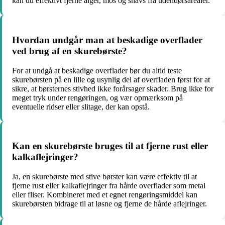
kan du effektivt fjerne alger, mos og snavs fra udendørsarealer.
Hvordan undgår man at beskadige overflader
ved brug af en skurebørste?
For at undgå at beskadige overflader bør du altid teste
skurebørsten på en lille og usynlig del af overfladen først for at
sikre, at børsternes stivhed ikke forårsager skader. Brug ikke for
meget tryk under rengøringen, og vær opmærksom på
eventuelle ridser eller slitage, der kan opstå.
Kan en skurebørste bruges til at fjerne rust eller
kalkaflejringer?
Ja, en skurebørste med stive børster kan være effektiv til at
fjerne rust eller kalkaflejringer fra hårde overflader som metal
eller fliser. Kombineret med et egnet rengøringsmiddel kan
skurebørsten bidrage til at løsne og fjerne de hårde aflejringer.