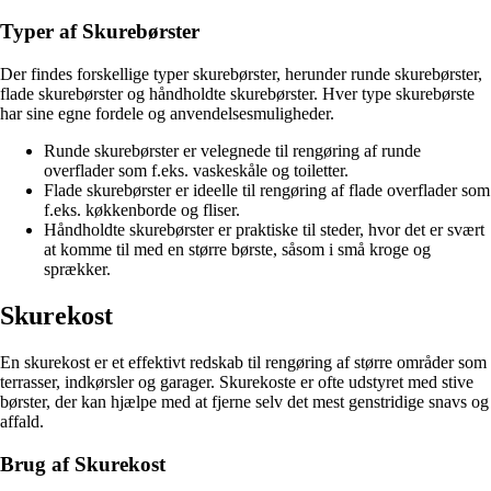
Typer af Skurebørster
Der findes forskellige typer skurebørster, herunder runde skurebørster,
flade skurebørster og håndholdte skurebørster. Hver type skurebørste
har sine egne fordele og anvendelsesmuligheder.
Runde skurebørster er velegnede til rengøring af runde
overflader som f.eks. vaskeskåle og toiletter.
Flade skurebørster er ideelle til rengøring af flade overflader som
f.eks. køkkenborde og fliser.
Håndholdte skurebørster er praktiske til steder, hvor det er svært
at komme til med en større børste, såsom i små kroge og
sprækker.
Skurekost
En skurekost er et effektivt redskab til rengøring af større områder som
terrasser, indkørsler og garager. Skurekoste er ofte udstyret med stive
børster, der kan hjælpe med at fjerne selv det mest genstridige snavs og
affald.
Brug af Skurekost