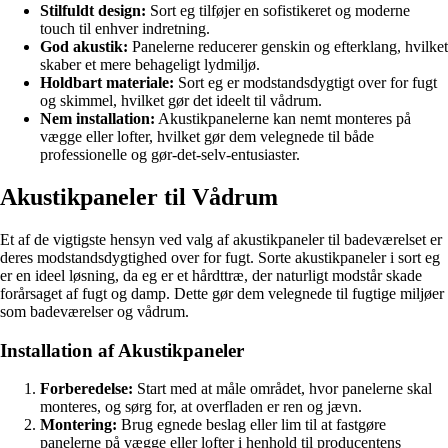
Stilfuldt design:
Sort eg tilføjer en sofistikeret og moderne
touch til enhver indretning.
God akustik:
Panelerne reducerer genskin og efterklang, hvilket
skaber et mere behageligt lydmiljø.
Holdbart materiale:
Sort eg er modstandsdygtigt over for fugt
og skimmel, hvilket gør det ideelt til vådrum.
Nem installation:
Akustikpanelerne kan nemt monteres på
vægge eller lofter, hvilket gør dem velegnede til både
professionelle og gør-det-selv-entusiaster.
Akustikpaneler til Vådrum
Et af de vigtigste hensyn ved valg af akustikpaneler til badeværelset er
deres modstandsdygtighed over for fugt. Sorte akustikpaneler i sort eg
er en ideel løsning, da eg er et hårdttræ, der naturligt modstår skade
forårsaget af fugt og damp. Dette gør dem velegnede til fugtige miljøer
som badeværelser og vådrum.
Installation af Akustikpaneler
Forberedelse:
Start med at måle området, hvor panelerne skal
monteres, og sørg for, at overfladen er ren og jævn.
Montering:
Brug egnede beslag eller lim til at fastgøre
panelerne på vægge eller lofter i henhold til producentens