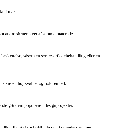
ske farve.
om andre skruer lavet af samme materiale.
debeskyttelse, såsom en sort overfladebehandling eller en
t sikre en høj kvalitet og holdbarhed.
eende gør dem populære i designprojekter.
andling for at sikre holdbarheden i udendørs miljøer.