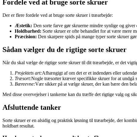
Fordele ved at bruge sorte skruer
Der er flere fordele ved at bruge sorte skruer i træarbejde:
Æstetik:
Den sorte farve gør skruerne mindre synlige og giver e
Holdbarhed:
Sorte skruer er ofte behandlet for at være mere m
Præcision:
Den skarpere spids på mange typer sorte skruer gør
Sådan vælger du de rigtige sorte skruer
Når du skal vælge de rigtige sorte skruer til dit træarbejde, er det vigt
Projektets art:
Afhængigt af om det er et indendørs eller udendør
Træsort:
Nogle træsorter kræver specifikke skruer for at undgå s
Bæreevne:
Vær sikker på at vælge skruer, der kan bære den belas
Med disse overvejelser i tankerne kan du træffe det rigtige valg og sik
Afsluttende tanker
Sorte skruer er en alsidig og praktisk løsning til træarbejde, der kom
holdbart resultat.