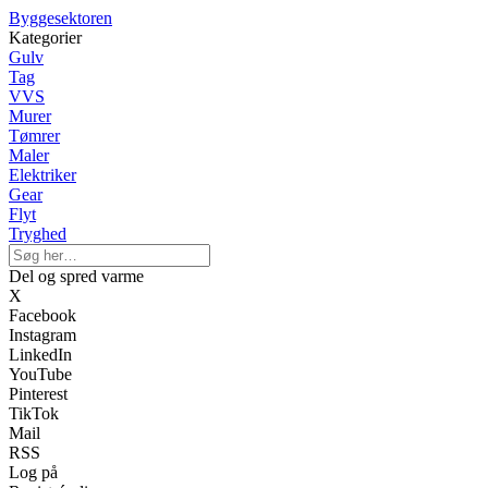
Byggesektoren
Kategorier
Gulv
Tag
VVS
Murer
Tømrer
Maler
Elektriker
Gear
Flyt
Tryghed
Del og spred varme
X
Facebook
Instagram
LinkedIn
YouTube
Pinterest
TikTok
Mail
RSS
Log på