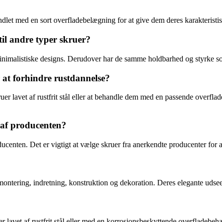
ehandlet med en sort overfladebelægning for at give dem deres karakteristi
til andre typer skruer?
 minimalistiske designs. Derudover har de samme holdbarhed og styrke s
 at forhindre rustdannelse?
ruer lavet af rustfrit stål eller at behandle dem med en passende overfla
t af producenten?
ducenten. Det er vigtigt at vælge skruer fra anerkendte producenter for a
lmontering, indretning, konstruktion og dekoration. Deres elegante uds
r lavet af rustfrit stål eller med en korrosionsbeskyttende overfladebeh