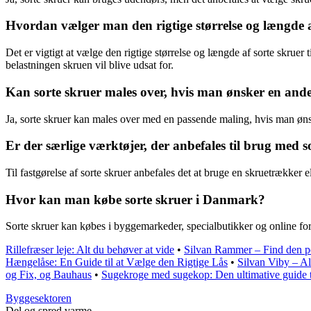
Hvordan vælger man den rigtige størrelse og længde af 
Det er vigtigt at vælge den rigtige størrelse og længde af sorte skruer t
belastningen skruen vil blive udsat for.
Kan sorte skruer males over, hvis man ønsker en and
Ja, sorte skruer kan males over med en passende maling, hvis man ønsker
Er der særlige værktøjer, der anbefales til brug med s
Til fastgørelse af sorte skruer anbefales det at bruge en skruetrækker e
Hvor kan man købe sorte skruer i Danmark?
Sorte skruer kan købes i byggemarkeder, specialbutikker og online forh
Rillefræser leje: Alt du behøver at vide
•
Silvan Rammer – Find den per
Hængelåse: En Guide til at Vælge den Rigtige Lås
•
Silvan Viby – Al
og Fix, og Bauhaus
•
Sugekroge med sugekop: Den ultimative guide 
Byggesektoren
Del og spred varme