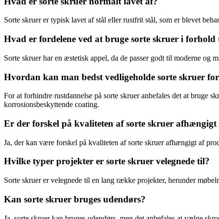
Hvad er sorte skruer normalt lavet af?
Sorte skruer er typisk lavet af stål eller rustfrit stål, som er blevet b
Hvad er fordelene ved at bruge sorte skruer i forhold 
Sorte skruer har en æstetisk appel, da de passer godt til moderne og
Hvordan kan man bedst vedligeholde sorte skruer for
For at forhindre rustdannelse på sorte skruer anbefales det at bruge sk
korrosionsbeskyttende coating.
Er der forskel på kvaliteten af sorte skruer afhængig
Ja, der kan være forskel på kvaliteten af sorte skruer afhængigt af pro
Hvilke typer projekter er sorte skruer velegnede til?
Sorte skruer er velegnede til en lang række projekter, herunder møbe
Kan sorte skruer bruges udendørs?
Ja, sorte skruer kan bruges udendørs, men det anbefales at vælge skrue