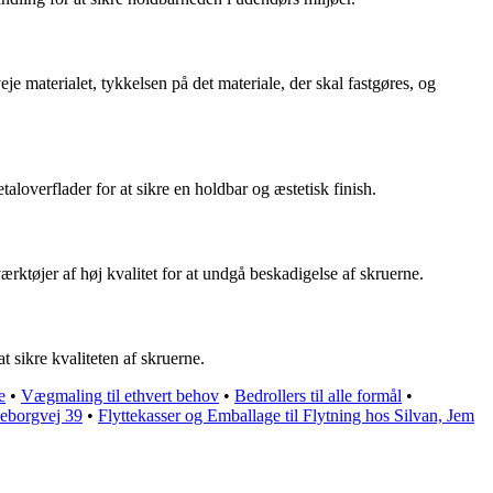
eje materialet, tykkelsen på det materiale, der skal fastgøres, og
aloverflader for at sikre en holdbar og æstetisk finish.
værktøjer af høj kvalitet for at undgå beskadigelse af skruerne.
 sikre kvaliteten af skruerne.
e
•
Vægmaling til ethvert behov
•
Bedrollers til alle formål
•
keborgvej 39
•
Flyttekasser og Emballage til Flytning hos Silvan, Jem