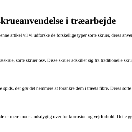
eskrueanvendelse i træarbejde
nne artikel vil vi udforske de forskellige typer sorte skruer, deres anv
træskrue, sorte skruer osv. Disse skruer adskiller sig fra traditionelle s
re spids, der gør det nemmere at forankre dem i træets fibre. Deres sorte 
flade er mere modstandsdygtig over for korrosion og vejrforhold. Dette 