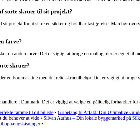
sorte skruer til sit projekt?
il sit projekt for at sikre en sikker og holdbar fastgørelse. Man bør overv
en farve?
 en anden farve. Det er vigtigt at bruge en maling, der er egnet til met
orte skruer?
ller en boremaskine med det rette skruetilbehør. Det er vigtigt at bruge 
andlere i Danmark. Det er vigtigt at vælge en pålidelig forhandler for at
fekte ramme til dit billede
•
Gribetang til Affald: Din Ultimative Guid
t du behøver at vide
•
Silvan Aarhus – Din lokale byggemarked på Sil
til ophængsløsninger
•