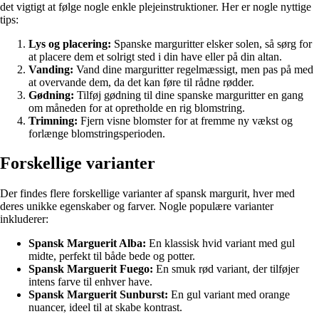
det vigtigt at følge nogle enkle plejeinstruktioner. Her er nogle nyttige
tips:
Lys og placering:
Spanske marguritter elsker solen, så sørg for
at placere dem et solrigt sted i din have eller på din altan.
Vanding:
Vand dine marguritter regelmæssigt, men pas på med
at overvande dem, da det kan føre til rådne rødder.
Gødning:
Tilføj gødning til dine spanske marguritter en gang
om måneden for at opretholde en rig blomstring.
Trimning:
Fjern visne blomster for at fremme ny vækst og
forlænge blomstringsperioden.
Forskellige varianter
Der findes flere forskellige varianter af spansk margurit, hver med
deres unikke egenskaber og farver. Nogle populære varianter
inkluderer:
Spansk Marguerit Alba:
En klassisk hvid variant med gul
midte, perfekt til både bede og potter.
Spansk Marguerit Fuego:
En smuk rød variant, der tilføjer
intens farve til enhver have.
Spansk Marguerit Sunburst:
En gul variant med orange
nuancer, ideel til at skabe kontrast.