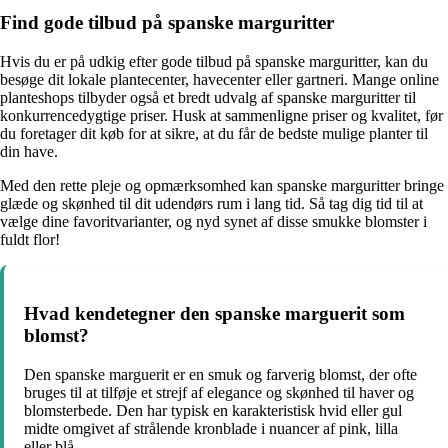
Find gode tilbud på spanske marguritter
Hvis du er på udkig efter gode tilbud på spanske marguritter, kan du
besøge dit lokale plantecenter, havecenter eller gartneri. Mange online
planteshops tilbyder også et bredt udvalg af spanske marguritter til
konkurrencedygtige priser. Husk at sammenligne priser og kvalitet, før
du foretager dit køb for at sikre, at du får de bedste mulige planter til
din have.
Med den rette pleje og opmærksomhed kan spanske marguritter bringe
glæde og skønhed til dit udendørs rum i lang tid. Så tag dig tid til at
vælge dine favoritvarianter, og nyd synet af disse smukke blomster i
fuldt flor!
Hvad kendetegner den spanske marguerit som
blomst?
Den spanske marguerit er en smuk og farverig blomst, der ofte
bruges til at tilføje et strejf af elegance og skønhed til haver og
blomsterbede. Den har typisk en karakteristisk hvid eller gul
midte omgivet af strålende kronblade i nuancer af pink, lilla
eller blå.